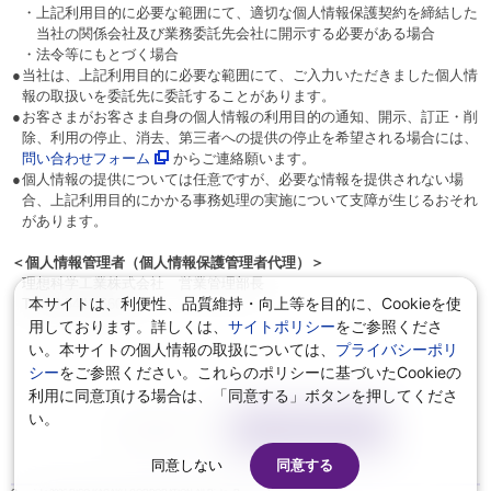
・
上記利用目的に必要な範囲にて、適切な個人情報保護契約を締結した
当社の関係会社及び業務委託先会社に開示する必要がある場合
・
法令等にもとづく場合
●
当社は、上記利用目的に必要な範囲にて、ご入力いただきました個人情
報の取扱いを委託先に委託することがあります。
●
お客さまがお客さま自身の個人情報の利用目的の通知、開示、訂正・削
除、利用の停止、消去、第三者への提供の停止を希望される場合には、
問い合わせフォーム
からご連絡願います。
●
個人情報の提供については任意ですが、必要な情報を提供されない場
合、上記利用目的にかかる事務処理の実施について支障が生じるおそれ
があります。
＜個人情報管理者（個人情報保護管理者代理）＞
理想科学工業株式会社 営業管理部長
本サイトは、利便性、品質維持・向上等を目的に、Cookieを使
Tel:03-5441-6602
用しております。詳しくは、
サイトポリシー
をご参照くださ
い。本サイトの個人情報の取扱については、
プライバシーポリ
シー
をご参照ください。これらのポリシーに基づいたCookieの
利用に同意頂ける場合は、「同意する」ボタンを押してくださ
い。
リセット
入力内容の確認
同意しない
同意する