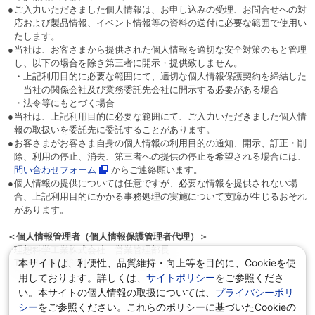
●
ご入力いただきました個人情報は、お申し込みの受理、お問合せへの対
応および製品情報、イベント情報等の資料の送付に必要な範囲で使用い
たします。
●
当社は、お客さまから提供された個人情報を適切な安全対策のもと管理
し、以下の場合を除き第三者に開示・提供致しません。
・
上記利用目的に必要な範囲にて、適切な個人情報保護契約を締結した
当社の関係会社及び業務委託先会社に開示する必要がある場合
・
法令等にもとづく場合
●
当社は、上記利用目的に必要な範囲にて、ご入力いただきました個人情
報の取扱いを委託先に委託することがあります。
●
お客さまがお客さま自身の個人情報の利用目的の通知、開示、訂正・削
除、利用の停止、消去、第三者への提供の停止を希望される場合には、
問い合わせフォーム
からご連絡願います。
●
個人情報の提供については任意ですが、必要な情報を提供されない場
合、上記利用目的にかかる事務処理の実施について支障が生じるおそれ
があります。
＜個人情報管理者（個人情報保護管理者代理）＞
理想科学工業株式会社 営業管理部長
本サイトは、利便性、品質維持・向上等を目的に、Cookieを使
Tel:03-5441-6602
用しております。詳しくは、
サイトポリシー
をご参照くださ
い。本サイトの個人情報の取扱については、
プライバシーポリ
シー
をご参照ください。これらのポリシーに基づいたCookieの