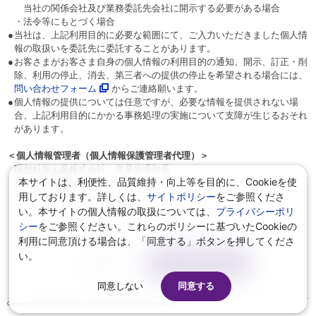
当社の関係会社及び業務委託先会社に開示する必要がある場合
・
法令等にもとづく場合
●
当社は、上記利用目的に必要な範囲にて、ご入力いただきました個人情
報の取扱いを委託先に委託することがあります。
●
お客さまがお客さま自身の個人情報の利用目的の通知、開示、訂正・削
除、利用の停止、消去、第三者への提供の停止を希望される場合には、
問い合わせフォーム
からご連絡願います。
●
個人情報の提供については任意ですが、必要な情報を提供されない場
合、上記利用目的にかかる事務処理の実施について支障が生じるおそれ
があります。
＜個人情報管理者（個人情報保護管理者代理）＞
理想科学工業株式会社 営業管理部長
本サイトは、利便性、品質維持・向上等を目的に、Cookieを使
Tel:03-5441-6602
用しております。詳しくは、
サイトポリシー
をご参照くださ
い。本サイトの個人情報の取扱については、
プライバシーポリ
シー
をご参照ください。これらのポリシーに基づいたCookieの
利用に同意頂ける場合は、「同意する」ボタンを押してくださ
い。
リセット
入力内容の確認
同意しない
同意する
Copyright
2026 RISO KAGAKU CORPORATION.All Rights Reserved.