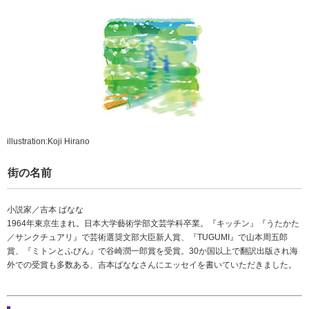
illustration:Koji Hirano
街の名前
小説家／吉本 ばなな
1964年東京生まれ。日本大学藝術学部文芸学科卒業。『キッチン』『うたかた
／サンクチュアリ』で芸術選奨文部大臣新人賞、『TUGUMI』で山本周五郎
賞、『ミトンとふびん』で谷崎潤一郎賞を受賞。30か国以上で翻訳出版され海
外での受賞も多数ある、吉本ばななさんにエッセイを書いていただきました。