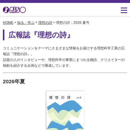
HOME
>
知る・学ぶ
>
理想の詩
> 理想の詩：2026 夏号
用途・事例紹介 トップ
サポート トップ
知る・学ぶTOP
企業情報TOP
ソリューション
かんたん会社案内
ごあいさつ
よくあるご質問（FAQ）
広報誌『理想の詩』
導入事例
広報誌『理想の詩』
会社概要
製品についてのお問い合
コミュニケーションをテーマにさまざまな情報をお届けする理想科学工業の広
わせ一覧
お役立ち記事
理想科学のものづくり
マネジメント
報誌『理想の詩』。
話題の人のインタビューや、理想科学の事業にまつわる物語、クリエイターの
ダウンロード
独創を紹介する企画などで構成しています。
素材ダウンロード
事業拠点一覧
数字でわかる理想科学
消耗品情報
あゆみ
2026年夏
閉じる
RISO ART
採用情報
閉じる
鹿島アントラーズ応援サ
株主・投資家情報
イト
環境への取り組み
閉じる