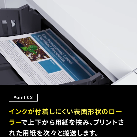
Point 01
ベルトの回転速度
や
用紙の有無、重なり
などを細かく検知し、用紙が正常に搬送
Point 02
されているかを確認します。
センサーで検知した
搬送中の
用紙位置
を、リアルタイム
で印字ヘッドに送信
し
Point 03
ます。
インクが付着しにくい表面形状のロー
ラー
で上下から用紙を挟み、プリントさ
れた用紙を次々と搬送します。