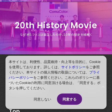
20th
History Movie
なぜオルフィスは誕生したのか、
20年の歴史を紐解く
本サイトは、利便性、品質維持・向上等を目的に、Cookie
を使用しております。詳しくは、
サイトポリシー
をご参照
ください。本サイトの個人情報の取扱については、
プライ
バシーポリシー
をご参照ください。これらのポリシーに基
づいたCookieの利用に同意頂ける場合は、「同意する」ボ
ページトップへ戻る
タンを押してください。
同意しない
同意する
Top