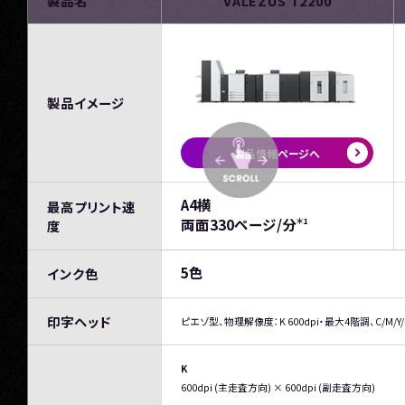
製品名
VALEZUS T2200
製品イメージ
製品情報ページへ
A4横
最高プリント速
＊1
両面330ページ/分
度
5色
インク色
印字ヘッド
ピエゾ型、物理解像度：K 600dpi・最大4階調、C/M/Y/
K
600dpi (主走査方向) × 600dpi (副走査方向)