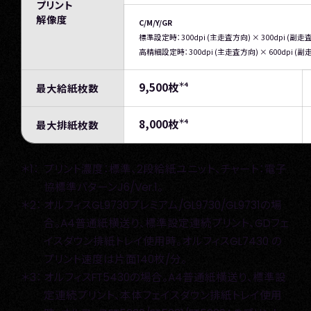
プリント
解像度
C/M/Y/GR
標準設定時：300dpi (主走査方向) × 300dpi (副走
高精細設定時：300dpi (主走査方向) × 600dpi (
＊4
9,500枚
最大給紙枚数
＊4
8,000枚
最大排紙枚数
＊1：
プリント濃度：標準、2段給紙ユニット、チャート：電子
協標準パターンJ6/Ver.1。
＊2：
オルフィスGL9730プレミアム/GL9730/GL9731の場
合。A4普通紙横送り、標準設定連続プリント、GDフェ
イスダウン排紙トレイ使用時。オルフィスGL7430 の
プリント速度は片面140枚/分。
＊3：
オルフィスFT5430の場合。A4普通紙横送り、標準設
定連続プリント、本体フェイスダウン排紙トレイ使用