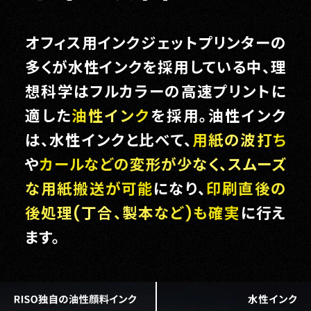
オフィス用インクジェットプリンターの
多くが水性インクを採用している中、理
想科学はフルカラーの高速プリントに
適した
油性インク
を採用。油性インク
は、水性インクと比べて、
用紙の波打ち
や
カールなどの変形が少なく、スムーズ
な用紙搬送が可能
になり、
印刷直後の
後処理(丁合、製本など)も確実
に行え
ます。