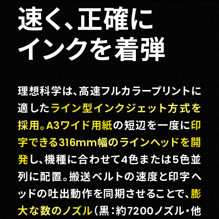
速く、正確に
インクを着弾
理想科学は、高速フルカラープリントに
適した
ライン型インクジェット方式を
採用。A3ワイド用紙
の短辺を一度に
印
字できる316mm幅のラインヘッドを開
発
し、機種に合わせて4色または5色並
列に配置。搬送ベルトの速度と印字ヘ
ッドの吐出動作を同期させることで、
膨
大な数のノズル
（黒：約7200ノズル・他