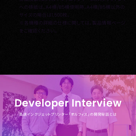
への排紙は、A4横/B5横使用時。A4横/B5横以外の
サイズの場合は1,500枚。
※各機種の詳細の仕様に関しては、製品情報ページ
をご確認ください。
Developer
Interview
高速インクジェットプリンター
「オルフィス」の開発秘話とは