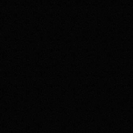
熱によって定着させるトナー方式やド
ライヤーを使用する多くの水性インク
ジェット方式とは異なり、インク定着機
構のないシンプルな構造のため、容易
なメンテナンスを可能にしました。本体
やオプション機器の内部に正面からア
クセスでき、
消耗品も簡単に交換
でき
ます。万が一、紙詰まりが発生しても、ダ
ウンタイムを最小限に抑えます。また、
エラーが起こった際は、
エラー内容と解
除方法がタッチパネルで確認
でき、安
心です。