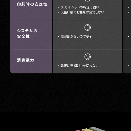
印刷時の安定性
プリントヘッドの乾燥に強い
大量印刷でも色味が変化しない
◎
システムの
安全性
高温部がないので安全
◎
消費電力
乾燥に熱（電力）を使わない