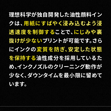
理想科学が独自開発した油性顔料イン
クは、
用紙にすばやく浸み込むよう浸
透速度を制御する
ことで、
にじみや裏
抜けが少ない
プリントが可能です。さら
にインクの
変質を防ぎ、安定した状態
を保持する
油性成分を採用しているた
め、インクノズルのクリーニング動作が
少なく、ダウンタイムを最小限に留めて
います。