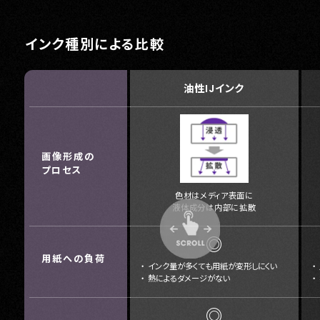
インク種別による比較
油性IJインク
画像形成の
プロセス
色材はメディア表面に
液体成分は内部に拡散
◎
用紙への負荷
インク量が多くても用紙が変形しにくい
熱によるダメージがない
◎