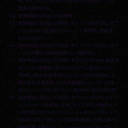
時。オルフィスFT5230/FT5231/FT5230Aのプリント
速度は120枚/分。
＊4：
理想用紙IJ(85g/㎡)使用時。
＊5：
理想用紙IJ(85g/㎡)使用、オルフィスGL9730にオプ
ションのOR大容量給紙ユニットⅡ接続時。積載高
440mm以下。
＊6：
理想用紙IJ(85g/㎡)使用、オルフィスFT5430にオプ
ションの増設2000枚給紙トレイ接続時。
＊7：
理想用紙IJ(85g/㎡)使用、オプションのOR大容量排
紙ユニット接続時。GDフェイスダウン排紙トレイに
500枚、OR大容量排紙ユニットに4,000枚排紙した
際の最大排紙枚数。OR大容量排紙ユニットへの排
紙はノンソート時。オフセット排紙時は最大3,650枚。
＊8：
理想用紙IJ(85g/㎡)使用、オプションのORマルチフ
ィニッシャーS接続時。本体フェイスダウン排紙トレイ
に500枚、ORマルチフィニッシャーSのトップトレイに
500枚、スタックトレイに3,000枚排紙した際の最大
排紙枚数。ORマルチフィニッシャーSのスタックトレイ