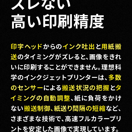
ズレない
高い印刷精度
印字ヘッド
からの
インク吐出
と
用紙搬
送
のタイミングがズレると、画像をきれ
いに印刷することができません。理想科
学のインクジェットプリンターは、
多数
のセンサー
による
搬送状況の把握
と
タ
イミングの自動調整
、紙に負荷をかけ
ない
搬送制御、紙送り間隔の短縮
など、
さまざまな技術で、高速フルカラープリ
ントを安定した画像で実現しています。