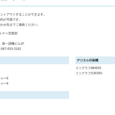
リントアウトすることができます。
予約が可能です。
合わせ先までご連絡ください。
トナー営業部
7 第一讃機ビル1F
:087-833-3182
デジタル印刷機
リソグラフMH935
リソグラフSJ939G
ャーII
ャーII