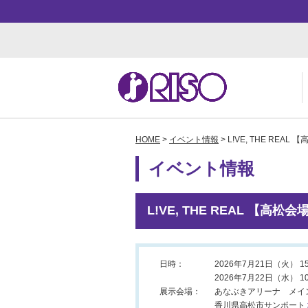
HOME
>
イベント情報
> L!VE, THE REAL
用途・事例紹介 トップ
サポート トップ
知る・学ぶTOP
企業情報TOP
ソ
よ
か
ご
イベント情報
お
ダ
数
事
株
L!VE, THE REAL 【高松会
日時：
2026年7月21日（火） 15:
2026年7月22日（水） 10:
展示会場：
あなぶきアリーナ メイン
香川県高松市サンポート