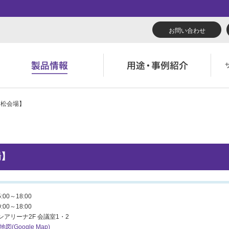
お問い合わせ
 【高松会場】
リューション
くあるご質問（FAQ）
んたん会社案内
あいさつ
広報誌『理想の詩』
会社概要
導入事例
製品につい
役立ち記事
ウンロード
字でわかる理想科学
業拠点一覧
RISO ART
あゆみ
素材ダウン
消耗品情報
主・投資家情報
環境への取り組み
場】
閉じる
閉じる
閉じる
閉じる
00～18:00
00～18:00
アリーナ2F 会議室1・2
地図(Google Map)