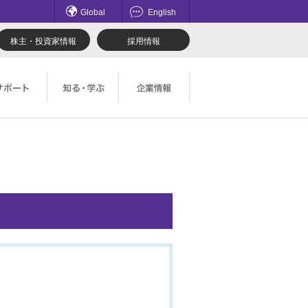
Global
English
株主・投資家情報
採用情報
てのお問い合わせ一覧
理想科学のものづくり
マネジメント
ロード
鹿島アントラーズ応援サイト
採用情報
社会とのかかわり