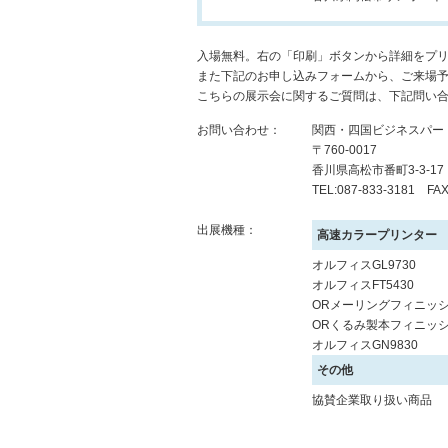
入場無料。右の「印刷」ボタンから詳細をプ
また下記のお申し込みフォームから、ご来場
こちらの展示会に関するご質問は、下記問い
お問い合わせ：
関西・四国ビジネスパー
〒760-0017
香川県高松市番町3-3-1
TEL:087-833-3181 FAX
出展機種：
高速カラープリンター
オルフィスGL9730
オルフィスFT5430
ORメーリングフィニッシ
ORくるみ製本フィニッシ
オルフィスGN9830
その他
協賛企業取り扱い商品