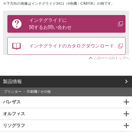
※下方向の画像はインテグライド3411（4色機：C/M/Y/K）の例です。
製
インテグライドに
品
関する
お問い合わせ
に
関
す
る
インテグライドの
カタログ
ダウンロード
お
問
このページのトップへ
い
合
わ
せ
製品情報
は
こ
プリンター ・ 印刷機 / その他
ち
ら
バレザス
か
ら
オルフィス
リソグラフ