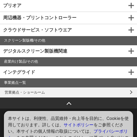
プリオア
周辺機器・プリントコントローラー
クラウドサービス・ソフトウエア
スクリーン製版機/その他
デジタルスクリーン製版機関連
産業向け製品/その他
インテグライド
事業拠点一覧
営業拠点・ショールーム
ページトップへ戻る
お問い合わせ
サイトマップ
プライバシー
サイトポリシー
本サイトは、利便性、品質維持・向上等を目的に、Cookieを使
用しております。詳しくは、
サイトポリシー
をご参照くださ
ソーシャルメディアポリシー
い。本サイトの個人情報の取扱については、
プライバシーポリ
Global
English