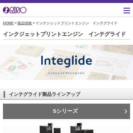
HOME
>
製品情報
> インクジェットプリントエンジン インテグライド
用途・事例紹介 トップ
サポート トップ
知る・学ぶTOP
企業情報TOP
ソリューション
かんたん会社案内
ごあいさつ
よくあるご質問（FAQ）
インクジェットプリントエンジン インテグライド
導入事例
広報誌『理想の詩』
会社概要
製品についてのお問い合
わせ一覧
お役立ち記事
理想科学のものづくり
マネジメント
ダウンロード
素材ダウンロード
事業拠点一覧
数字でわかる理想科学
消耗品情報
あゆみ
閉じる
RISO ART
インテグライド製品ラインアップ
採用情報
閉じる
鹿島アントラーズ応援サ
株主・投資家情報
Sシリーズ
イト
環境への取り組み
閉じる