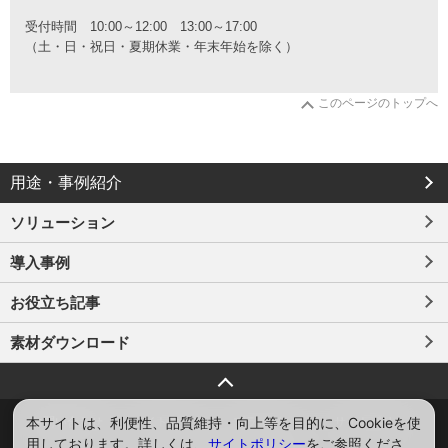
と
受付時間
10:00～12:00 13:00～17:00
カ
（土・日・祝日・夏期休業・年末年始を除く）
タ
ロ
グ
このページのトップへ
の
ご
請
求
は
用途・事例紹介
こ
ち
ソリューション
ら
か
導入事例
ら
お役立ち記事
素材ダウンロード
ページトップへ戻る
本サイトは、利便性、品質維持・向上等を目的に、Cookieを使
お問い合わせ
サイトマップ
プライバシー
サイトポリシー
用しております。詳しくは、
サイトポリシー
をご参照くださ
ソーシャルメディアポリシー