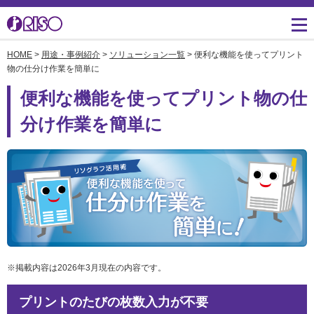
HOME
>
用途・事例紹介
>
ソリューション一覧
> 便利な機能を使ってプリント
用途・事例紹介 トップ
サポート トップ
知る・学ぶTOP
企業情報TOP
ソリューション
かんたん会社案内
ごあいさつ
物の仕分け作業を簡単に
よくあるご質問（FAQ）
便利な機能を使ってプリント物の仕
導入事例
広報誌『理想の詩』
会社概要
製品についてのお問い合
分け作業を簡単に
わせ一覧
お役立ち記事
理想科学のものづくり
マネジメント
ダウンロード
素材ダウンロード
事業拠点一覧
数字でわかる理想科学
消耗品情報
あゆみ
閉じる
RISO ART
採用情報
閉じる
鹿島アントラーズ応援サ
株主・投資家情報
イト
※掲載内容は2026年3月現在の内容です。
環境への取り組み
プリントのたびの枚数入力が不要
閉じる