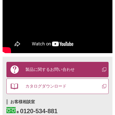
製
品
製品に関する
お問い合わせ
に
関
す
カタログ
ダウンロード
る
お
問
い
お客様相談室
合
0120-534-881
わ
せ