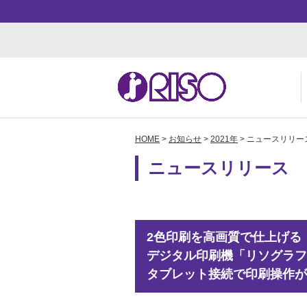
HOME
>
お知らせ
>
2021年
> ニュースリリー
用途・事例紹介 トップ
サポート トップ
知る・学ぶTOP
企業情報TOP
ソ
よ
か
ご
ニュースリリース
お
ダ
数
事
株
2色印刷を高画質で仕上げ
デジタル印刷機「リソグラフ
タブレット接続で印刷操作が