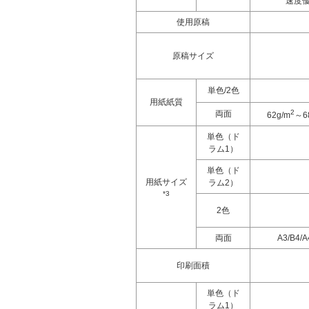
速度
使用原稿
原稿サイズ
単色/2色
用紙紙質
2
両面
62g/m
～6
単色（ド
ラム1）
単色（ド
用紙サイズ
ラム2）
*3
2色
両面
A3/B4/
印刷面積
単色（ド
ラム1）