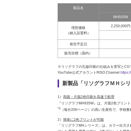
製品名
MH935W
2,250,000円
理想価格
（納入設置料）
発売予定日
販売目標（国内）
※リソグラフの孔版印刷の仕組みを実写とCG
YouTube公式アカウントRISO Channel
https:
新製品「リソグラフＭＨシリ
1）
両面・片面2色印刷を高速で処理
『リソグラフMH935W』は、片面2色プリン
*3
（毎分200ページ）の高い生産性で、学校
2）
簡単に2色プリントが可能
「リソグラフMHシリーズ」は、カラー出力さ