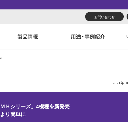
お問い合わせ
ス
リューション
くあるご質問（FAQ）
んたん会社案内
あいさつ
広報誌『理想の詩』
会社概要
導入事例
製品につい
役立ち記事
ウンロード
字でわかる理想科学
業拠点一覧
RISO ART
あゆみ
素材ダウン
消耗品情報
2021年1
主・投資家情報
環境への取り組み
閉じる
閉じる
閉じる
る
閉じる
ＭＨシリーズ」4機種を新発売
より簡単に