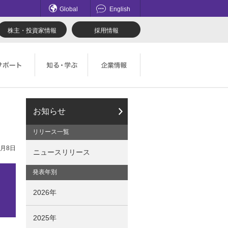
Global
English
株主・投資家情報
採用情報
てのお問い合わせ一覧
理想科学のものづくり
マネジメント
お知らせ
ロード
鹿島アントラーズ応援サイト
採用情報
リリース一覧
0月8日
ニュースリリース
社会とのかかわり
発表年別
2026年
2025年