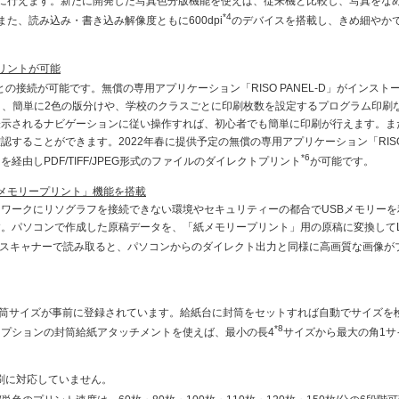
に行えます。新たに開発した写真色分版機能を使えば、従来機と比較し、写真をな
*4
た、読み込み・書き込み解像度ともに600dpi
のデバイスを搭載し、きめ細やか
リントが可能
との接続が可能です。無償の専用アプリケーション「RISO PANEL-D」がインスト
と、簡単に2色の版分けや、学校のクラスごとに印刷枚数を設定するプログラム印刷
表示されるナビゲーションに従い操作すれば、初心者でも簡単に印刷が行えます。ま
することができます。2022年春に提供予定の無償の専用アプリケーション「RIS
*6
を経由しPDF/TIFF/JPEG形式のファイルのダイレクトプリント
が可能です。
メモリープリント」機能を搭載
ワークにリソグラフを接続できない環境やセキュリティーの都合でUSBメモリーを
。パソコンで作成した原稿データを、「紙メモリープリント」用の原稿に変換してL
スキャナーで読み取ると、パソコンからのダイレクト出力と同様に高画質な画像が
封筒サイズが事前に登録されています。給紙台に封筒をセットすれば自動でサイズを
*8
プションの封筒給紙アタッチメントを使えば、最小の長4
サイズから最大の角1サ
面印刷に対応していません。