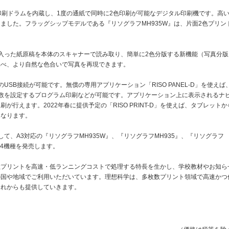
印刷ドラムを内蔵し、1度の通紙で同時に2色印刷が可能なデジタル印刷機です。高
ました。フラッグシップモデルである『リソグラフMH935W』は、片面2色プリン
入った紙原稿を本体のスキャナーで読み取り、簡単に2色分版する新機能（写真分版
比べ、より自然な色合いで写真を再現できます。
SB接続が可能です。無償の専用アプリケーション「RISO PANEL-D」を使えば
数を設定するプログラム印刷などが可能です。アプリケーション上に表示されるナ
行えます。2022年春に提供予定の「RISO PRINT-D」を使えば、タブレットか
となります。
て、A3対応の『リソグラフMH935W』、『リソグラフMH935』、『リソグラフ
の4機種を発売します。
数プリントを高速・低ランニングコストで処理する特長を生かし、学校教材やお知ら
の国や地域でご利用いただいています。理想科学は、多枚数プリント領域で高速かつ
これからも提供していきます。