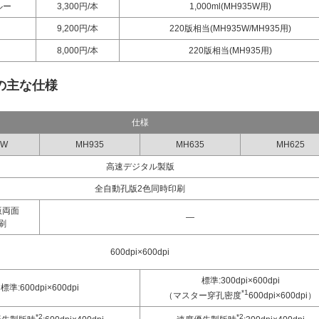
ルー
3,300円/本
1,000ml(MH935W用)
9,200円/本
220版相当(MH935W/MH935用)
8,000円/本
220版相当(MH935用)
の主な仕様
仕様
5W
MH935
MH635
MH625
高速デジタル製版
全自動孔版2色同時印刷
版両面
―
刷
600dpi×600dpi
標準:300dpi×600dpi
標準:600dpi×600dpi
*1
（マスター穿孔密度
600dpi×600dpi）
*2
*2