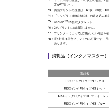
*2：
ドラム内部の温度が15℃以上の場合。2色/単
定が可能です。
*3：
両面プリントの速度は、60枚・80枚・10
*4：
『リソグラフMH635/625』の書き込み解像度は
*5：
TM
Android
OS搭載タブレット。
*6：
2色プリントには対応しません。
*7：
プリンターによっては対応しない場合が
*8：
長4封筒は単色プリントのみ可能です。長
あります。
消耗品（インク／マスター）
製品名
RISOインクFllタイプHG クロ
RISOインクFllタイプHG レッド
RISOインクFllタイプHG ブライトレッ
RISOインクFllタイプHG ブルー