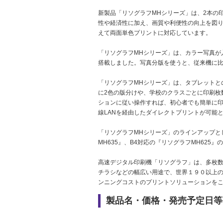
新製品「リソグラフMHシリーズ」は、2本の
性や経済性に加え、画質や利便性の向上を図り
えて両面単色プリントに対応しています。
「リソグラフMHシリーズ」は、カラー写真が
搭載しました。写真分版を使うと、従来機に
「リソグラフMHシリーズ」は、タブレットとのU
に2色の版分けや、学校のクラスごとに印刷枚
ションに従い操作すれば、初心者でも簡単に印刷が
線LANを経由したダイレクトプリントが可能
「リソグラフMHシリーズ」のラインアップとし
MH635』、B4対応の『リソグラフMH625』
高速デジタル印刷機「リソグラフ」は、多枚
チラシなどの幅広い用途で、世界１９０以上
ンニングコストのプリントソリューションを
製品名・価格・発売予定日等