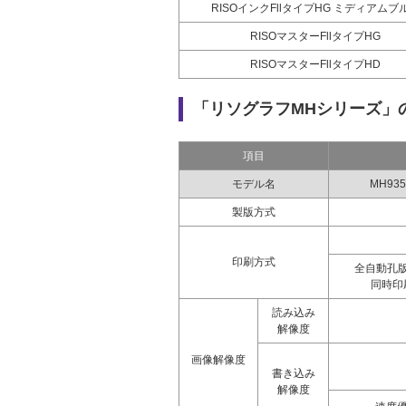
RISOインクFllタイプHG ミディアムブ
RISOマスターFllタイプHG
RISOマスターFllタイプHD
「リソグラフMHシリーズ」
項目
モデル名
MH93
製版方式
印刷方式
全自動孔
同時印
読み込み
解像度
画像解像度
書き込み
解像度