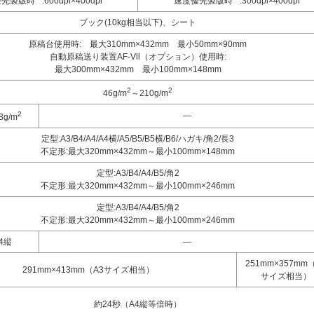
優先製版時
:600dpi×400dpi
速度優先製版時
:300dpi×400dpi
ブック(10kg相当以下)、シート
原稿台使用時: 最大310mm×432mm 最小50mm×90mm
自動原稿送り装置AF-Vll（オプション）使用時:
最大300mm×432mm 最小100mm×148mm
2
2
46g/m
～210g/m
2
―
8g/m
定型:A3/B4/A4/A4横/A5/B5/B5横/B6/ハガキ/角2/長3
不定形:最大320mm×432mm～最小100mm×148mm
定型:A3/B4/A4/B5/角2
不定形:最大320mm×432mm～最小100mm×246mm
定型:A3/B4/A4/B5/角2
不定形:最大320mm×432mm～最小100mm×246mm
A4縦
―
251mm×357mm
291mm×413mm（A3サイズ相当）
サイズ相当）
約24秒（A4縦等倍時）