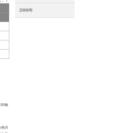
く。）
2006年
00枚
め色分