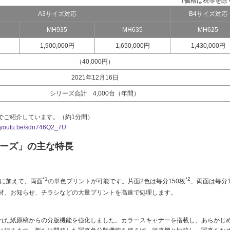
（価格は税等を除
A3サイズ対応
B4サイズ対応
MH935
MH635
MH625
1,900,000円
1,650,000円
1,430,000円
（40,000円）
2021年12月16日
シリーズ合計 4,000台（年間）
でご紹介しています。（約1分間）
//youtu.be/sdn746Q2_7U
ーズ」の主な特長
*1
*2
トに加えて、両面
の単色プリントが可能です。片面2色は毎分150枚
、両面は毎分1
教材、お知らせ、チラシなどの大量プリントを高速で処理します。
れた紙原稿からの分版機能を強化しました。カラースキャナーを搭載し、あらかじ