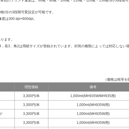
色のプリント速度は、60枚・80枚・100枚・110枚・120枚・150枚/分の6段階
0枚/分の3段階可変設定が可能です。
300 dpi×600dpi。
あります。
4，長3、角2は用紙サイズが登録されています。封筒の種類によっては対応しない
（価格は税等を
理想価格
備考
3,300円/本
1,000ml(MH935W/MH935用)
3,300円/本
1,000ml(MH935W用)
ド
3,300円/本
1,000ml(MH935W用)
3,300円/本
1,000ml(MH935W用)