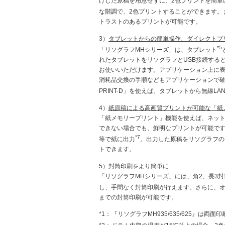
けした原稿を用意せずに、2色プリントを簡単
な階調で、2色プリントすることができます。ま
トラストのあるプリントが可能です。
3）
タブレットからの簡単操作、ダイレクトプ
*5
「リソグラフMHシリーズ」は、タブレット
れたタブレットをリソグラフとUSB接続する
お使いいただけます。アプリケーション上に
消耗品交換の手順などもアプリケーションで確認
PRINT-D」を使えば、タブレットから無線LAN
4）
紙原稿による高画質プリントが可能な「紙
「紙メモリープリント」機能を使えば、ネット
できない場合でも、鮮明なプリントが可能です
*7
等で紙に出力
。出力した原稿をリソグラフの
トできます。
5）
封筒印刷をより簡単に
「リソグラフMHシリーズ」には、角2、長3
し、手間なく封筒印刷が行えます。さらに、オ
までの封筒印刷が可能です。
*1：
『リソグラフMH935/635/625』は両