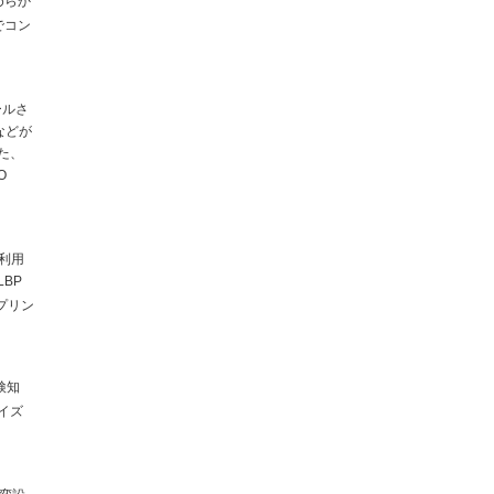
めらか
でコン
ールさ
などが
た、
O
利用
BP
プリン
検知
イズ