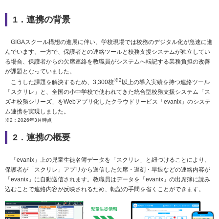
1．連携の背景
GIGAスクール構想の進展に伴い、学校現場では校務のデジタル化が急速に進
んでいます。一方で、保護者との連絡ツールと校務支援システムが独立してい
る場合、保護者からの欠席連絡を教職員がシステムへ転記する業務負担の改善
が課題となっていました。
※2
こうした課題を解決するため、3,300校
以上の導入実績を持つ連絡ツール
「スクリレ」と、全国の小中学校で使われてきた統合型校務支援システム「ス
ズキ校務シリーズ」をWebアプリ化したクラウドサービス「evanix」のシステ
ム連携を実現しました。
※2：2026年3月時点
2．連携の概要
「evanix」上の児童生徒名簿データを「スクリレ」と紐づけることにより、
保護者が「スクリレ」アプリから送信した欠席・遅刻・早退などの連絡内容が
「evanix」に自動送信されます。教職員はデータを「evanix」の出席簿に読み
込むことで連絡内容が反映されるため、転記の手間を省くことができます。