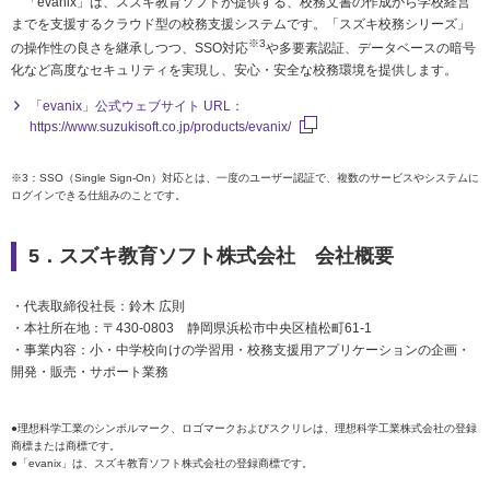
「evanix」は、スズキ教育ソフトが提供する、校務文書の作成から学校経営
までを支援するクラウド型の校務支援システムです。「スズキ校務シリーズ」
※3
の操作性の良さを継承しつつ、SSO対応
や多要素認証、データベースの暗号
化など高度なセキュリティを実現し、安心・安全な校務環境を提供します。
「evanix」公式ウェブサイト URL：
https://www.suzukisoft.co.jp/products/evanix/
※3：SSO（Single Sign-On）対応とは、一度のユーザー認証で、複数のサービスやシステムに
ログインできる仕組みのことです。
5．スズキ教育ソフト株式会社 会社概要
・代表取締役社長：鈴木 広則
・本社所在地：〒430-0803 静岡県浜松市中央区植松町61-1
・事業内容：小・中学校向けの学習用・校務支援用アプリケーションの企画・
開発・販売・サポート業務
●理想科学工業のシンボルマーク、ロゴマークおよびスクリレは、理想科学工業株式会社の登録
商標または商標です。
●「evanix」は、スズキ教育ソフト株式会社の登録商標です。