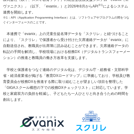
社会とのかかわり
※1
ヴァニクス）」（以下、「evanix」）と2026年8月からAPI
によるシステム
連携を開始します。
※1：API（Application Programming Interface）とは、ソフトウェアやプログラムの間をつな
閉じる
ぐインターフェースのことです。
本連携で「evanix」上の児童生徒名簿データを「スクリレ」と紐づけること
により、「スクリレ」で保護者から受け付けた欠席連絡データが「evanix」に
自動送信され、教職員が出席簿に読み込むことができます。欠席連絡データの
転記の手間を解消し、学校現場における校務DX（デジタルトランスフォーメー
ション）の推進と教職員の働き方改革を支援します。
学校と保護者をつなぐ連絡のデジタル化は、デジタル庁・総務省・文部科学
省・経済産業省が掲げる「教育DXロードマップ」に準拠しており、学校及び教
育委員会が校務DXを推進する際に取り組むことが望ましい項目を整理した
「GIGAスクール構想の下での校務DXチェックリスト」に対応しています。学
校と家庭双方の負担を軽減し、子どもたち一人ひとりと向き合うための時間を
創出します。