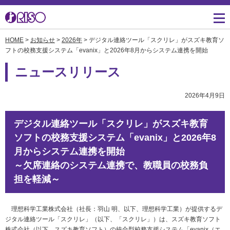
HOME
>
お知らせ
>
2026年
> デジタル連絡ツール「スクリレ」がスズキ教育ソ
用途・事例紹介 トップ
サポート トップ
知る・学ぶTOP
企業情報TOP
ソリューション
かんたん会社案内
ごあいさつ
フトの校務支援システム「evanix」と2026年8月からシステム連携を開始
よくあるご質問（FAQ）
ニュースリリース
導入事例
広報誌『理想の詩』
会社概要
製品についてのお問い合
わせ一覧
お役立ち記事
理想科学のものづくり
マネジメント
2026年4月9日
ダウンロード
素材ダウンロード
事業拠点一覧
デジタル連絡ツール「スクリレ」がスズキ教育
数字でわかる理想科学
消耗品情報
ソフトの校務支援システム「evanix」と2026年8
あゆみ
月からシステム連携を開始
閉じる
RISO ART
～欠席連絡のシステム連携で、教職員の校務負
採用情報
閉じる
担を軽減～
鹿島アントラーズ応援サ
株主・投資家情報
イト
理想科学工業株式会社（社長：羽山 明、以下、理想科学工業）が提供するデ
環境への取り組み
ジタル連絡ツール「スクリレ」（以下、「スクリレ」）は、スズキ教育ソフト
閉じる
株式会社（以下、スズキ教育ソフト）の統合型校務支援システム「evanix（エ