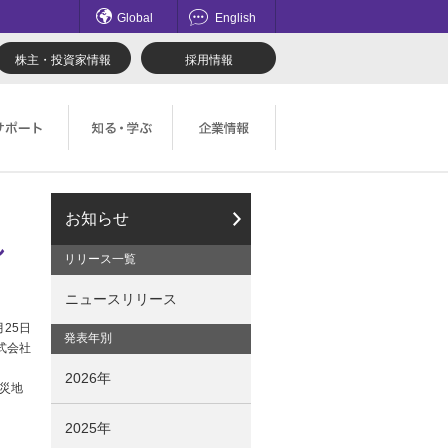
Global
English
株主・投資家情報
採用情報
てのお問い合わせ一覧
理想科学のものづくり
マネジメント
お知らせ
し
ロード
鹿島アントラーズ応援サイト
採用情報
リリース一覧
ニュースリリース
社会とのかかわり
月25日
発表年別
式会社
2026年
災地
2025年