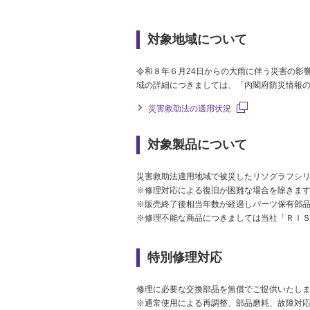
対象地域について
令和８年６月24日からの大雨に伴う災害の影
域の詳細につきましては、「内閣府防災情報
災害救助法の適用状況
対象製品について
災害救助法適用地域で被災したリソグラフシ
※修理対応による復旧が困難な場合を除きま
※販売終了後相当年数が経過しパーツ保有部
※修理不能な商品につきましては当社「ＲＩ
特別修理対応
修理に必要な交換部品を無償でご提供いたし
※通常使用による再調整、部品磨耗、故障対