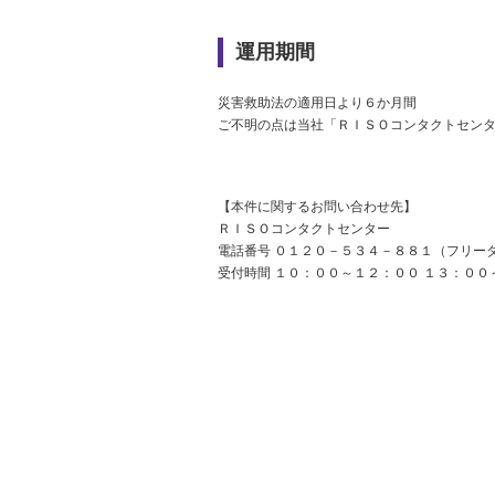
運用期間
災害救助法の適用日より６か月間
ご不明の点は当社「ＲＩＳＯコンタクトセン
【本件に関するお問い合わせ先】
ＲＩＳＯコンタクトセンター
電話番号 ０１２０－５３４－８８１（フリー
受付時間 １０：００～１２：００ １３：００