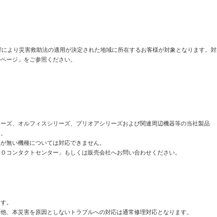
響により災害救助法の適用が決定された地域に所在するお客様が対象となります。対
のページ」をご参照ください。
リーズ、オルフィスシリーズ、プリオアシリーズおよび関連周辺機器等の当社製品
す。
品が無い機種については対応できません。
ＳＯコンタクトセンター」もしくは販売会社へお問い合わせください。
ます。
応他、本災害を原因としないトラブルへの対応は通常修理対応となります。