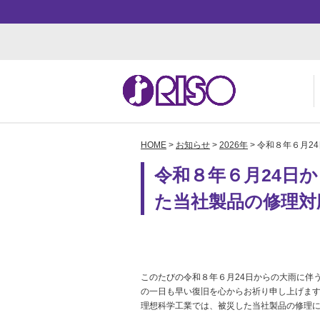
HOME
>
お知らせ
>
2026年
> 令和８年６月
用途・事例紹介 トップ
サポート トップ
知る・学ぶTOP
企業情報TOP
ソ
よ
か
ご
令和８年６月24日
お
ダ
数
事
た当社製品の修理対
株
このたびの令和８年６月24日からの大雨に伴
の一日も早い復旧を心からお祈り申し上げま
理想科学工業では、被災した当社製品の修理