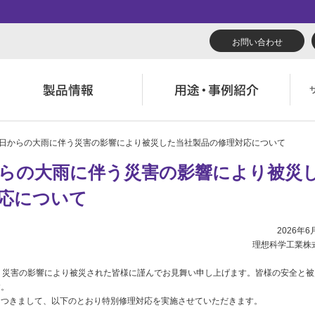
お問い合わせ
24日からの大雨に伴う災害の影響により被災した当社製品の修理対応について
リューション
くあるご質問（FAQ）
んたん会社案内
あいさつ
広報誌『理想の詩』
会社概要
導入事例
製品につい
からの大雨に伴う災害の影響により被災
役立ち記事
ウンロード
字でわかる理想科学
業拠点一覧
RISO ART
あゆみ
素材ダウン
消耗品情報
応について
主・投資家情報
環境への取り組み
閉じる
閉じる
閉じる
2026年6
理想科学工業株
閉じる
う災害の影響により被災された皆様に謹んでお見舞い申し上げます。皆様の安全と被
す。
につきまして、以下のとおり特別修理対応を実施させていただきます。