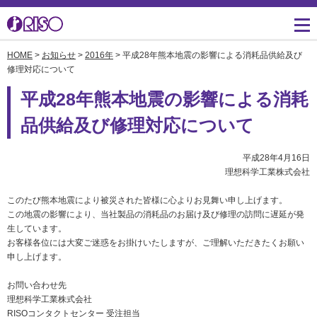
HOME
>
お知らせ
>
2016年
> 平成28年熊本地震の影響による消耗品供給及び
用途・事例紹介 トップ
サポート トップ
知る・学ぶTOP
企業情報TOP
ソリューション
かんたん会社案内
ごあいさつ
修理対応について
よくあるご質問（FAQ）
平成28年熊本地震の影響による消耗
導入事例
広報誌『理想の詩』
会社概要
製品についてのお問い合
品供給及び修理対応について
わせ一覧
お役立ち記事
理想科学のものづくり
マネジメント
ダウンロード
平成28年4月16日
素材ダウンロード
事業拠点一覧
数字でわかる理想科学
理想科学工業株式会社
消耗品情報
あゆみ
このたび熊本地震により被災された皆様に心よりお見舞い申し上げます。
閉じる
RISO ART
この地震の影響により、当社製品の消耗品のお届け及び修理の訪問に遅延が発
採用情報
生しています。
閉じる
お客様各位には大変ご迷惑をお掛けいたしますが、ご理解いただきたくお願い
鹿島アントラーズ応援サ
申し上げます。
株主・投資家情報
イト
お問い合わせ先
環境への取り組み
理想科学工業株式会社
閉じる
RISOコンタクトセンター 受注担当