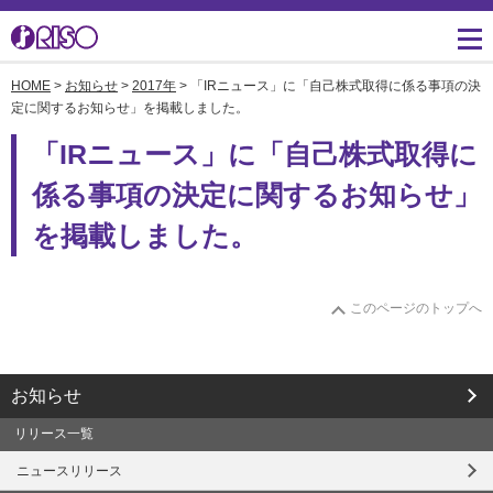
HOME
>
お知らせ
>
2017年
> 「IRニュース」に「自己株式取得に係る事項の決
用途・事例紹介 トップ
サポート トップ
知る・学ぶTOP
企業情報TOP
ソリューション
かんたん会社案内
ごあいさつ
定に関するお知らせ」を掲載しました。
よくあるご質問（FAQ）
「IRニュース」に「自己株式取得に
導入事例
広報誌『理想の詩』
会社概要
製品についてのお問い合
係る事項の決定に関するお知らせ」
わせ一覧
お役立ち記事
理想科学のものづくり
マネジメント
を掲載しました。
ダウンロード
素材ダウンロード
事業拠点一覧
数字でわかる理想科学
消耗品情報
あゆみ
このページのトップへ
閉じる
RISO ART
採用情報
閉じる
鹿島アントラーズ応援サ
お知らせ
株主・投資家情報
イト
リリース一覧
環境への取り組み
ニュースリリース
閉じる