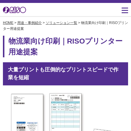
HOME
>
用途・事例紹介
>
ソリューション一覧
> 物流業向け印刷｜RISOプリン
用途・事例紹介 トップ
サポート トップ
知る・学ぶTOP
企業情報TOP
ソリューション
かんたん会社案内
ごあいさつ
ター用途提案
よくあるご質問（FAQ）
物流業向け印刷｜RISOプリンター
導入事例
広報誌『理想の詩』
会社概要
製品についてのお問い合
用途提案
わせ一覧
お役立ち記事
理想科学のものづくり
マネジメント
ダウンロード
素材ダウンロード
事業拠点一覧
大量プリントも圧倒的なプリントスピードで作
数字でわかる理想科学
業を短縮
消耗品情報
あゆみ
閉じる
RISO ART
採用情報
閉じる
鹿島アントラーズ応援サ
株主・投資家情報
イト
環境への取り組み
閉じる