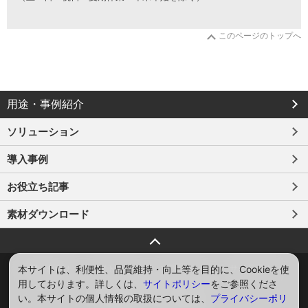
タ
ロ
グ
このページのトップへ
の
ご
請
求
は
こ
用途・事例紹介
ち
ら
ソリューション
か
ら
導入事例
お役立ち記事
素材ダウンロード
ページトップへ戻る
本サイトは、利便性、品質維持・向上等を目的に、Cookieを使
お問い合わせ
サイトマップ
プライバシー
サイトポリシー
用しております。詳しくは、
サイトポリシー
をご参照くださ
ソーシャルメディアポリシー
い。本サイトの個人情報の取扱については、
プライバシーポリ