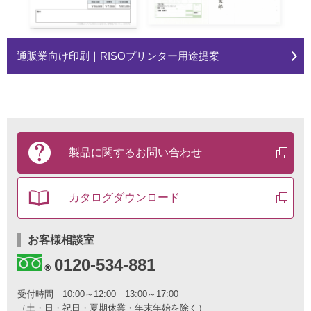
通販業向け印刷｜RISOプリンター用途提案
製
品
製品に関する
お問い合わせ
に
関
す
カタログ
ダウンロード
る
お
問
い
お客様相談室
合
0120-534-881
わ
せ
と
受付時間
10:00～12:00 13:00～17:00
カ
（土・日・祝日・夏期休業・年末年始を除く）