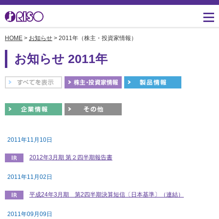
HOME
>
お知らせ
> 2011年（株主・投資家情報）
用途・事例紹介 トップ
サポート トップ
知る・学ぶTOP
企業情報TOP
ソリューション
かんたん会社案内
ごあいさつ
よくあるご質問（FAQ）
お知らせ 2011年
導入事例
広報誌『理想の詩』
会社概要
製品についてのお問い合
わせ一覧
お役立ち記事
理想科学のものづくり
マネジメント
ダウンロード
素材ダウンロード
事業拠点一覧
数字でわかる理想科学
消耗品情報
あゆみ
2011年11月10日
閉じる
RISO ART
採用情報
2012年3月期 第２四半期報告書
閉じる
鹿島アントラーズ応援サ
2011年11月02日
株主・投資家情報
イト
平成24年3月期 第2四半期決算短信〔日本基準〕（連結）
環境への取り組み
2011年09月09日
閉じる