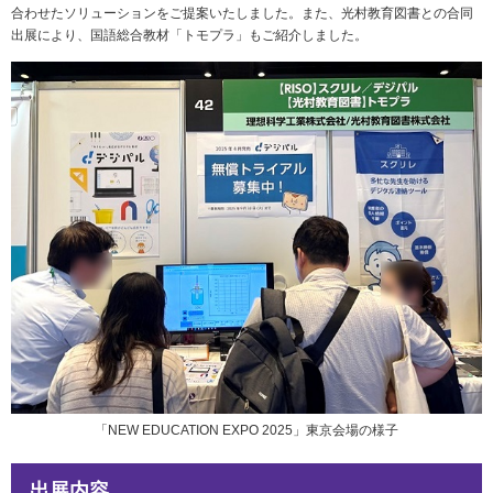
社会とのかかわり
合わせたソリューションをご提案いたしました。また、光村教育図書との合同
出展により、国語総合教材「トモプラ」もご紹介しました。
閉じる
「NEW EDUCATION EXPO 2025」東京会場の様子
出展内容