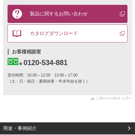
製
品
製品に関する
お問い合わせ
に
関
す
カタログ
ダウンロード
る
お
問
い
お客様相談室
合
0120-534-881
わ
せ
と
受付時間
10:00～12:00 13:00～17:00
カ
（土・日・祝日・夏期休業・年末年始を除く）
タ
ロ
グ
このページのトップへ
の
ご
請
求
は
こ
用途・事例紹介
ち