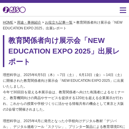
HOME
>
用途・事例紹介
>
お役立ち記事一覧
> 教育関係者向け展示会「NEW
用途・事例紹介 トップ
サポート トップ
知る・学ぶTOP
企業情報TOP
ソリューション
かんたん会社案内
ごあいさつ
EDUCATION EXPO 2025」出展レポート
よくあるご質問（FAQ）
教育関係者向け展示会「NEW
導入事例
広報誌『理想の詩』
会社概要
製品についてのお問い合
EDUCATION EXPO 2025」出展レ
わせ一覧
お役立ち記事
理想科学のものづくり
マネジメント
ポート
ダウンロード
素材ダウンロード
事業拠点一覧
数字でわかる理想科学
理想科学は、2025年6月5日（木）～7日（土）、6月13日（金）～14日（土）
消耗品情報
あゆみ
に開催された教育関係者向け展示会「NEW EDUCATION EXPO 2025」に出展
閉じる
いたしました。
RISO ART
今年で30回目を迎える本展示会は、教育関係者へ向けた有識者によるセミナー
採用情報
閉じる
と、教育機関向けの商品やサービスを提供する120社を超える企業展示が行わ
鹿島アントラーズ応援サ
れ、これからの授業や学校づくりに活かせる情報共有の機会として東京と大阪
株主・投資家情報
イト
の2会場で開催されました。
環境への取り組み
理想科学は、2025年4月に発売となった小学校向けデジタル教材「デジパ
閉じる
ル」、デジタル連絡ツール「スクリレ」、プリンター製品による教育環境DXに