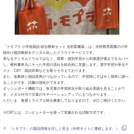
「トモプラ 小学校国語 総合教材セット 光村図書版」は、光村教育図書の小学
校向け国語教材をデジタル化したクラウドサービスです。
単なるデジタルドリルではなく、授業・個別学習から到達度評価までをカバー
し、教科書単元にそった学習の流れを総合的に支援します。漢字学習や単元テ
スト、CBT、国語辞典などを取りそろえております。
また、各教材と国語辞典がつながっているので、学習時にすばやく簡単に調べ
ることができ、語彙の強化ができます。
ダッシュボード機能では、各児童の学習状況や取り組み実績を見ることがで
き、メダル付与で児童のモチベーションアップにもつながります。
ただいま、無償トライアル校を募集しておりますので、ぜひご検討ください。
※CBTとは、コンピューターを使って実施される試験方式です。
「トモプラ」の製品情報を詳しく見る（外部サイトに遷移します。）