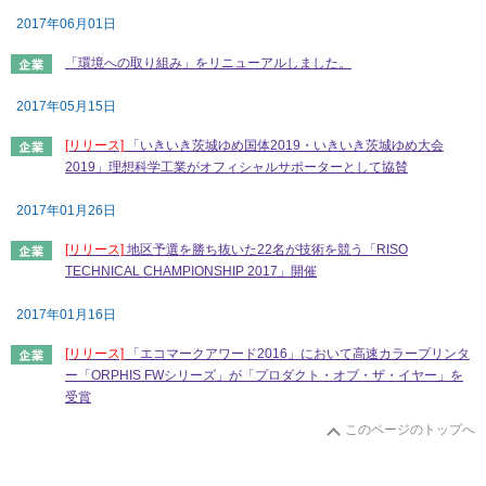
2017年06月01日
「環境への取り組み」をリニューアルしました。
2017年05月15日
[リリース]
「いきいき茨城ゆめ国体2019・いきいき茨城ゆめ大会
2019」理想科学工業がオフィシャルサポーターとして協賛
2017年01月26日
[リリース]
地区予選を勝ち抜いた22名が技術を競う「RISO
TECHNICAL CHAMPIONSHIP 2017」開催
2017年01月16日
[リリース]
「エコマークアワード2016」において高速カラープリンタ
ー「ORPHIS FWシリーズ」が「プロダクト・オブ・ザ・イヤー」を
受賞
このページのトップへ