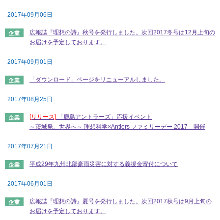
社会とのかかわり
2017年09月06日
広報誌『理想の詩』秋号を発行しました。次回2017冬号は12月上旬の
閉じる
お届けを予定しております。
2017年09月01日
「ダウンロード」ページをリニューアルしました。
2017年08月25日
[リリース]
「鹿島アントラーズ」応援イベント
～茨城発、世界へ～ 理想科学×Antlers ファミリーデー 2017 開催
2017年07月21日
平成29年九州北部豪雨災害に対する義援金寄付について
2017年06月01日
広報誌『理想の詩』夏号を発行しました。次回2017秋号は9月上旬の
お届けを予定しております。