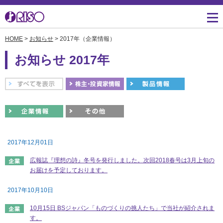
HOME
>
お知らせ
> 2017年（企業情報）
用途・事例紹介 トップ
サポート トップ
知る・学ぶTOP
企業情報TOP
ソリューション
かんたん会社案内
ごあいさつ
よくあるご質問（FAQ）
お知らせ 2017年
導入事例
広報誌『理想の詩』
会社概要
製品についてのお問い合
わせ一覧
お役立ち記事
理想科学のものづくり
マネジメント
ダウンロード
素材ダウンロード
事業拠点一覧
数字でわかる理想科学
消耗品情報
あゆみ
2017年12月01日
閉じる
RISO ART
採用情報
広報誌『理想の詩』冬号を発行しました。次回2018春号は3月上旬の
閉じる
お届けを予定しております。
鹿島アントラーズ応援サ
株主・投資家情報
イト
2017年10月10日
環境への取り組み
10月15日 BSジャパン「ものづくりの挑人たち」で当社が紹介されま
す。
閉じる