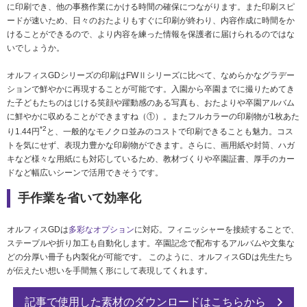
に印刷でき、他の事務作業にかける時間の確保につながります。また印刷スピ
ードが速いため、日々のおたよりもすぐに印刷が終わり、内容作成に時間をか
けることができるので、より内容を練った情報を保護者に届けられるのではな
いでしょうか。
オルフィスGDシリーズの印刷はFWⅡシリーズに比べて、なめらかなグラデー
ションで鮮やかに再現することが可能です。入園から卒園までに撮りためてき
た子どもたちのはじける笑顔や躍動感のある写真も、おたよりや卒園アルバム
に鮮やかに収めることができますね（①）。またフルカラーの印刷物が1枚あた
*2
り1.44円
と、一般的なモノクロ並みのコストで印刷できることも魅力。コス
トを気にせず、表現力豊かな印刷物ができます。さらに、画用紙や封筒、ハガ
キなど様々な用紙にも対応しているため、教材づくりや卒園証書、厚手のカー
ドなど幅広いシーンで活用できそうです。
手作業を省いて効率化
オルフィスGDは
多彩なオプション
に対応。フィニッシャーを接続することで、
ステープルや折り加工も自動化します。卒園記念で配布するアルバムや文集な
どの分厚い冊子も内製化が可能です。 このように、オルフィスGDは先生たち
が伝えたい想いを手間無く形にして表現してくれます。
記事で使用した素材のダウンロードはこちらから