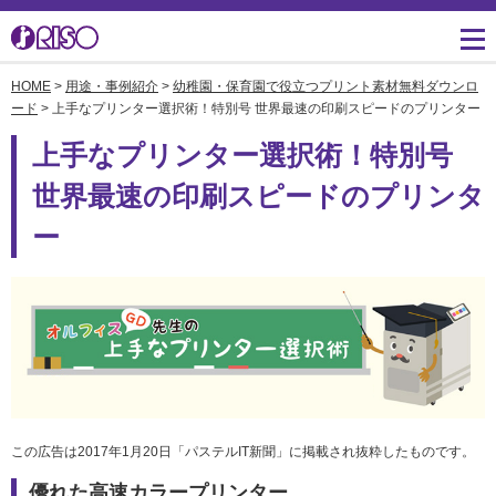
HOME
>
用途・事例紹介
>
幼稚園・保育園で役立つプリント素材無料ダウンロ
用途・事例紹介 トップ
サポート トップ
知る・学ぶTOP
企業情報TOP
ソリューション
かんたん会社案内
ごあいさつ
ード
> 上手なプリンター選択術！特別号 世界最速の印刷スピードのプリンター
よくあるご質問（FAQ）
上手なプリンター選択術！特別号
導入事例
広報誌『理想の詩』
会社概要
製品についてのお問い合
世界最速の印刷スピードのプリンタ
わせ一覧
お役立ち記事
理想科学のものづくり
マネジメント
ー
ダウンロード
素材ダウンロード
事業拠点一覧
数字でわかる理想科学
消耗品情報
あゆみ
閉じる
RISO ART
採用情報
閉じる
鹿島アントラーズ応援サ
株主・投資家情報
イト
この広告は2017年1月20日「パステルIT新聞」に掲載され抜粋したものです。
環境への取り組み
閉じる
優れた高速カラープリンター