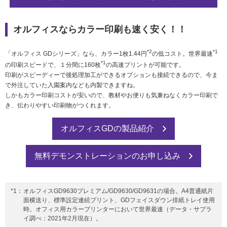
オルフィスならカラー印刷も速く安く！！
*2
*1
「オルフィス GDシリーズ」なら、カラー1枚1.44円
の低コスト。世界最速
*1
の印刷スピードで、１分間に160枚
の高速プリントが可能です。
印刷がスピーディーで後処理加工ができるオプションも接続できるので、今ま
で外注していた入園案内なども内製できますね。
しかもカラー印刷コストが安いので、教材やお便りも気兼ねなくカラー印刷で
き、伝わりやすい印刷物がつくれます。
オルフィスGDの製品紹介
無料デモンストレーションのお申し込み
*1：
オルフィスGD9630プレミアム/GD9630/GD9631の場合。A4普通紙片
面横送り、標準設定連続プリント、GDフェイスダウン排紙トレイ使用
時。オフィス用カラープリンターにおいて世界最速（データ・サプラ
イ調べ：2021年2月現在）。