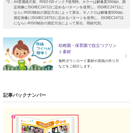
*2：
A4普通紙片面、RISO GDインク F使用時。カラーは解像度300dpi、測
定画像にISO/IEC24712に定めるパターンを使用し、ISO/IEC24711に
ならいRISO独自の測定方法によって算出。モノクロは解像度600dpi、
測定画像にISO/IEC19752に定めるパターンを使用し、ISO/IEC24711
にならいRISO独自の測定方法によって算出。用紙代別。
幼稚園・保育園で役立つプリン
ト素材
無料ダウンロード素材や原稿の作り方
などをご紹介します。
記事バックナンバー