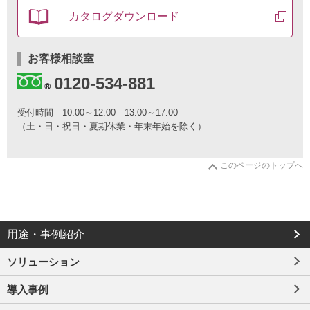
す
カタログ
ダウンロード
る
お
問
い
お客様相談室
合
0120-534-881
わ
せ
と
受付時間
10:00～12:00 13:00～17:00
カ
（土・日・祝日・夏期休業・年末年始を除く）
タ
ロ
グ
このページのトップへ
の
ご
請
求
は
こ
用途・事例紹介
ち
ら
ソリューション
か
ら
導入事例