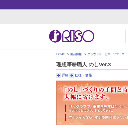
HOME
製品情報
クラウドサービス・ソフトウェ
用途・事例紹介 トップ
サポート トップ
知る・学ぶTOP
企業情報TOP
ソ
よ
か
ご
理想筆耕職人 のしVer.3
お
ダ
数
事
詳細
仕様・価格
株