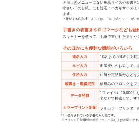
画面上のメニューにない用紙サイズや表書き
小さい「のし紙」にも対応：ハガキサイズよ
ます。
＊接続する印刷機によっては、「のし紙キット」がご
手書きの表書きやロゴマークなども登
スキャナーを使って、毛筆で書かれた文字や
そのほかにも便利な機能がいろいろ
連名入力
10名までの連名に対
ルビ入力
出産祝いのお返しで、
住所入力
住所や電話番号などを
横書き・縦横混在
横組みのブロックをプ
1ファイルに10,00
データ登録
名などで検索して、す
カラープリント対応
フルカラープリンター
*1：登録されている水引のみ可能です。
※プリント可能用紙の種類について詳しくはお問い合わ