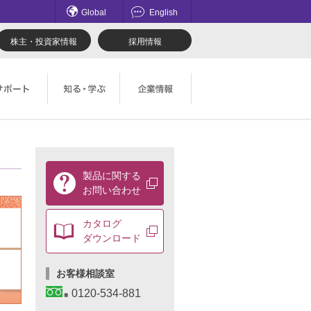
Global
English
株主・投資家情報
採用情報
てのお問い合わせ一覧
理想科学のものづくり
マネジメント
製
製品に関する
品
ロード
鹿島アントラーズ応援サイト
採用情報
に
お問い合わせ
関
社会とのかかわり
す
カタログ
る
ダウンロード
お
問
い
お客様相談室
合
わ
0120-534-881
せ