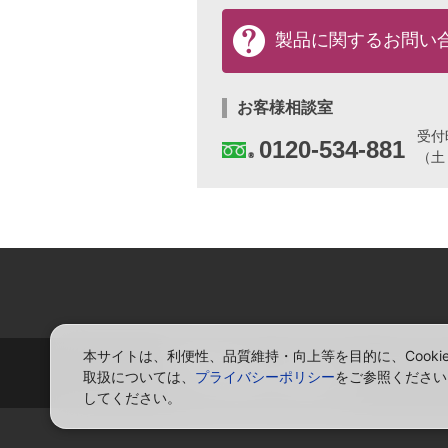
製
品
製品に関する
お問い
に
関
す
る
お客様相談室
お
受
問
0120-534-881
（土
い
合
わ
せ
と
カ
タ
ロ
グ
の
ご
本サイトは、利便性、品質維持・向上等を目的に、Cook
請
お問い合わせ
サイトマップ
プライバ
求
取扱については、
プライバシーポリシー
をご参照ください
ソーシャルメディアポリシー
は
してください。
こ
ち
ら