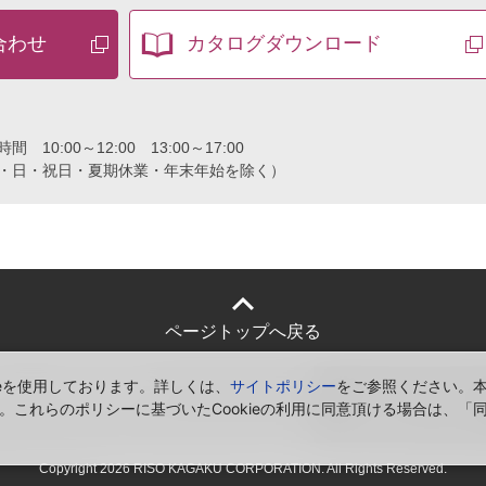
合わせ
カタログ
ダウンロード
付時間
10:00～12:00 13:00～17:00
・日・祝日・夏期休業・年末年始を除く）
ページトップへ戻る
ieを使用しております。詳しくは、
サイトポリシー
をご参照ください。
シー
サイトポリシー
ソーシャルメディア
。これらのポリシーに基づいたCookieの利用に同意頂ける場合は、「
公式アカウント一覧
Copyright
2026 RISO KAGAKU CORPORATION. All Rights Reserved.