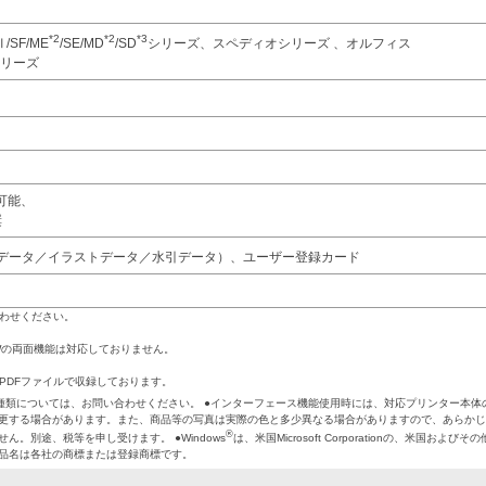
*2
*2
*3
Ⅱ/SF/ME
/SE/MD
/SD
シリーズ、スペディオシリーズ 、オルフィス
Xシリーズ
示可能、
奨
データ／イラストデータ／水引データ）、ユーザー登録カード
わせください。
6650Wの両面機能は対応しておりません。
にPDFファイルで収録しております。
種類については、お問い合わせください。 ●インターフェース機能使用時には、対応プリンター本体
変更する場合があります。また、商品等の写真は実際の色と多少異なる場合がありますので、あらか
®
ん。別途、税等を申し受けます。 ●Windows
は、米国Microsoft Corporationの、米国およびそ
商品名は各社の商標または登録商標です。