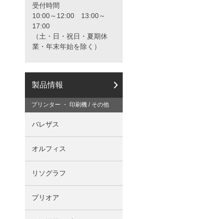
と
受付時間
カ
10:00～12:00 13:00～
タ
17:00
ロ
（土・日・祝日・夏期休
グ
の
業・年末年始を除く）
ご
請
求
は
製品情報
こ
ち
プリンター ・ 印刷機 / その他
ら
か
バレザス
ら
オルフィス
リソグラフ
プリオア