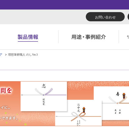
お問い合わせ
ア
理想筆耕職人 のしVer.3
リューション
くあるご質問（FAQ）
んたん会社案内
あいさつ
広報誌『理想の詩』
会社概要
導入事例
製品につい
役立ち記事
ウンロード
字でわかる理想科学
業拠点一覧
RISO ART
あゆみ
素材ダウン
消耗品情報
主・投資家情報
環境への取り組み
閉じる
閉じる
閉じる
閉じる