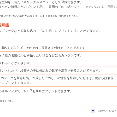
定型句を、新たにオリジナルメニューとして登録できます。
り小さい短冊などのプリント用に、専用の「のし紙キット」
をご用意し
（オプション）
使用いただけない場合があります。詳しくはお問い合わせください。
録可能
ロゴマークなどを取り込み、「のし紙」にプリントすることができます。
応。5名までならば、それぞれに肩書きを付けることもできます。
お子様の名前にルビを振りたい場合などにもカンタンです。
入れることができます。
リントしたり、縦書きの中に横組みの数字を混在させることができます。
0件ものデータを登録可能。作成した「のし」の情報を登録しておけば、次からは名前
ぐにプリントできます。
*1
のオルフィスで、水引
も同時にプリントできます。
せください。