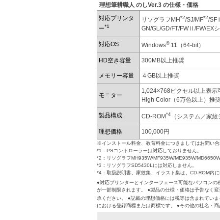
理想筆耕職人 のしVer.3 の仕様・価格
対応プリンタ
*2
*2
リソグラフMH
/SJ/MF
/SF
*1
ー
GN/GL/GD/FT/FWⅡ/FW/E
®
対応OS
Windows
11（64-bit）
HD空き容量
300MB以上推奨
メモリー容量
４GB以上推奨
1,024×768ピクセル以上表
モニター
High Color（6万色以上）推
*4
製品構成
CD-ROM
（システム／家紋
理想価格
100,000円
※インストール料金、教育料金につきましてはお問い合
*1：PSコントローラーは対応しておりません。
*2：リソグラフMH935W/MF935W/ME935W/MD
*3：リソグラフSD5430Lには対応しません。
*4：取扱説明書、家紋集、イラスト集は、CD-ROM内
●対応プリンターとインターフェース可能なパソコンの
が一部制限されます。 ●製品の仕様・価格は予告なく
承ください。 ●記載の理想価格には税等は含まれていませ
における登録商標または商標です。 ●その他の社名・