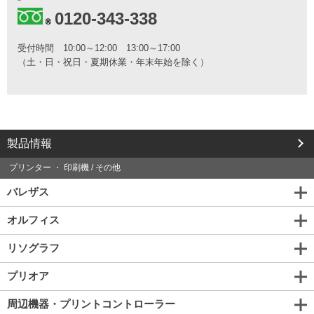
お
0120-343-338
問
い
受付時間
10:00～12:00 13:00～17:00
合
（土・日・祝日・夏期休業・年末年始を除く）
わ
せ
は
こ
ち
ら
か
製品情報
ら
プリンター ・ 印刷機 / その他
バレザス
オルフィス
リソグラフ
プリオア
周辺機器・プリントコントローラー