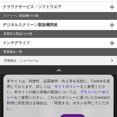
クラウドサービス・ソフトウエア
スクリーン製版機/その他
デジタルスクリーン製版機関連
産業向け製品/その他
インテグライド
事業拠点一覧
営業拠点・ショールーム
ページトップへ戻る
本サイトは、利便性、品質維持・向上等を目的に、Cookieを使
お問い合わせ
サイトマップ
プライバシー
サイトポリシー
用しております。詳しくは、
サイトポリシー
をご参照くださ
ソーシャルメディアポリシー
い。本サイトの個人情報の取扱については、
プライバシーポリ
Global
English
シー
をご参照ください。これらのポリシーに基づいたCookieの
利用に同意頂ける場合は、「同意する」ボタンを押してくださ
い。
ソーシャルメディア
公式アカウント一覧