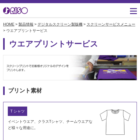
HOME
>
製品情報
>
デジタルスクリーン製版機
>
スクリーンサービスメニュー
用途・事例紹介 トップ
サポート トップ
知る・学ぶTOP
企業情報TOP
ソリューション
かんたん会社案内
ごあいさつ
> ウエアプリントサービス
よくあるご質問（FAQ）
ウエアプリントサービス
導入事例
広報誌『理想の詩』
会社概要
製品についてのお問い合
わせ一覧
お役立ち記事
理想科学のものづくり
マネジメント
ダウンロード
素材ダウンロード
事業拠点一覧
数字でわかる理想科学
消耗品情報
あゆみ
プリント素材
閉じる
RISO ART
採用情報
閉じる
鹿島アントラーズ応援サ
T シャツ
株主・投資家情報
イト
イベントウエア、クラスTシャツ、チームウエアな
ど様々な用途に。
環境への取り組み
閉じる