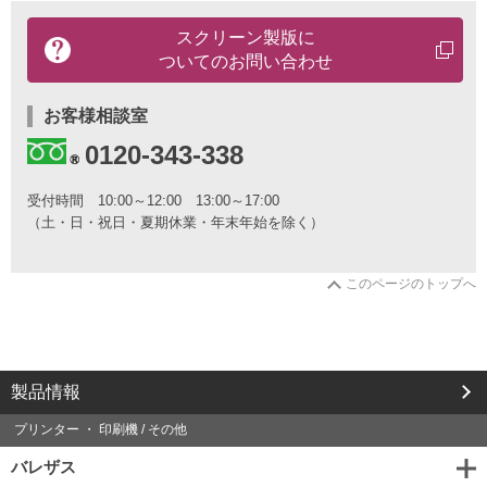
製
スクリーン
製版に
品
ついての
お問い合わせ
に
関
す
お客様相談室
る
お
0120-343-338
問
い
受付時間
10:00～12:00 13:00～17:00
合
（土・日・祝日・夏期休業・年末年始を除く）
わ
せ
は
こ
このページのトップへ
ち
ら
か
ら
製品情報
プリンター ・ 印刷機 / その他
バレザス