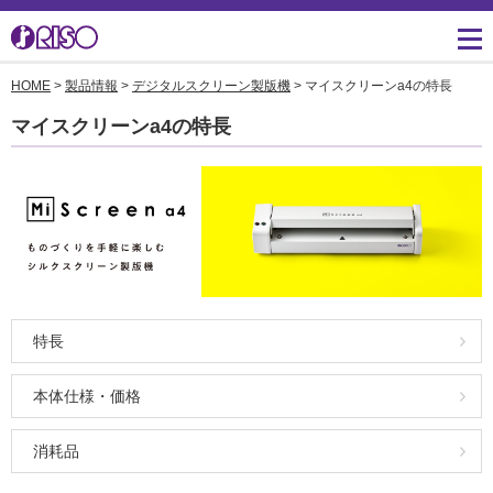
HOME
>
製品情報
>
デジタルスクリーン製版機
> マイスクリーンa4の特長
用途・事例紹介 トップ
サポート トップ
知る・学ぶTOP
企業情報TOP
ソリューション
かんたん会社案内
ごあいさつ
よくあるご質問（FAQ）
マイスクリーンa4の特長
導入事例
広報誌『理想の詩』
会社概要
製品についてのお問い合
わせ一覧
お役立ち記事
理想科学のものづくり
マネジメント
ダウンロード
素材ダウンロード
事業拠点一覧
数字でわかる理想科学
消耗品情報
あゆみ
閉じる
RISO ART
特長
採用情報
閉じる
鹿島アントラーズ応援サ
本体仕様・価格
株主・投資家情報
イト
消耗品
環境への取り組み
閉じる