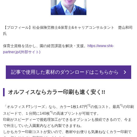
【プロフィール】社会保険労務士&保育士&キャリアコンサルタント 楚山和司
氏
保育士資格を活かし、園の経営課題を解決・支援。
https://www.shk-
partner.jp/(外部サイト)
記事で使用した素材のダウンロードはこちらから
オルフィスならカラー印刷も速く安く!!
*2
*1
「オルフィス FTシリーズ」なら、カラー1枚1.47円
の低コスト。最高
の印刷
*1
スピードで、１分間に140枚
の高速プリントが可能です。
印刷がスピーディーで後処理加工ができるオプションも接続できるので、今ま
で外注していた入園案内なども内製できますね。
しかもカラー印刷コストが安いので、教材やお便りも気兼ねなくカラー印刷で