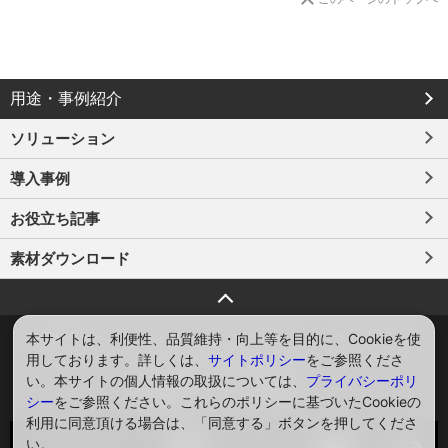
の
ご
請
求
は
こ
用途・事例紹介
ち
ら
ソリューション
か
ら
導入事例
お役立ち記事
素材ダウンロード
ページトップへ戻る
本サイトは、利便性、品質維持・向上等を目的に、Cookieを使
お問い合わせ
サイトマップ
プライバシー
サイトポリシー
用しております。詳しくは、
サイトポリシー
をご参照くださ
ソーシャルメディアポリシー
い。本サイトの個人情報の取扱については、
プライバシーポリ
Global
English
シー
をご参照ください。これらのポリシーに基づいたCookieの
利用に同意頂ける場合は、「同意する」ボタンを押してくださ
い。
ソーシャルメディア