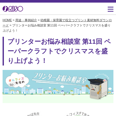
HOME
>
用途・事例紹介
>
幼稚園・保育園で役立つプリント素材無料ダウンロ
用途・事例紹介 トップ
サポート トップ
知る・学ぶTOP
企業情報TOP
ソリューション
かんたん会社案内
ごあいさつ
ード
> プリンターお悩み相談室 第11回 ペーパークラフトでクリスマスを盛り
よくあるご質問（FAQ）
上げよう！
導入事例
広報誌『理想の詩』
会社概要
プリンターお悩み相談室 第11回 ペ
製品についてのお問い合
わせ一覧
お役立ち記事
理想科学のものづくり
マネジメント
ーパークラフトでクリスマスを盛
ダウンロード
り上げよう！
素材ダウンロード
事業拠点一覧
数字でわかる理想科学
消耗品情報
あゆみ
閉じる
RISO ART
採用情報
閉じる
鹿島アントラーズ応援サ
株主・投資家情報
イト
環境への取り組み
閉じる