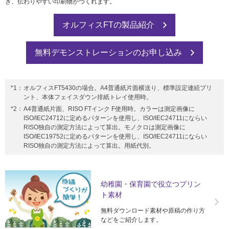
き、伝わりやすい印刷物がつくれます。
オルフィスFTの製品紹介
無料デモンストレーションのお申し込み
*1：
オルフィスFT5430の場合。A4普通紙片面横送り、標準設定連続プリ
ント、本体フェイスダウン排紙トレイ使用時。
*2：
A4普通紙片面、RISO FTインク F使用時。カラーは測定画像に
ISO/IEC24712に定めるパターンを使用し、ISO/IEC24711にならい
RISO独自の測定方法によって算出。モノクロは測定画像に
ISO/IEC19752に定めるパターンを使用し、ISO/IEC24711にならい
RISO独自の測定方法によって算出。用紙代別。
幼稚園・保育園で役立つプリン
ト素材
無料ダウンロード素材や原稿の作り方
などをご紹介します。