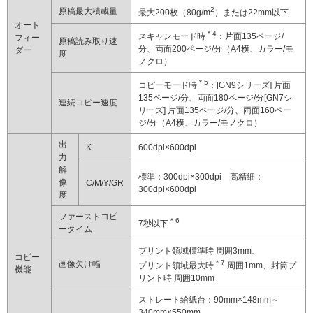
2
原稿最大積載量
最大200枚（80g/m
）または22mm以下
オート
＊4
スキャンモード時
：片面135ページ/
フィー
原稿読み取り速
分、両面200ページ/分（A4横、カラー/モ
ダー
度
ノクロ）
＊5
コピーモード時
：[GN9シリーズ] 片面
135ページ/分、両面180ページ/分[GN7シ
連続コピー速度
リーズ] 片面135ページ/分、両面160ペー
ジ/分（A4横、カラー/モノクロ）
出
K
600dpi×600dpi
力
解
標準：300dpi×300dpi 高精細：
像
C/M/Y/GR
300dpi×600dpi
度
ファーストコピ
＊6
7秒以下
ータイム
プリント領域標準時 周囲3mm、
コピー
＊7
画像欠け幅
プリント領域最大時
周囲1mm、封筒プ
機能
リント時 周囲10mm
ストレート給紙台：90mm×148mm～
340mm×550mm