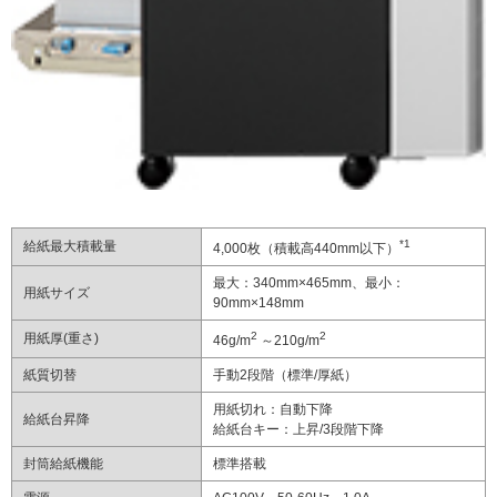
*1
給紙最大積載量
4,000枚（積載高440mm以下）
最大：340mm×465mm、最小：
用紙サイズ
90mm×148mm
2
2
用紙厚(重さ)
46g/m
～210g/m
紙質切替
手動2段階（標準/厚紙）
用紙切れ：自動下降
給紙台昇降
給紙台キー：上昇/3段階下降
封筒給紙機能
標準搭載