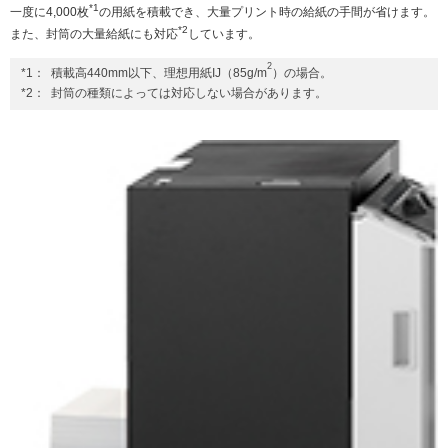
*1
一度に4,000枚
の用紙を積載でき、大量プリント時の給紙の手間が省けます。
*2
また、封筒の大量給紙にも対応
しています。
2
*1：
積載高440mm以下、理想用紙IJ（85g/m
）の場合。
*2：
封筒の種類によっては対応しない場合があります。