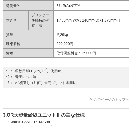
*2
*3
稼働音
66dB(A)以下
プリンター
大きさ
接続時の占
1,480mm(W)×1,240mm(D)×1,175mm(H)
有寸法
質量
約29kg
理想価格
300,000円
備考
取付調整料金：15,000円
2
*1：
理想用紙IJ（85g/m
）使用時。
*2：
音圧レベル時。
*3：
A4横送り（片面）最高プリント速度時。
このページのトップへ
3.OR大容量給紙ユニットⅢの主な仕様
GN9830/GN9831/GN7630