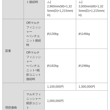
ト接続時
ム]
ム]
2,960mm(W)×1,32
3,000mm(W)×1,32
5mm(D)×1,215mm(
5mm(D)×1,215mm(
H)
H)
ORマルチ
フィニッシ
ャー
約130kg
約146kg
+パンチユ
ニット接続
時
質量
ORマルチ
フィニッシ
ャー
+パンチユ
約182kg
約198kg
ニット+紙
折ユニット
接続時
1,100,000円
1,300,000円
マルチフィ
ニッシャー
1,000,000円
紙折ユニッ
理想価格
ト