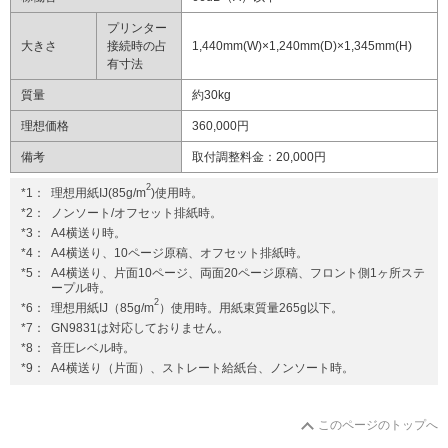
プリンター
大きさ
接続時の占
1,440mm(W)×1,240mm(D)×1,345mm(H)
有寸法
質量
約30kg
理想価格
360,000円
備考
取付調整料金：20,000円
2
*1：
理想用紙IJ(85g/m
)使用時。
*2：
ノンソート/オフセット排紙時。
*3：
A4横送り時。
*4：
A4横送り、10ページ原稿、オフセット排紙時。
*5：
A4横送り、片面10ページ、両面20ページ原稿、フロント側1ヶ所ステ
ープル時。
2
*6：
理想用紙IJ（85g/m
）使用時。用紙束質量265g以下。
*7：
GN9831は対応しておりません。
*8：
音圧レベル時。
*9：
A4横送り（片面）、ストレート給紙台、ノンソート時。
このページのトップへ