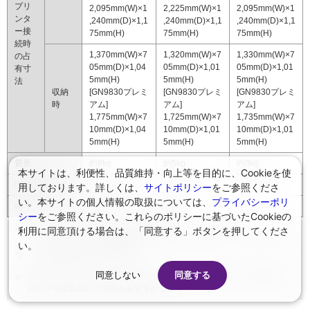
プリ
2,095mm(W)×1
2,225mm(W)×1
2,095mm(W)×1
ンタ
,240mm(D)×1,1
,240mm(D)×1,1
,240mm(D)×1,1
ー接
75mm(H)
75mm(H)
75mm(H)
続時
1,370mm(W)×7
1,320mm(W)×7
1,330mm(W)×7
の占
05mm(D)×1,04
05mm(D)×1,01
05mm(D)×1,01
有寸
5mm(H)
5mm(H)
5mm(H)
法
収納
[GN9830プレミ
[GN9830プレミ
[GN9830プレミ
時
アム]
アム]
アム]
1,775mm(W)×7
1,725mm(W)×7
1,735mm(W)×7
10mm(D)×1,04
10mm(D)×1,01
10mm(D)×1,01
5mm(H)
5mm(H)
5mm(H)
質量
約8kg
約5kg
約3kg
本サイトは、利便性、品質維持・向上等を目的に、Cookieを使
理想価格
100,000円
35,000円
30,000円
用しております。詳しくは、
サイトポリシー
をご参照くださ
い。本サイトの個人情報の取扱については、
プライバシーポリ
備考
取付調整料金：10,000円
シー
をご参照ください。これらのポリシーに基づいたCookieの
利用に同意頂ける場合は、「同意する」ボタンを押してくださ
*1：
320mm×432mmを超える用紙の使用時は、排紙フェンスおよびスト
ッパーをたたんでご使用ください。
い。
2
*2：
理想用紙IJ(85g/m
)使用時。
同意しない
同意する
※
封筒やハガキのプリントにはRISOオートフェンス排紙台、RP排紙台
(W)、FU排紙台のご使用をおすすめします。