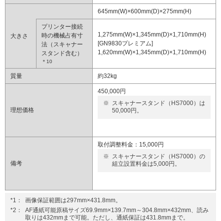
645mm(W)×600mm(D)×275mm(H)
プリンター接続
1,275mm(W)×1,345mm(D)×1,710mm(H)
時の機械占有寸
大きさ
[GN9830プレミアム]
法（スキャナー
1,620mm(W)×1,345mm(D)×1,710mm(H)
スタンド含む）
＊10
質量
約32kg
450,000円
※
スキャナースタンド（HS7000）は
理想価格
50,000円。
取付調整料金：15,000円
※
スキャナースタンド（HS7000）の
備考
組立設置料金は5,000円。
*1：
画像保証範囲は297mm×431.8mm。
*2：
AF通紙可能原稿サイズ69.9mm×139.7mm～304.8mm×432mm、読み
取りは432mmまで可能。ただし、通紙保証は431.8mmまで。