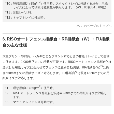
2
*10：
理想用紙IJ（85g/m
）使用時。スタックトレイに排紙する場合、用紙
サイズによって積載可能枚数が異なります。（A3：80枚/B4：60枚）
*11：
音圧レベル時。
*12：
トップトレイに排出時。
このページのトップへ
6. RISOオートフェンス排紙台・RP排紙台（W）・FU排紙
台の主な仕様
大量プリントや封筒、ハガキなどをプリントするときの排紙トレイとして便利
*1
*2
に使えます。1,000枚
までの積載が可能です。RISOオートフェンス排紙台
は
*3
選択した用紙サイズに合わせてフェンス位置を自動調整。RP排紙台(W)
は長
*3
さ550mmまでの用紙サイズに対応します。FU排紙台
は長さ432mmまでの用
紙サイズに対応します。
2
*1：
理想用紙IJ（85g/m
）使用時。
*2：
RISOオートフェンス排紙台は長さ432mmまでの用紙サイズに対応し
ます。
*3：
マニュアルフェンス可動です。