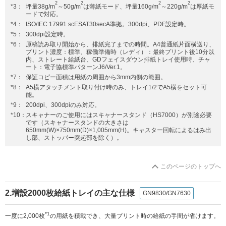
2
2
2
2
*3：
坪量38g/m
～50g/m
は薄紙モード、坪量160g/m
～220g/m
は厚紙モ
ードで対応。
*4：
ISO/IEC 17991 scESAT30secA準拠。300dpi、PDF設定時。
*5：
300dpi設定時。
*6：
原稿読み取り開始から、排紙完了までの時間。A4普通紙片面横送り、
プリント濃度：標準、稼働準備時（レディ）：最終プリント後10分以
内、ストレート給紙台、GDフェイスダウン排紙トレイ使用時、チャ
ート：電子協標準パターンJ6/Ver.1。
*7：
保証コピー面積は用紙の周囲から3mm内側の範囲。
*8：
A5横アタッチメント取り付け時のみ、トレイ1/2でA5横をセット可
能。
*9：
200dpi、300dpiのみ対応。
*10：
スキャナーのご使用にはスキャナースタンド（HS7000）が別途必要
です（スキャナースタンドの大きさは
650mm(W)×750mm(D)×1,005mm(H)。キャスター回転によるはみ出
し部、ストッパー突起部を除く）。
このページのトップへ
2.増設2000枚給紙トレイの主な仕様
GN9830/GN7630
*1
一度に2,000枚
の用紙を積載でき、大量プリント時の給紙の手間が省けます。