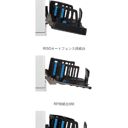
RISOオートフェンス排紙台
RP排紙台(W)