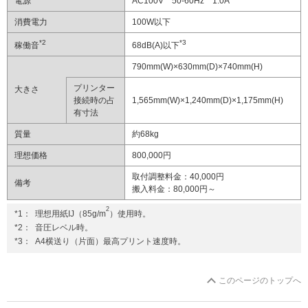
電源
AC100V 50-60Hz 1.0A
消費電力
100W以下
*2
*3
稼働音
68dB(A)以下
790mm(W)×630mm(D)×740mm(H)
プリンター
大きさ
接続時の占
1,565mm(W)×1,240mm(D)×1,175mm(H)
有寸法
質量
約68kg
理想価格
800,000円
取付調整料金：40,000円
備考
搬入料金：80,000円～
2
*1：
理想用紙IJ（85g/m
）使用時。
*2：
音圧レベル時。
*3：
A4横送り（片面）最高プリント速度時。
このページのトップへ