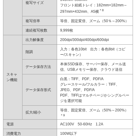
複写サイズ
フロント給紙トレイ：182mm×182mm～
＊8
297mm×432mm、A5横
複写倍率
等倍、固定変倍、ズーム（50％～200%）
連続複写枚数
9,999枚
出力解像度
200dpi/300dpi/400dpi/600dpi
入力：各色10bit 出力：各色8bit（コピ
階調
ー/スキャン）
本体SSD保存、サーバー保存、メール送
データ保存方法
信、USBメモリー保存、クラウド送信
スキャ
白黒：TIFF、PDF、PDF/A
ン機能
グレースケール/フルカラー：TIFF、
データ保存形式
JPEG、PDF、PDF/A
PDF、TIFFはマルチページかシングルペー
ジを選択可能
等倍、固定変倍、ズーム（50%～200%）
拡大/縮小
＊9
電源
AC100V 50-60Hz 1.2A
消費電力
100W以下