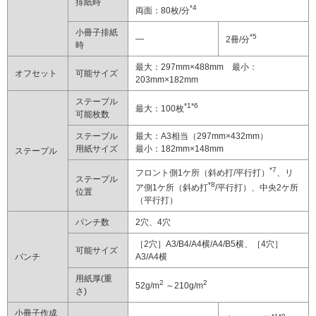
排紙時
*4
両面：80枚/分
小冊子排紙
*5
―
2冊/分
時
最大：297mm×488mm 最小：
オフセット
可能サイズ
203mm×182mm
ステープル
*1*6
最大：100枚
可能枚数
ステープル
最大：A3相当（297mm×432mm）
用紙サイズ
最小：182mm×148mm
ステープル
*7
フロント側1ケ所（斜め打/平行打）
、リ
ステープル
*8
ア側1ケ所（斜め打
/平行打）、中央2ケ所
位置
（平行打）
パンチ数
2穴、4穴
［2穴］A3/B4/A4横/A4/B5横、［4穴］
可能サイズ
パンチ
A3/A4横
用紙厚(重
2
2
52g/m
～210g/m
さ)
小冊子作成