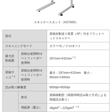
スキャナースタンド（HS7000）
原稿自動送り装置（AF）付きフラットベ
形式
ッドスキャナー
スキャニングモード
カラー/モノクロ/オート
原稿台使用時/オ
最大読
＊1
ートフィーダー
297mm×432mm
取範囲
使用時
原稿台使用時/オ
原稿サ
最大：297mm×432mm 最小：
ートフィーダー
＊2
90mm×148mm
イズ
使用時
読み取り解像度
600dpi×600dpi
原稿移動型（両面同時読み取り方式による
形式
両面読み取り）
2
2
＊3
用紙厚（重さ）
38g/m
～220g/m