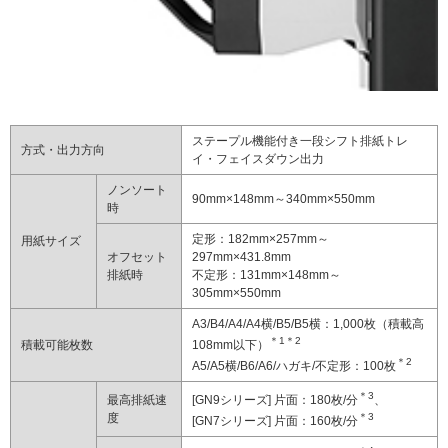
ステープル機能付き一段シフト排紙トレ
方式・出力方向
イ・フェイスダウン出力
ノンソート
90mm×148mm～340mm×550mm
時
定形：182mm×257mm～
用紙サイズ
オフセット
297mm×431.8mm
排紙時
不定形：131mm×148mm～
305mm×550mm
A3/B4/A4/A4横/B5/B5横：1,000枚（積載高
＊1
＊2
積載可能枚数
108mm以下）
＊2
A5/A5横/B6/A6/ハガキ/不定形：100枚
＊3
最高排紙速
[GN9シリーズ] 片面：180枚/分
、
度
＊3
[GN7シリーズ] 片面：160枚/分