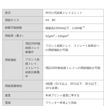
形式
外付け式給紙トレイユニット
用紙サイズ
A4、B5
*1
積載可能枚数
積載高220mm以下、2,000枚
2
2
用紙厚（重さ）
52g/m
～104g/m
増設2000枚
フロント給紙トレイ、ストレート給紙台へ
給紙トレイ
の用紙補給が可能
稼働中
フロント給
用紙補給
紙トレイ、
ストレート
増設2000枚給紙トレイへの用紙補給が可能
給紙台稼働
中
4段階（51％以上、50％以下、30％以下、
用紙残量検知
10％未満）
速度
本体プリント速度に準ずる
電源
プリンター本体より供給