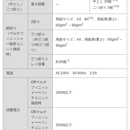
*1*9
中とじ 20枚
、
（中とじ／
最大枚数
―
*1*9
二つ折り 5枚
二つ折り）
*10
用紙サイズ：A3、B4
、用紙厚(重さ)：
Z折り
2
2
60g/m
～90g/m
紙折り
（マルチフ
三つ折り
ィニッシャ
2
（外三つ折
用紙サイズ：A4、用紙厚(重さ)：60g/m
～
ー紙折ユニ
り/内三つ折
2
90g/m
ット接続
り）
時）
三つ折りト
*1
約30枚
レイ容量
電源
AC100V 50-60Hz 3.5A
ORマルチ
フィニッシ
ャー+パン
280W以下
チユニット
接続時
消費電力
ORマルチ
フィニッシ
ャー+パン
350W以下
チユニット