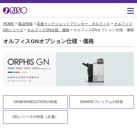
HOME
>
製品情報
>
高速インクジェットプリンター オルフィス
>
オルフィス
用途・事例紹介 トップ
サポート トップ
知る・学ぶTOP
企業情報TOP
ソリューション
かんたん会社案内
ごあいさつ
GNシリーズ
>
オルフィスGN仕様・価格
> オルフィスGNオプション仕様・価格
よくあるご質問（FAQ）
オルフィスGNオプション仕様・価格
導入事例
広報誌『理想の詩』
会社概要
製品についてのお問い合
わせ一覧
お役立ち記事
理想科学のものづくり
マネジメント
ダウンロード
素材ダウンロード
事業拠点一覧
数字でわかる理想科学
消耗品情報
あゆみ
閉じる
RISO ART
採用情報
閉じる
GN9830/9831/7630の特長
GN9830プレミアムの特長
鹿島アントラーズ応援サ
株主・投資家情報
イト
GNシリーズの特長（共通）
環境への取り組み
閉じる