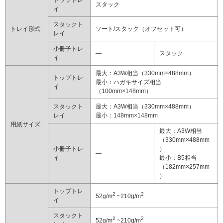
スタック
イ
スタックト
トレイ形式
ソート/スタック（オフセット可）
レイ
小冊子トレ
―
スタック
イ
最大：A3W相当（330mm×488mm）
トップトレ
最小：ハガキサイズ相当
イ
（100mm×148mm）
スタックト
最大：A3W相当（330mm×488mm）
レイ
最小：148mm×148mm
用紙サイズ
最大：A3W相当
（330mm×488mm
小冊子トレ
）
―
イ
最小：B5相当
（182mm×257mm
）
トップトレ
2
2
52g/m
~210g/m
イ
スタックト
2
2
52g/m
~210g/m