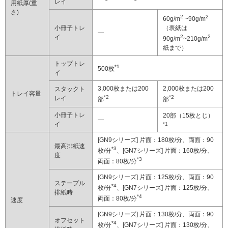
レイ
用紙厚(重
さ)
2
2
60g/m
~90g/m
小冊子トレ
（表紙は
―
イ
2
2
90g/m
~210g/m
紙まで）
トップトレ
*1
500枚
イ
3,000枚または200
2,000枚または200
スタックト
トレイ容量
*2
*2
レイ
部
部
小冊子トレ
20部（15枚とじ）
―
イ
*1
[GN9シリーズ] 片面：180枚/分、両面：90
最高排紙速
*3
枚/分
、[GN7シリーズ] 片面：160枚/分、
度
*3
両面：80枚/分
[GN9シリーズ] 片面：125枚/分、両面：90
ステープル
*4
枚/分
、[GN7シリーズ] 片面：125枚/分、
排紙時
*4
両面：80枚/分
速度
[GN9シリーズ] 片面：130枚/分、両面：90
オフセット
*4
枚/分
、[GN7シリーズ] 片面：130枚/分、