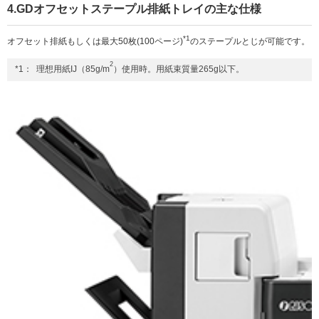
4.GDオフセットステープル排紙トレイの主な仕様
*1
オフセット排紙もしくは最大50枚(100ページ)
のステープルとじが可能です。
2
*1：
理想用紙IJ（85g/m
）使用時。用紙束質量265g以下。