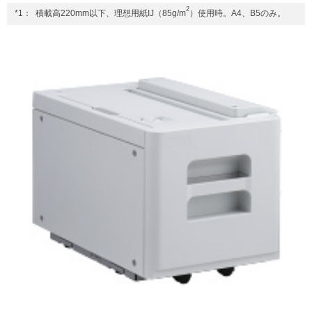
2
*1：
積載高220mm以下、理想用紙IJ（85g/m
）使用時。A4、B5のみ。