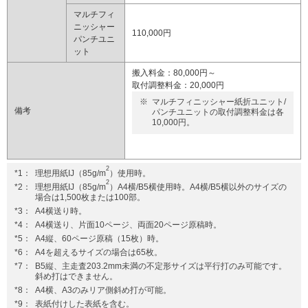
マルチフィ
ニッシャー
110,000円
パンチユニ
ット
搬入料金：80,000円～
取付調整料金：20,000円
※
マルチフィニッシャー紙折ユニット/
備考
パンチユニットの取付調整料金は各
10,000円。
2
*1：
理想用紙IJ（85g/m
）使用時。
2
*2：
理想用紙IJ（85g/m
）A4横/B5横使用時。A4横/B5横以外のサイズの
場合は1,500枚または100部。
*3：
A4横送り時。
*4：
A4横送り、片面10ページ、両面20ページ原稿時。
*5：
A4縦、60ページ原稿（15枚）時。
*6：
A4を超えるサイズの場合は65枚。
*7：
B5縦、主走査203.2mm未満の不定形サイズは平行打のみ可能です。
斜め打はできません。
*8：
A4横、A3のみリア側斜め打が可能。
*9：
表紙付けした表紙を含む。