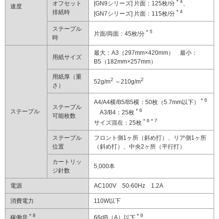
＊4
オフセット
[GN9シリーズ] 片面：125枚/分
、
速度
排紙時
＊4
[GN7シリーズ] 片面：115枚/分
ステープル
＊5
片面/両面：45枚/分
時
最大：A3（297mm×420mm） 最小：
用紙サイズ
B5（182mm×257mm）
用紙厚（重
2
2
52g/m
～210g/m
さ）
＊6
A4/A4横/B5/B5横：50枚（5.7mm以下）
ステープル
＊6
ステープル
A3/B4：25枚
可能枚数
＊6
＊7
サイズ混在：25枚
ステープル
フロント側1ヶ所（斜め打）、リア側1ヶ所
位置
（斜め打）、中央2ヶ所（平行打）
カートリッ
5,000本
ジ針数
電源
AC100V 50-60Hz 1.2A
消費電力
110W以下
＊8
＊9
稼働音
66dB（A）以下