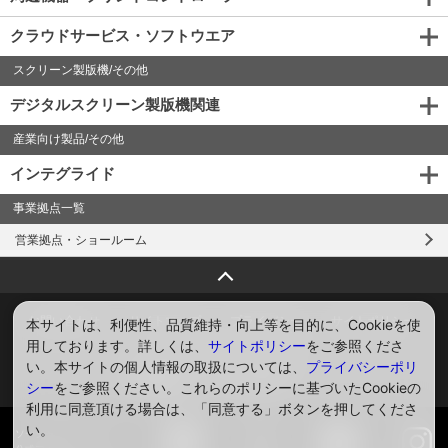
クラウドサービス・ソフトウエア
スクリーン製版機/その他
デジタルスクリーン製版機関連
産業向け製品/その他
インテグライド
事業拠点一覧
営業拠点・ショールーム
ページトップへ戻る
お問い合わせ
サイトマップ
プライバシー
サイトポリシー
本サイトは、利便性、品質維持・向上等を目的に、Cookieを使
用しております。詳しくは、
サイトポリシー
をご参照くださ
ソーシャルメディアポリシー
い。本サイトの個人情報の取扱については、
プライバシーポリ
Global
English
シー
をご参照ください。これらのポリシーに基づいたCookieの
利用に同意頂ける場合は、「同意する」ボタンを押してくださ
い。
ソーシャルメディア