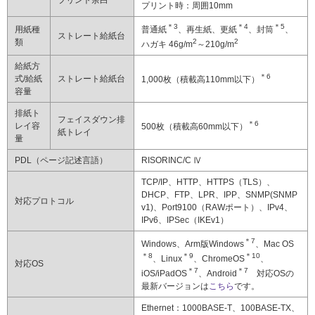
プリント余白
プリント時：周囲10mm
＊3
＊4
＊5
用紙種
普通紙
、再生紙、更紙
、封筒
、
ストレート給紙台
類
2
2
ハガキ 46g/m
～210g/m
給紙方
＊6
式/給紙
ストレート給紙台
1,000枚（積載高110mm以下）
容量
排紙ト
フェイスダウン排
＊6
レイ容
500枚（積載高60mm以下）
紙トレイ
量
PDL（ページ記述言語）
RISORINC/C Ⅳ
TCP/IP、HTTP、HTTPS（TLS）、
DHCP、FTP、LPR、IPP、SNMP(SNMP
対応プロトコル
v1)、Port9100（RAWポート）、IPv4、
IPv6、IPSec（IKEv1）
＊7
Windows、Arm版Windows
、Mac OS
＊8
＊9
＊10
、Linux
、ChromeOS
、
対応OS
＊7
＊7
iOS/iPadOS
、Android
対応OSの
最新バージョンは
こちら
です。
Ethernet：1000BASE-T、100BASE-TX、