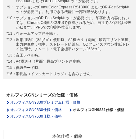
FS3000CまたはOR-PostScriptキットが必要です。
*9：
オプションのComuColor Express RS1300C またはOR-PostScriptキ
ットが必要です。利用できる機能に一部制限があります。
*10：
オプションのOR-PostScriptキットが必要です。印字出力内容におい
ては、ChromeOS側のCUPSで作成されるため、当社での保証は出来
かねます。IPPSでの印刷を推奨します。
*11：
ウォームアップ時を除く。
2
*12：
理想用紙IJ（85g/m
）使用時、A4横送り（両面）最高プリント速度、
出力解像度：標準、ストレート給紙台、GDフェイスダウン排紙トレ
イ使用時、チャート：電子協標準パターンJ6/Ver.1。
*13：
音圧レベル時。
*14：
A4横送り（片面）最高プリント速度時。
*15：
低速モード時。
*16：
消耗品（インクカートリッジ）を含みません。
オルフィスGNシリーズの仕様・価格
オルフィスGN9830プレミアム仕様・価格
オルフィスGN9830仕様・価格
オルフィスGN9831仕様・価格
オルフィスGN7630仕様・価格
本体仕様・価格