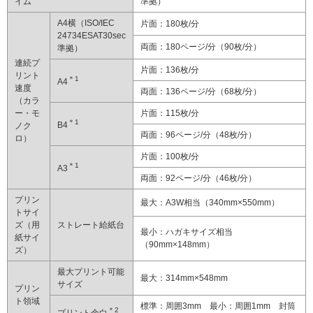
イム
準拠）
A4横（ISO/IEC
片面：180枚/分
24734ESAT30sec
両面：180ページ/分（90枚/分）
準拠）
連続プ
片面：136枚/分
リント
＊1
A4
速度
両面：136ページ/分（68枚/分）
（カラ
ー・モ
片面：115枚/分
＊1
B4
ノク
両面：96ページ/分（48枚/分）
ロ）
片面：100枚/分
＊1
A3
両面：92ページ/分（46枚/分）
プリン
最大：A3W相当（340mm×550mm）
トサイ
ズ（用
ストレート給紙台
最小：ハガキサイズ相当
紙サイ
（90mm×148mm）
ズ）
最大プリント可能
最大：314mm×548mm
サイズ
プリン
ト領域
標準：周囲3mm 最小：周囲1mm 封筒
＊2