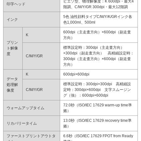
ピエゾ型、物理解像度：K 600dpi・最大4
印字ヘッド
階調、C/M/Y/GR 300dpi・最大12階調
5色 油性顔料タイプC/M/Y/K/GRインク各
インク
色1,000ml、500ml
600dpi（主走査方向）×600dpi（副走査
K
方向）
プリン
標準設定時：300dpi（主走査方向）
ト解像
×300dpi（副走査方向） 高精細設定時：
度
C/M/Y/GR
300dpi（主走査方向）×600dpi（副走査
方向）
K
600dpi×600dpi
データ
標準設定時：300dpi×300dpi 高精細設
処理解
C/M/Y/GR
定時：300dpi×600dpi 文字スムージン
像度
グ（強）：600dpi×600dpi
72.0秒（ISO/IEC 17629 warm-up time準
ウォームアップタイム
拠）
13.0秒（ISO/IEC 17629 recovery time準
リカバリータイム
拠）
ファーストプリントアウトタ
6.6秒（ISO/IEC 17629 FPOT from Ready