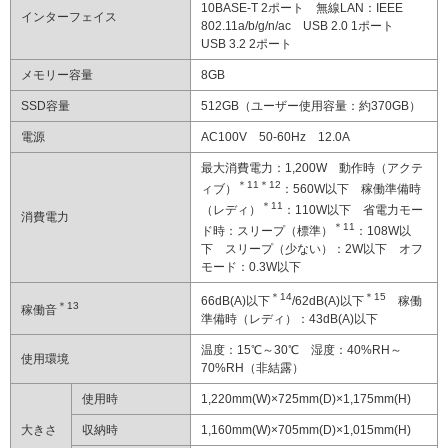
10BASE-T 2ポート 無線LAN：IEEE
インターフェイス
802.11a/b/g/n/ac USB 2.0 1ポート
USB 3.2 2ポート
メモリー容量
8GB
SSD容量
512GB（ユーザー使用容量：約370GB）
電源
AC100V 50-60Hz 12.0A
最大消費電力：1,200W 動作時（アクテ
＊11
＊12
ィブ）
：560W以下 稼働準備時
＊11
（レディ）
：110W以下 省電力モー
消費電力
＊11
ド時：スリープ（標準）
：108W以
下 スリープ（少ない）：2W以下 オフ
モード：0.3W以下
＊14
＊15
66dB(A)以下
/62dB(A)以下
稼働
＊13
稼働音
準備時（レディ）：43dB(A)以下
温度：15℃～30℃ 湿度：40%RH～
使用環境
70%RH（非結露）
使用時
1,220mm(W)×725mm(D)×1,175mm(H)
大きさ
収納時
1,160mm(W)×705mm(D)×1,015mm(H)