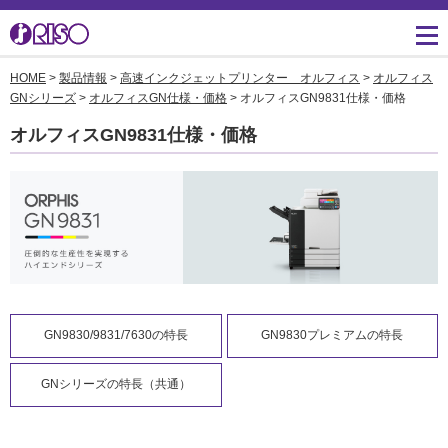
HOME
>
製品情報
>
高速インクジェットプリンター オルフィス
>
オルフィス
用途・事例紹介 トップ
サポート トップ
知る・学ぶTOP
企業情報TOP
ソリューション
かんたん会社案内
ごあいさつ
GNシリーズ
>
オルフィスGN仕様・価格
> オルフィスGN9831仕様・価格
よくあるご質問（FAQ）
オルフィスGN9831仕様・価格
導入事例
広報誌『理想の詩』
会社概要
製品についてのお問い合
わせ一覧
お役立ち記事
理想科学のものづくり
マネジメント
ダウンロード
素材ダウンロード
事業拠点一覧
数字でわかる理想科学
消耗品情報
あゆみ
閉じる
RISO ART
採用情報
閉じる
GN9830/9831/7630の特長
GN9830プレミアムの特長
鹿島アントラーズ応援サ
株主・投資家情報
イト
GNシリーズの特長（共通）
環境への取り組み
閉じる