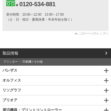
0120-534-881
わ
せ
と
受付時間
10:00～12:00 13:00～17:00
カ
（土・日・祝日・夏期休業・年末年始を除く）
タ
ロ
グ
このページのトップへ
の
ご
請
求
は
製品情報
こ
ち
プリンター ・ 印刷機 / その他
ら
バレザス
か
ら
オルフィス
リソグラフ
プリオア
周辺機器・プリントコントローラー