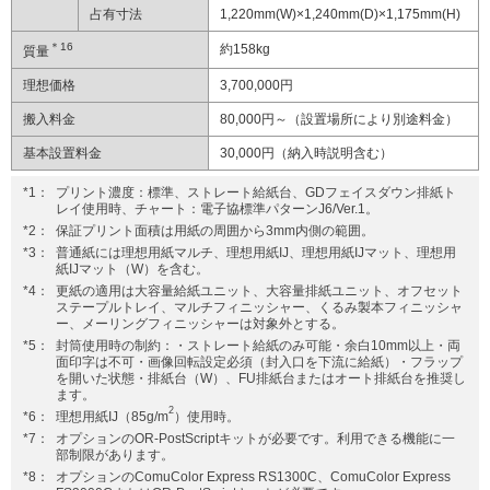
占有寸法
1,220mm(W)×1,240mm(D)×1,175mm(H)
＊16
約158kg
質量
理想価格
3,700,000円
搬入料金
80,000円～（設置場所により別途料金）
基本設置料金
30,000円（納入時説明含む）
*1：
プリント濃度：標準、ストレート給紙台、GDフェイスダウン排紙ト
レイ使用時、チャート：電子協標準パターンJ6/Ver.1。
*2：
保証プリント面積は用紙の周囲から3mm内側の範囲。
*3：
普通紙には理想用紙マルチ、理想用紙IJ、理想用紙IJマット、理想用
紙IJマット（W）を含む。
*4：
更紙の適用は大容量給紙ユニット、大容量排紙ユニット、オフセット
ステープルトレイ、マルチフィニッシャー、くるみ製本フィニッシャ
ー、メーリングフィニッシャーは対象外とする。
*5：
封筒使用時の制約：・ストレート給紙のみ可能・余白10mm以上・両
面印字は不可・画像回転設定必須（封入口を下流に給紙）・フラップ
を開いた状態・排紙台（W）、FU排紙台またはオート排紙台を推奨し
ます。
2
*6：
理想用紙IJ（85g/m
）使用時。
*7：
オプションのOR-PostScriptキットが必要です。利用できる機能に一
部制限があります。
*8：
オプションのComuColor Express RS1300C、ComuColor Express