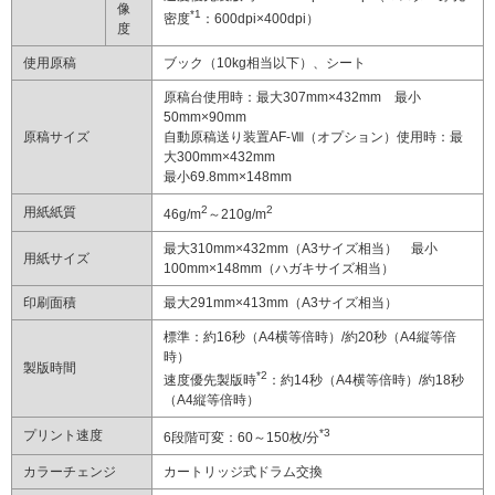
像
*1
密度
：600dpi×400dpi）
度
使用原稿
ブック（10kg相当以下）、シート
原稿台使用時：最大307mm×432mm 最小
50mm×90mm
原稿サイズ
自動原稿送り装置AF-Ⅷ（オプション）使用時：最
大300mm×432mm
最小69.8mm×148mm
2
2
用紙紙質
46g/m
～210g/m
最大310mm×432mm（A3サイズ相当） 最小
用紙サイズ
100mm×148mm（ハガキサイズ相当）
印刷面積
最大291mm×413mm（A3サイズ相当）
標準：約16秒（A4横等倍時）/約20秒（A4縦等倍
時）
製版時間
*2
速度優先製版時
：約14秒（A4横等倍時）/約18秒
（A4縦等倍時）
*3
プリント速度
6段階可変：60～150枚/分
カラーチェンジ
カートリッジ式ドラム交換