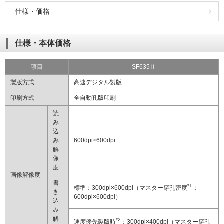
社会とのかかわり
仕様・価格
閉じる
仕様・本体価格
項目
SF635Ⅱ
製版方式
高速デジタル製版
印刷方式
全自動孔版印刷
読
み
込
み
600dpi×600dpi
解
像
度
画像解像度
書
*1
標準：300dpi×600dpi（マスター穿孔密度
：
き
600dpi×600dpi）
込
み
解
*2
速度優先製版時
：300dpi×400dpi（マスター穿孔