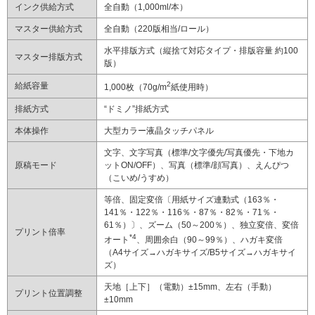
インク供給方式
全自動（1,000ml/本）
マスター供給方式
全自動（220版相当/ロール）
水平排版方式（縦捨て対応タイプ・排版容量 約100
マスター排版方式
版）
2
給紙容量
1,000枚（70g/m
紙使用時）
排紙方式
“ドミノ”排紙方式
本体操作
大型カラー液晶タッチパネル
文字、文字写真（標準/文字優先/写真優先・下地カ
原稿モード
ットON/OFF）、写真（標準/顔写真）、えんぴつ
（こいめ/うすめ）
等倍、固定変倍〔用紙サイズ連動式（163％・
141％・122％・116％・87％・82％・71％・
61％）〕、ズーム（50～200％）、独立変倍、変倍
プリント倍率
*4
オート
、周囲余白（90～99％）、ハガキ変倍
（A4サイズ→ハガキサイズ/B5サイズ→ハガキサイ
ズ）
天地［上下］（電動）±15mm、左右（手動）
プリント位置調整
±10mm