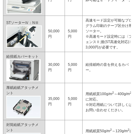
円
円
み可能なオートフィーダー。
高速モード設定が可能なプロ
STソーターⅣ：NⅢ
グラム印刷のテープ区分け用
50,000
5,000
ソーター。
円
円
※高速モード設定時には〈フ
ェンスⅡ;後(ST高速化対応)〉
3,000円が必要です。
給排紙カバーキット
30,000
5,000
給排紙時の音を抑えるカバ
円
円
ー。
厚紙給紙アタッチメ
ント
2
2
用紙紙質100g/m
～400g/m
35,000
5,000
に対応。
円
円
※対応用紙について詳しくは
お問い合わせください。
封筒給紙アタッチメ
ント
2
2
用紙紙質50g/m
～120g/m
に