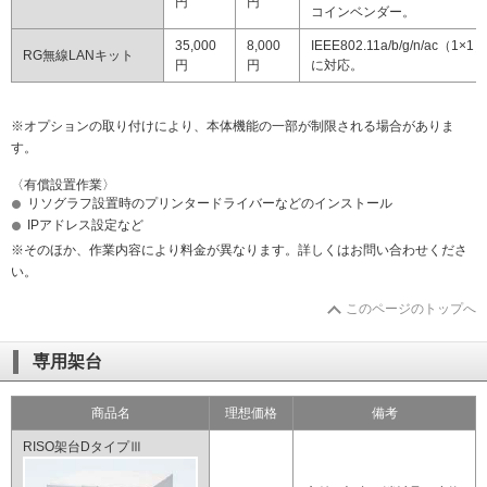
円
円
コインベンダー。
35,000
8,000
IEEE802.11a/b/g/n/ac（1×1）
RG無線LANキット
円
円
に対応。
※オプションの取り付けにより、本体機能の一部が制限される場合がありま
す。
〈有償設置作業〉
リソグラフ設置時のプリンタードライバーなどのインストール
IPアドレス設定など
※そのほか、作業内容により料金が異なります。詳しくはお問い合わせくださ
い。
このページのトップへ
専用架台
商品名
理想価格
備考
RISO架台DタイプⅢ