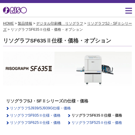
HOME
>
製品情報
>
デジタル印刷機 リソグラフ
>
リソグラフSJ・SFⅡシリー
用途・事例紹介 トップ
サポート トップ
知る・学ぶTOP
企業情報TOP
ソリューション
かんたん会社案内
ごあいさつ
ズ
> リソグラフSF635Ⅱ仕様・価格・オプション
よくあるご質問（FAQ）
リソグラフSF635Ⅱ仕様・価格・オプション
導入事例
広報誌『理想の詩』
会社概要
製品についてのお問い合
わせ一覧
お役立ち記事
理想科学のものづくり
マネジメント
ダウンロード
素材ダウンロード
事業拠点一覧
数字でわかる理想科学
消耗品情報
あゆみ
閉じる
RISO ART
採用情報
閉じる
リソグラフSJ・SFⅡシリーズの仕様・価格
鹿島アントラーズ応援サ
リソグラフSJ939/SJ939G仕様・価格
株主・投資家情報
イト
リソグラフSF935Ⅱ仕様・価格
リソグラフSF635Ⅱ仕様・価格
リソグラフSF625Ⅱ仕様・価格
リソグラフSF525Ⅱ仕様・価格
環境への取り組み
閉じる