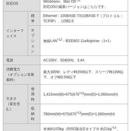
*11
Windows
、Mac OS
®
対応OS
対応OSの最新バージョンは
こちら
です。
標
Ethernet：100BASE-TX/10BASE-T（プロトコル：
準
TCP/IP）、USB2.0
オ
インターフ
プ
ェイス
*12
シ
無線LAN
：IEEE802.11a/b/g/n/ac（1×1）
ョ
ン
電源
AC100V、50/60Hz、3.4A
消費電力
最大300W、レディ時35W以下、スリープ時10W以
（オプション非装
下、オフ時0.5W以下
着時）
使
*13
用
1,415mm(W)×675(670
)mm(D)×1,060mm(H)
大きさ
時
（架台含
収
む）
*13
納
780mm(W)×675(670
)mm(D)×1,060mm(H)
時
*14
本体約103kg（RISO架台DタイプⅢ 約21kg
、