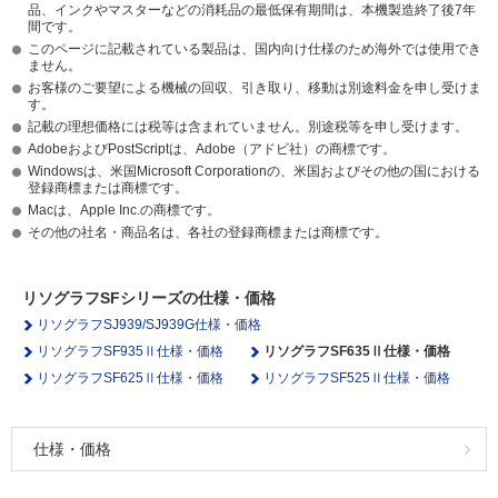
品、インクやマスターなどの消耗品の最低保有期間は、本機製造終了後7年
間です。
このページに記載されている製品は、国内向け仕様のため海外では使用でき
ません。
お客様のご要望による機械の回収、引き取り、移動は別途料金を申し受けま
す。
記載の理想価格には税等は含まれていません。別途税等を申し受けます。
AdobeおよびPostScriptは、Adobe（アドビ社）の商標です。
Windowsは、米国Microsoft Corporationの、米国およびその他の国における
登録商標または商標です。
Macは、Apple Inc.の商標です。
その他の社名・商品名は、各社の登録商標または商標です。
リソグラフSFシリーズの仕様・価格
リソグラフSJ939/SJ939G仕様・価格
リソグラフSF935Ⅱ仕様・価格
リソグラフSF635Ⅱ仕様・価格
リソグラフSF625Ⅱ仕様・価格
リソグラフSF525Ⅱ仕様・価格
仕様・価格