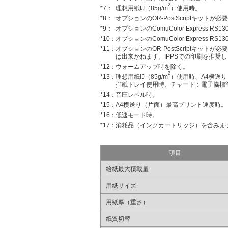
2
*7：
理想用紙IJ（85g/m
）使用時。
*8：
オプションのOR-PostScriptキッ
*9：
オプションのComuColor Express RS13
*10：
オプションのComuColor Express 
*11：
オプションのOR-PostScriptキッ
は出来かねます。IPPSでの印刷を推奨
*12：
ウォームアップ時を除く。
2
*13：
理想用紙IJ（85g/m
）使用時、A4横送
排紙トレイ使用時、チャート：電子協標準パタ
*14：
音圧レベル時。
*15：
A4横送り（片面）最高プリント速度時。
*16：
低速モード時。
*17：
消耗品（インクカートリッジ）を含みま
項目
給紙最大積載量
用紙サイズ
用紙厚（重さ）
紙質切替