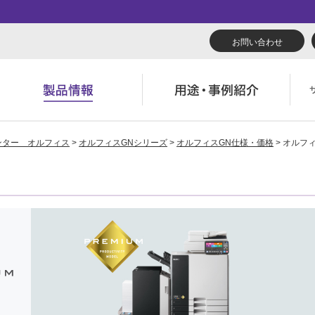
お問い合わせ
ンター オルフィス
>
オルフィスGNシリーズ
>
オルフィスGN仕様・価格
> オルフ
リューション
くあるご質問（FAQ）
んたん会社案内
あいさつ
広報誌『理想の詩』
会社概要
導入事例
製品につい
役立ち記事
ウンロード
字でわかる理想科学
業拠点一覧
RISO ART
あゆみ
素材ダウン
消耗品情報
主・投資家情報
環境への取り組み
閉じる
閉じる
閉じる
閉じる