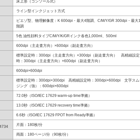
床上形（コンソール式）
ライン型インクジェット方式
ピエゾ型、物理解像度：K 600dpi・最大4階調、C/M/Y/GR 300dpi・最大
階調
5色 油性顔料タイプC/M/Y/K/GRインク各色1,000ml、500ml
600dpi（主走査方向）×600dpi（副走査方向）
標準設定時：300dpi（主走査方向）×300dpi（副走査方向） 高精細設定
時：300dpi（主走査方向）×600dpi（副走査方向）
600dpi×600dpi
標準設定時：300dpi×300dpi 高精細設定時：300dpi×600dpi 文字ス
ジング（強）：600dpi×600dpi
72.0秒（ISO/IEC 17629 warm-up time準拠）
13.0秒（ISO/IEC 17629 recovery time準拠）
6.6秒（ISO/IEC 17629 FPOT from Ready準拠）
片面：180枚/分
4734
）
両面：180ページ/分（90枚/分）