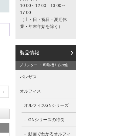
と
10:00～12:00 13:00～
カ
17:00
タ
（土・日・祝日・夏期休
ロ
業・年末年始を除く）
グ
の
ご
請
求
製品情報
は
こ
プリンター ・ 印刷機 / その他
ち
ら
バレザス
か
ら
オルフィス
オルフィスGNシリーズ
GNシリーズの特長
動画でわかるオルフィ