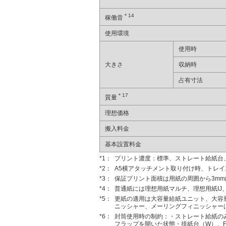
＊14
稼働音
使用環境
使用時
大きさ
収納時
占有寸法
＊17
質量
理想価格
搬入料金
基本設置料金
*1：
プリント濃度：標準、ストレート給紙台、G
*2：
A5横アタッチメント取り付け時、トレイ1
*3：
保証プリント面積は用紙の周囲から3m
*4：
普通紙には理想用紙マルチ、理想用紙IJ、
*5：
更紙の適用は大容量給紙ユニット、大容
ニッシャー、メーリングフィニッシャー
*6：
封筒使用時の制約：・ストレート給紙の
フラップを開いた状態・排紙台（W）、