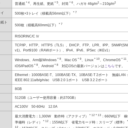
＊4
＊5
＊6
2
2
台
普通紙
、再生紙、更紙
、封筒
、ハガキ 46g/m
～210g/m
＊7
レイ
500枚×3トレイ（積載高56mm以下）
排紙ト
＊7
500枚（積載高60mm以下）
RISORINC/C Ⅳ
TCP/IP、HTTP、HTTPS（TLS）、DHCP、FTP、LPR、IPP、SNMP(SN
v1)、Port9100（RAWポート）、IPv4、IPv6、IPSec（IKEv1）
＊8
＊9
＊10
＊11
Windows、Arm版Windows
、Mac OS
、Linux
、ChromeOS
＊8
＊8
iOS/iPadOS
、Android
対応OSの最新バージョンは
こちら
です。
Ethernet：1000BASE-T、100BASE-TX、10BASE-T 2ポート 無線LAN
IEEE 802.11a/b/g/n/ac USB 2.0 1ポート USB 3.2 2ポート
8GB
512GB（ユーザー使用容量：約370GB）
AC100V 50-60Hz 12.0A
＊12
＊13
最大消費電力：1,300W 動作時（アクティブ）
：660W以下 稼
＊12
準備時（レディ）
：155W以下 省電力モード時：スリープ（標準）
12