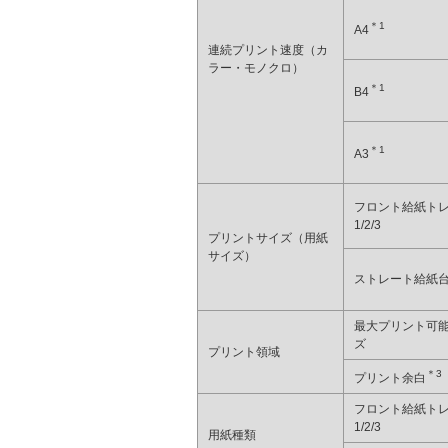
＊1
A4
連続プリント速度（カ
ラー・モノクロ）
＊1
B4
＊1
A3
フロント給紙ト
1/2/3
プリントサイズ（用紙
サイズ）
ストレート給紙
最大プリント可
ズ
プリント領域
＊3
プリント余白
フロント給紙ト
1/2/3
用紙種類