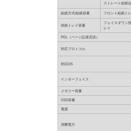
ストレート給紙
給紙方式/給紙容量
フロント給紙ト
フェイスダウン
排紙トレイ容量
レイ
PDL（ページ記述言語）
対応プロトコル
対応OS
インターフェイス
メモリー容量
SSD容量
電源
消費電力