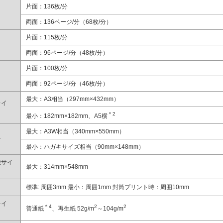
片面：136枚/分
両面：136ページ/分（68枚/分）
片面：115枚/分
両面：96ページ/分（48枚/分）
片面：100枚/分
両面：92ページ/分（46枚/分）
最大：A3相当（297mm×432mm）
レイ
＊2
最小：182mm×182mm、A5横
最大：A3W相当（340mm×550mm）
台
最小：ハガキサイズ相当（90mm×148mm）
能サイ
最大：314mm×548mm
標準: 周囲3mm 最小：周囲1mm 封筒プリント時：周囲10mm
レイ
＊4
2
2
普通紙
、再生紙 52g/m
～104g/m