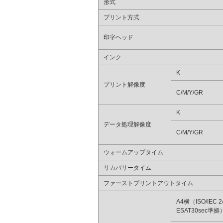
形式
プリント方式
印字ヘッド
インク
K
プリント解像度
C/M/Y/GR
K
データ処理解像度
C/M/Y/GR
ウォームアップタイム
リカバリータイム
ファーストプリントアウトタイム
A4横（ISO/IEC 2
ESAT30sec準拠