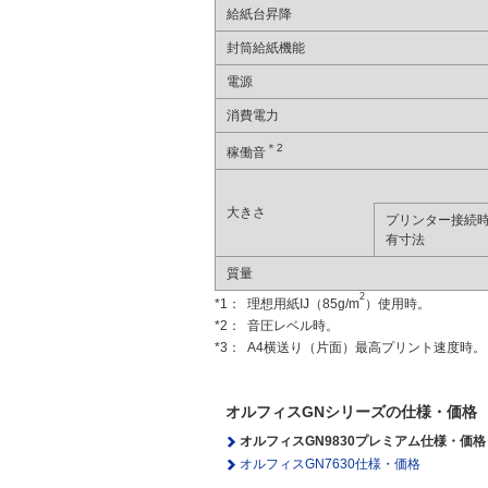
給紙台昇降
封筒給紙機能
電源
消費電力
＊2
稼働音
大きさ
プリンター接続
有寸法
質量
2
*1：
理想用紙IJ（85g/m
）使用時。
*2：
音圧レベル時。
*3：
A4横送り（片面）最高プリント速度時。
オルフィスGNシリーズの仕様・価格
オルフィスGN9830プレミアム仕様・価格
オルフィスGN7630仕様・価格