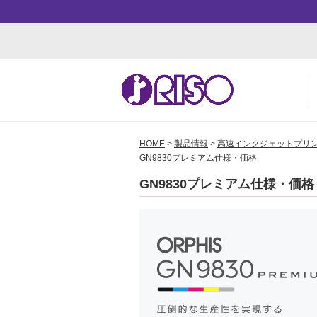
HOME
>
製品情報
>
高速インクジェットプリ
用途・事例紹介 トップ
サポート トップ
知る・学ぶTOP
企業情報TOP
ソ
よ
か
ご
GN9830プレミアム仕様・価格
お
ダ
数
事
GN9830プレミアム仕様・価格
株