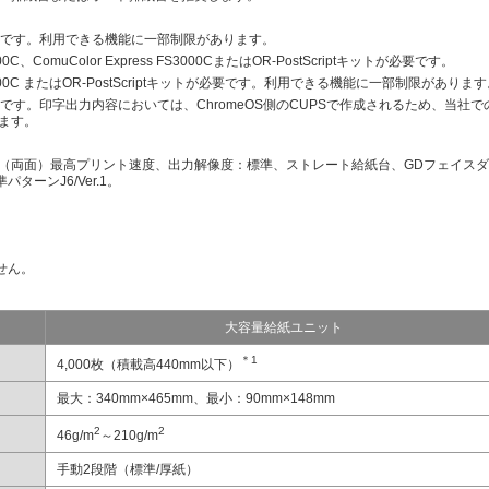
トが必要です。利用できる機能に一部制限があります。
00C、ComuColor Express FS3000CまたはOR-PostScriptキットが必要です。
RS1300C またはOR-PostScriptキットが必要です。利用できる機能に一部制限がありま
トが必要です。印字出力内容においては、ChromeOS側のCUPSで作成されるため、当社
します。
り（両面）最高プリント速度、出力解像度：標準、ストレート給紙台、GDフェイス
ーンJ6/Ver.1。
せん。
大容量給紙ユニット
＊1
4,000枚（積載高440mm以下）
最大：340mm×465mm、最小：90mm×148mm
2
2
46g/m
～210g/m
手動2段階（標準/厚紙）