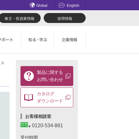
Global
English
株主・投資家情報
採用情報
ィス
てのお問い合わせ一覧
理想科学のものづくり
マネジメント
製
製品に関する
品
ロード
鹿島アントラーズ応援サイト
採用情報
お問い合わせ
に
関
す
社会とのかかわり
カタログ
る
ダウンロード
お
問
お客様相談室
い
合
0120-534-881
わ
せ
受付時間