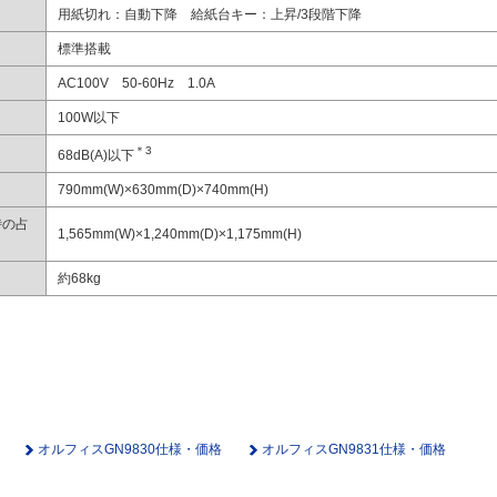
用紙切れ：自動下降 給紙台キー：上昇/3段階下降
標準搭載
AC100V 50-60Hz 1.0A
100W以下
＊3
68dB(A)以下
790mm(W)×630mm(D)×740mm(H)
時の占
1,565mm(W)×1,240mm(D)×1,175mm(H)
約68kg
オルフィスGN9830仕様・価格
オルフィスGN9831仕様・価格