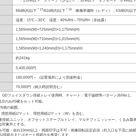
：153W以下 スリープ（少ない）：32W以下 オフモード：0.9W以
＊15
＊16
66dB(A)以下
/62dB(A)以下
稼働準備時（レディ）：43dB(A)以
温度：15℃～30℃ 湿度：40%RH～70%RH（非結露）
1,565mm(W)×725mm(D)×1,175mm(H)
1,565mm(W)×710mm(D)×1,015mm(H)
1,565mm(W)×1,240mm(D)×1,175mm(H)
約241kg
5,400,000円
160,000円～（設置場所により別途料金）
70,000円（納入時説明含む）
Dフェイスダウン排紙トレイ使用時、チャート：電子協標準パターンJ6/Ver.1。
/2のみA5横をセット可能。
m内側の範囲。
理想用紙IJマット、理想用紙IJマット（W）を含む。
量排紙ユニット、オフセットステープルトレイ、マルチフィニッシャー、くるみ製
は対象外とする。
み可能・余白10mm以上・両面印字は不可・画像回転設定必須（封入口を下流に給
FU排紙台またはオート排紙台を推奨します。