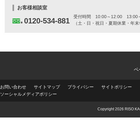
す
る
お客様相談室
お
受付時間
10:00～12:00 13:00
問
0120-534-881
（土・日・祝日・夏期休業・年末
い
合
わ
せ
と
カ
タ
ロ
グ
ペ
の
ご
請
お問い合わせ
サイトマップ
プライバシー
サイトポリシー
求
ソーシャルメディアポリシー
は
こ
ち
Copyright
2026 RISO KA
ら
か
ら