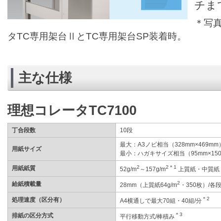
チま
＊写
タTC専用架台ⅡとTC専用架台SP装着時。
主な仕様
理想コレータTC7100
丁合段数
10段
最大：A3ノビ相当（328mm×469mm
用紙サイズ
最小：ハガキサイズ相当（95mm×15
2
2
＊1
用紙紙質
52g/m
～157g/m
上質紙・中質紙
2
給紙積載量
28mm（上質紙64g/m
・350枚）/各
＊2
処理速度（区分有）
A4横通しで最大70組・40組/分
＊3
排紙の区分方式
平行移動方式/棒積み