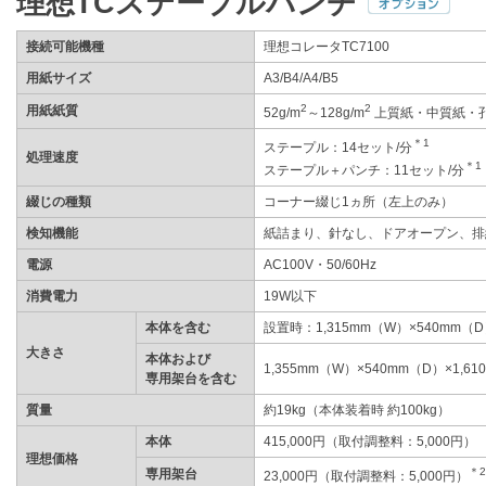
理想TCステープルパンチ
接続可能機種
理想コレータTC7100
用紙サイズ
A3/B4/A4/B5
2
2
用紙紙質
52g/m
～128g/m
上質紙・中質紙・
＊1
ステープル：14セット/分
処理速度
＊1
ステープル＋パンチ：11セット/分
綴じの種類
コーナー綴じ1ヵ所（左上のみ）
検知機能
紙詰まり、針なし、ドアオープン、排
電源
AC100V・50/60Hz
消費電力
19W以下
本体を含む
設置時：1,315mm（W）×540mm（D
大きさ
本体および
1,355mm（W）×540mm（D）×1,6
専用架台を含む
質量
約19kg（本体装着時 約100kg）
本体
415,000円（取付調整料：5,000円）
理想価格
＊2
専用架台
23,000円（取付調整料：5,000円）