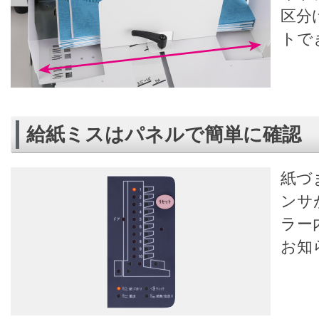
区分
トで
給紙ミスはパネルで簡単に確認
紙づ
ンサ
ラー
お知