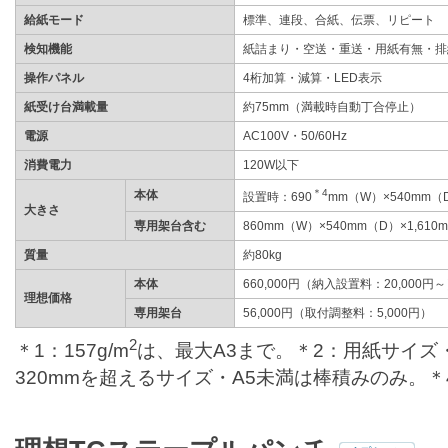
給紙モード
標準、連段、合紙、伝票、リピート
検知機能
紙詰まり・空送・重送・用紙有無・排
操作パネル
4桁加算・減算・LED表示
紙受け台満載量
約75mm（満載時自動丁合停止）
電源
AC100V・50/60Hz
消費電力
120W以下
＊4
本体
設置時：690
mm（W）×540mm（D
大きさ
専用架台含む
860mm（W）×540mm（D）×1,610
質量
約80kg
本体
660,000円（納入設置料：20,000円
理想価格
専用架台
56,000円（取付調整料：5,000円）
2
＊1：157g/m
は、最大A3まで。＊2：用紙サイズ
320mmを超えるサイズ・A5未満は棒積みのみ。＊