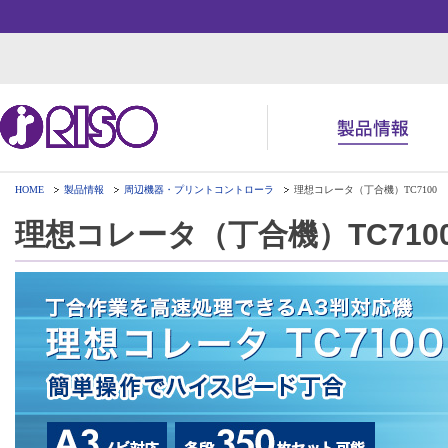
HOME
製品情報
周辺機器・プリントコントローラ
理想コレータ（丁合機）TC7100
用途・事例紹介 トップ
サポート トップ
知る・学ぶTOP
企業情報TOP
ソリューション
よくあるご質問（FAQ）
かんたん会社案内
ごあいさつ
理想コレータ（丁合機）TC710
お役立ち記事
ダウンロード
数字でわかる理想科学
事業拠点一覧
株主・投資家情報