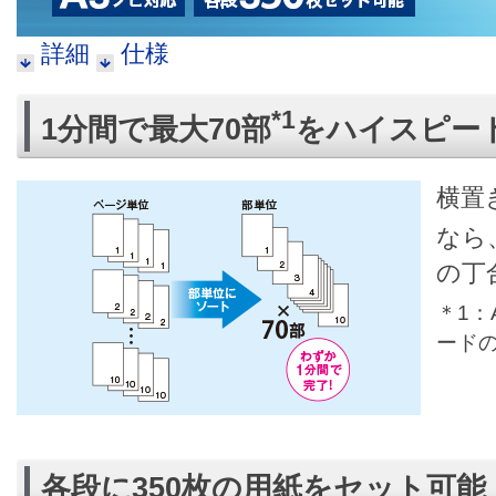
詳細
仕様
*1
1分間で最大70部
をハイスピー
横置
なら
の丁
＊1：
ード
各段に350枚の用紙をセット可能