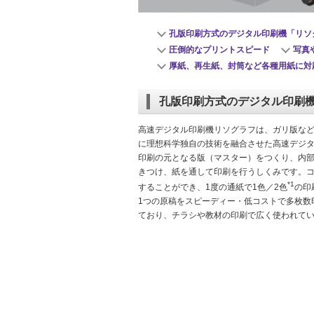
孔版印刷方式のデジタル印刷機「リソ
圧倒的なプリントスピード
写真
厚紙、再生紙、封筒など各種用紙に対
孔版印刷方式のデジタル印刷
高速デジタル印刷機リソグラフは、ガリ版な
に理想科学独自の技術を融合させた高速デジ
印刷の元となる版（マスター）をつくり、内
きつけ、紙を通して印刷を行うしくみです。
*1
することができ、1度の通紙で1色／2色
の印
1つの原稿をスピーディー・低コストで多枚数
ており、チラシや教材の印刷で広く使われて