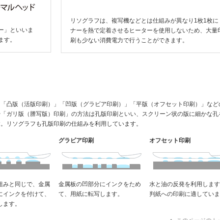
リソグラフは、複写機などとは仕組みが異なり1枚1枚に
ー」といいま
ナーを熱で定着させるヒーターを使用しないため、大量
ます。
刷も少ない消費電力で行うことができます。
、「凸版（活版印刷）」「凹版（グラビア印刷）」「平版（オフセット印刷）」など
や「ガリ版（謄写版）印刷」の方法は孔版印刷といい、スクリーン状の版に細かな孔
す。リソグラフも孔版印刷の仕組みを利用しています。
グラビア印刷
オフセット印刷
組みと同じで、金属
金属板の凹部分にインクをため
水と油の反発を利用します
にインクを付けて、
て、用紙に転写します。
判紙への印刷に適していま
します。