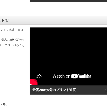
ストで
リントを高速・低コ
*1
最高200枚/分
の
ストで仕上げること
最高200枚/分のプリント速度
ント時。