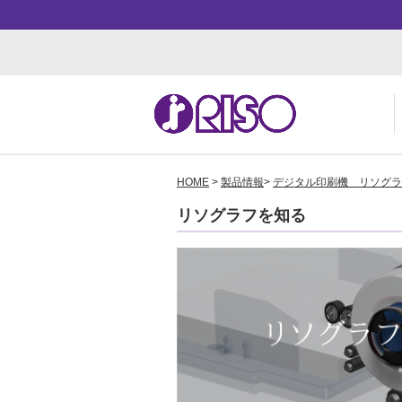
HOME
>
製品情報
>
デジタル印刷機 リソグラ
用途・事例紹介 トップ
サポート トップ
知る・学ぶTOP
企業情報TOP
ソ
よ
か
ご
リソグラフを知る
お
ダ
数
事
株