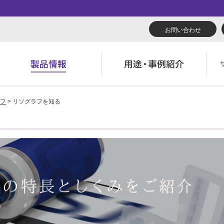
お問い合わせ
フ
> リソグラフを知る
リューション
くあるご質問（FAQ）
んたん会社案内
あいさつ
広報誌『理想の詩』
会社概要
導入事例
製品につい
役立ち記事
ウンロード
字でわかる理想科学
業拠点一覧
RISO ART
あゆみ
素材ダウン
消耗品情報
主・投資家情報
環境への取り組み
閉じる
閉じる
閉じる
閉じる