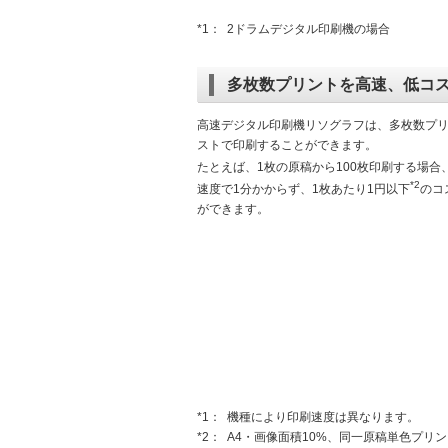
*1：
2ドラムデジタル印刷機の場合
多枚数プリントを高速、低コ
高速デジタル印刷機リソグラフは、多枚数プ
ストで印刷することができます。
たとえば、1枚の原稿から100枚印刷する場合、
*2
速度で1分かからず、1枚あたり1円以下
のコ
ができます。
*1：
機種により印刷速度は異なります。
*2：
A4・画像面積10%、同一原稿単色プリ