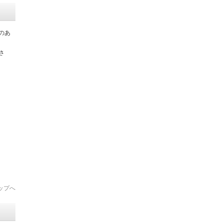
のあ
さ
ップへ