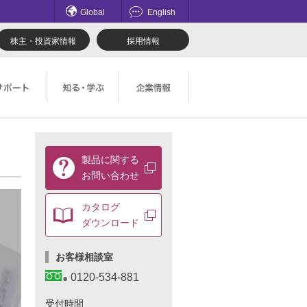
Global
English
株主・投資家情報
採用情報
てのお問い合わせ一覧
理想科学のものづくり
マネジメント
製
製品に関する
品
ロード
鹿島アントラーズ応援サイト
採用情報
お問い合わせ
に
関
す
社会とのかかわり
カタログ
る
ダウンロード
お
問
お客様相談室
い
合
0120-534-881
わ
せ
受付時間