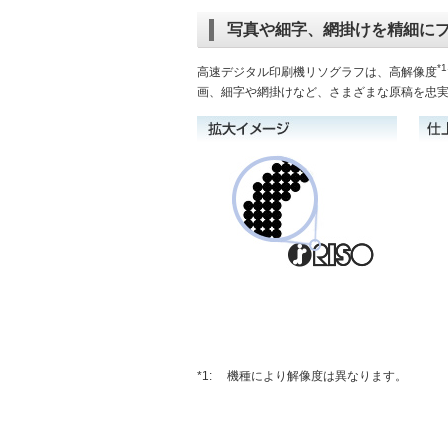
写真や細字、網掛けを精細に
*1
高速デジタル印刷機リソグラフは、高解像度
画、細字や網掛けなど、さまざまな原稿を忠
*1:
機種により解像度は異なります。