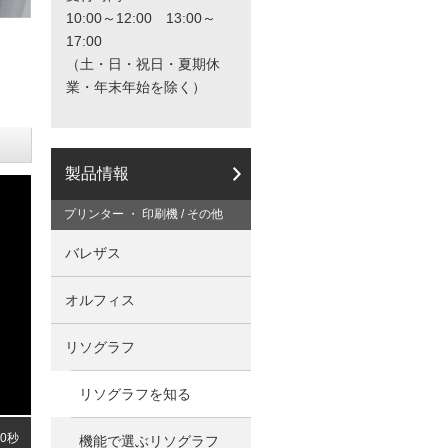
と
10:00～12:00 13:00～
カ
17:00
タ
（土・日・祝日・夏期休
ロ
業・年末年始を除く）
グ
の
ご
請
求
製品情報
は
こ
プリンター ・ 印刷機 / その他
ち
ら
バレザス
か
ら
オルフィス
リソグラフ
リソグラフを知る
60秒
機能で選ぶリソグラフ