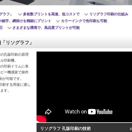
グラフ」
多枚数プリントを高速、低コストで
リソグラフ印刷の仕組み
や細字、網掛けを精細にプリント
カラーインクで色印刷も可能
応
さまざまな環境で、高品質プリントが可能
機「リソグラフ」
どの孔版印刷の原理
タル印刷機。
部の印刷ドラムに巻
コピー機感覚で操作
刷が可能です。
印刷する用途に適し
います。
リソグラフ 孔版印刷の技術