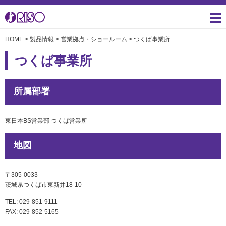
HOME
>
製品情報
>
営業拠点・ショールーム
> つくば事業所
用途・事例紹介 トップ
サポート トップ
知る・学ぶTOP
企業情報TOP
ソリューション
かんたん会社案内
ごあいさつ
よくあるご質問（FAQ）
つくば事業所
導入事例
広報誌『理想の詩』
会社概要
製品についてのお問い合
わせ一覧
所属部署
お役立ち記事
理想科学のものづくり
マネジメント
ダウンロード
素材ダウンロード
事業拠点一覧
数字でわかる理想科学
東日本BS営業部 つくば営業所
消耗品情報
あゆみ
地図
閉じる
RISO ART
採用情報
閉じる
〒305-0033
鹿島アントラーズ応援サ
株主・投資家情報
茨城県つくば市東新井18-10
イト
TEL: 029-851-9111
環境への取り組み
FAX: 029-852-5165
閉じる