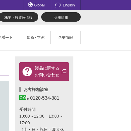
Global
English
株主・投資家情報
採用情報
てのお問い合わせ一覧
理想科学のものづくり
マネジメント
製品に関する
ロード
鹿島アントラーズ応援サイト
採用情報
お問い合わせ
社会とのかかわり
お客様相談室
0120-534-881
受付時間
10:00～12:00 13:00～
17:00
（土・日・祝日・夏期休