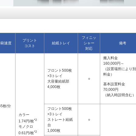
フィニッ
プリント
印刷速度
給紙トレイ
シャー
備考
コスト
対応
搬入料金
160,000円～
（設置場所により別
フロント500枚
料金）
×3トレイ
○
大容量給紙部
基本設置料金
4,000枚
70,000円
（納入時説明含む）
65枚/分
フロント500枚
×3トレイ
カラー
ストレート給紙
○
*2
1.74円/枚
台
モノクロ
1,000枚
*2
0.61円/枚