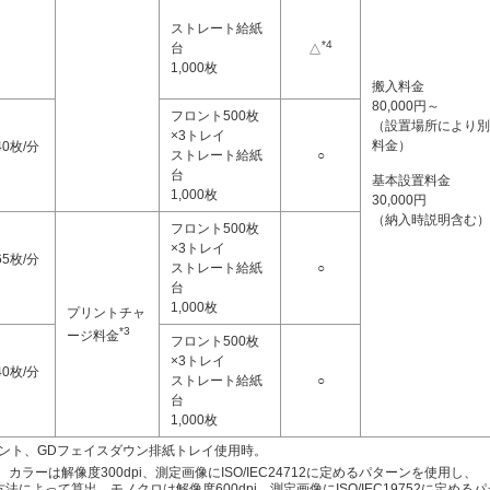
ストレート給紙
*4
台
△
1,000枚
搬入料金
80,000円～
フロント500枚
（設置場所により別
×3トレイ
料金）
40枚/分
ストレート給紙
○
台
基本設置料金
1,000枚
30,000円
（納入時説明含む）
フロント500枚
×3トレイ
65枚/分
ストレート給紙
○
台
1,000枚
プリントチャ
*3
ージ料金
フロント500枚
×3トレイ
40枚/分
ストレート給紙
○
台
1,000枚
ント、GDフェイスダウン排紙トレイ使用時。
時。カラーは解像度300dpi、測定画像にISO/IEC24712に定めるパターンを使用し、
測定方法によって算出。モノクロは解像度600dpi、測定画像にISO/IEC19752に定める