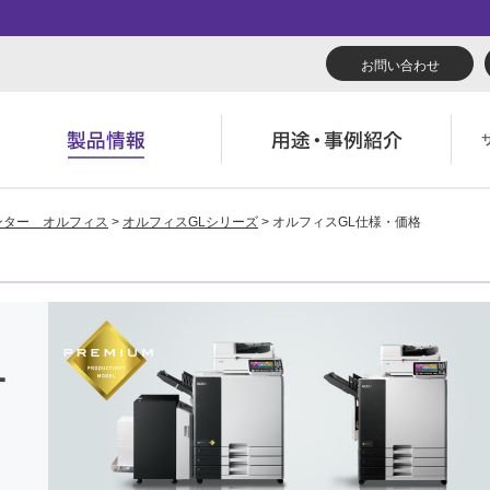
お問い合わせ
ンター オルフィス
>
オルフィスGLシリーズ
> オルフィスGL仕様・価格
リューション
くあるご質問（FAQ）
んたん会社案内
あいさつ
広報誌『理想の詩』
会社概要
導入事例
製品につい
役立ち記事
ウンロード
字でわかる理想科学
業拠点一覧
RISO ART
あゆみ
素材ダウン
消耗品情報
主・投資家情報
環境への取り組み
閉じる
閉じる
閉じる
閉じる