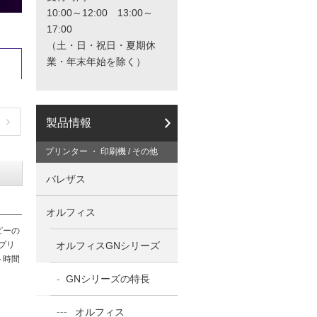
と
10:00～12:00 13:00～
カ
17:00
タ
（土・日・祝日・夏期休
ロ
業・年末年始を除く）
グ
の
ご
請
求
製品情報
は
こ
プリンター ・ 印刷機 / その他
ち
ら
バレザス
か
ら
オルフィス
ピーの
オルフィスGNシリーズ
プリ
ト時間
GNシリーズの特長
オルフィス