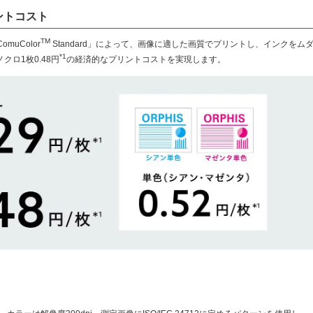
ントコスト
TM
uColor
Standard」によって、画像に適した画質でプリントし、インクをム
*1
クロ1枚0.48円
の経済的なプリントコストを実現します。