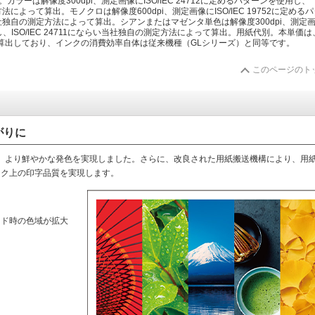
。カラーは解像度300dpi、測定画像にISO/IEC 24712に定めるパターンを使用し、
定方法によって算出。モノクロは解像度600dpi、測定画像にISO/IEC 19752に定める
らい当社独自の測定方法によって算出。シアンまたはマゼンタ単色は解像度300dpi、測定
使用し、ISO/IEC 24711にならい当社独自の測定方法によって算出。用紙代別。本単価
算出しており、インクの消費効率自体は従来機種（GLシリーズ）と同等です。
このページのト
がりに
、より鮮やかな発色を実現しました。さらに、改良された用紙搬送機構により、用
ンク上の印字品質を実現します。
ード時の色域が拡大