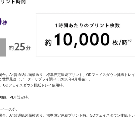
レミアムの場合。A4普通紙片面横送り、標準設定連続プリント、GDフェイスダウン排紙トレ
世界最速（データ・サプライ調べ：2026年4月現在）。
、GDフェイスダウン排紙トレイ使用時。
300dpi、PDF設定時。
0ページ/分。
レミアムの場合。A4普通紙片面横送り、標準設定連続プリント時。GDフェイスダウン排紙ト