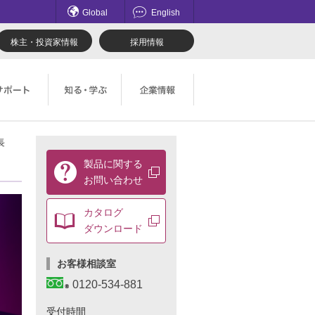
Global
English
株主・投資家情報
採用情報
長
てのお問い合わせ一覧
理想科学のものづくり
マネジメント
製
製品に関する
品
ロード
鹿島アントラーズ応援サイト
採用情報
お問い合わせ
に
関
す
社会とのかかわり
カタログ
る
ダウンロード
お
問
お客様相談室
い
合
0120-534-881
わ
せ
受付時間