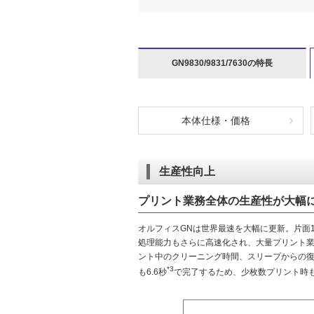
GN9830/9831/7630の特長
本体仕様・価格
生産性向上
プリント業務全体の生産性が大幅
オルフィスGNは世界最速を大幅に更新。片面18
処理能力もさらに高速化され、大量プリント
ント中のクリーニング時間、スリープからの復
*3
も6.6秒
で完了するため、少枚数プリント時