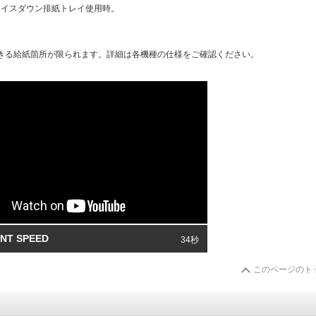
ェイスダウン排紙トレイ使用時。
きる給紙箇所が限られます。詳細は各機種の仕様をご確認ください。
INT SPEED
34秒
このページのト