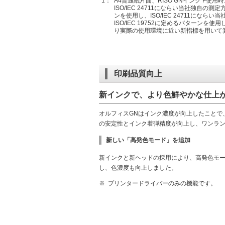
*1：
A4普通紙片面、RISO GNインク F使用時
ISO/IEC 24711にならい当社独自の測
ンを使用し、ISO/IEC 24711にな
ISO/IEC 19752に定めるパターンを
り実際の使用環境に近い新指標を用いて
印刷品質向上
新インクで、より色鮮やかな仕上
オルフィスGNはインク濃度が向上したことで
の安定性とインク着弾精度が向上し、ワンラ
新しい「高発色モード」を追加
新インクと新ヘッドの採用により、高発色モ
し、色濃度も向上しました。
※
プリンタードライバーのみの機能です。