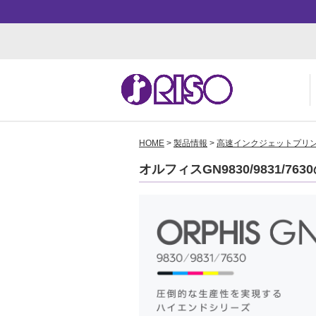
HOME
>
製品情報
>
高速インクジェットプリ
用途・事例紹介 トップ
サポート トップ
知る・学ぶTOP
企業情報TOP
ソ
よ
か
ご
オルフィスGN9830/9831/763
お
ダ
数
事
株