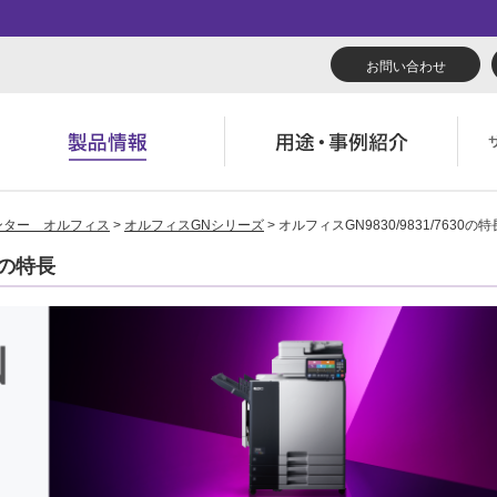
お問い合わせ
ンター オルフィス
>
オルフィスGNシリーズ
> オルフィスGN9830/9831/7630の特
リューション
くあるご質問（FAQ）
んたん会社案内
あいさつ
広報誌『理想の詩』
会社概要
導入事例
製品につい
0の特長
役立ち記事
ウンロード
字でわかる理想科学
業拠点一覧
RISO ART
あゆみ
素材ダウン
消耗品情報
主・投資家情報
環境への取り組み
閉じる
閉じる
閉じる
閉じる