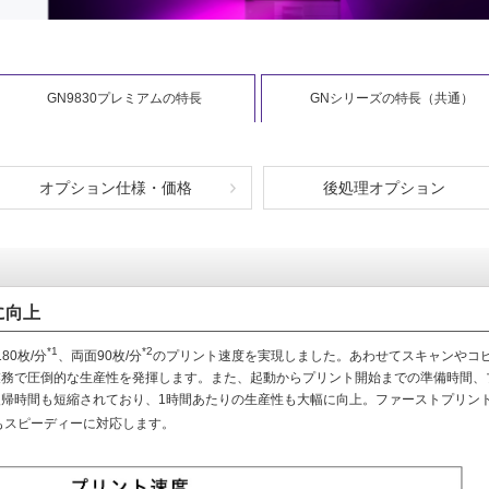
GN9830プレミアムの特長
GNシリーズの特長（共通）
オプション仕様・価格
後処理オプション
に向上
*1
*2
0枚/分
、両面90枚/分
のプリント速度を実現しました。あわせてスキャンやコ
業務で圧倒的な生産性を発揮します。また、起動からプリント開始までの準備時間、
帰時間も短縮されており、1時間あたりの生産性も大幅に向上。ファーストプリン
もスピーディーに対応します。