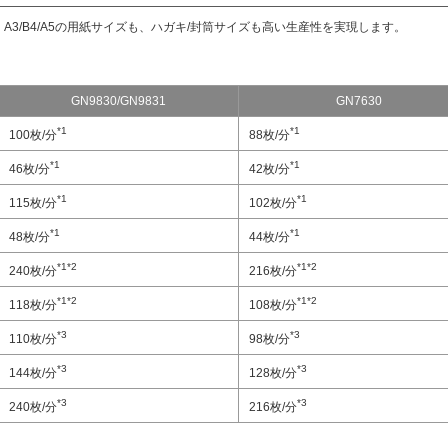
A3/B4/A5の用紙サイズも、ハガキ/封筒サイズも高い生産性を実現します。
GN9830/GN9831
GN7630
*1
*1
100枚/分
88枚/分
*1
*1
46枚/分
42枚/分
*1
*1
115枚/分
102枚/分
*1
*1
48枚/分
44枚/分
*1
*2
*1
*2
240枚/分
216枚/分
*1
*2
*1
*2
118枚/分
108枚/分
*3
*3
110枚/分
98枚/分
*3
*3
144枚/分
128枚/分
*3
*3
240枚/分
216枚/分