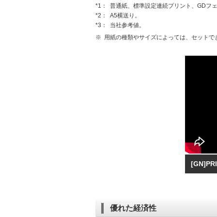
*1：
普通紙、標準設定連続プリント、GDフ
*2：
A5横送り。
*3：
当社参考値。
※
用紙の種類やサイズによっては、セットで
[GN]PR
優れた経済性