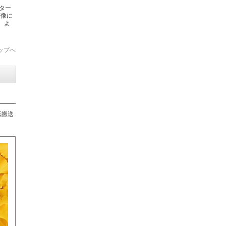
パター
画像に
は、よ
ップへ
紙搬送