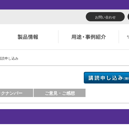
お問い合わせ
 購読申し込み
リューション
くあるご質問（FAQ）
んたん会社案内
あいさつ
広報誌『理想の詩』
会社概要
導入事例
製品につい
役立ち記事
ウンロード
字でわかる理想科学
業拠点一覧
RISO ART
あゆみ
素材ダウン
消耗品情報
主・投資家情報
環境への取り組み
ックナンバー
ご意見・ご感想
閉じる
閉じる
閉じる
閉じる