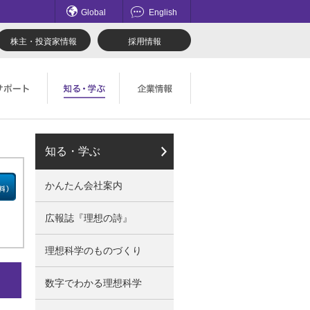
Global
English
株主・投資家情報
採用情報
てのお問い合わせ一覧
理想科学のものづくり
マネジメント
知る・学ぶ
ロード
鹿島アントラーズ応援サイト
採用情報
かんたん会社案内
社会とのかかわり
広報誌『理想の詩』
理想科学のものづくり
数字でわかる理想科学