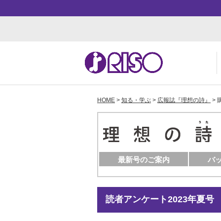
HOME
>
知る・学ぶ
>
広報誌『理想の詩』
>
用途・事例紹介 トップ
サポート トップ
知る・学ぶTOP
企業情報TOP
ソ
よ
か
ご
お
ダ
数
事
株
最新号のご案内
バ
読者アンケート2023年夏号