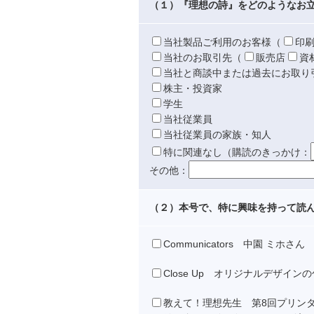
（１）『理想の詩』をどのようなお
当社製品ご利用のお客様
（
印
当社のお取引先
（
販売店
資
当社と商談中または過去にお取り
株主・投資家
学生
当社従業員
当社従業員の家族・知人
特に関連なし
（購読のきっかけ：
その他：
（２）本号で、特に興味を持って読
Communicators 中園 ミホさん
Close Up オリジナルデザ
教えて！理想先生 第8回プリン