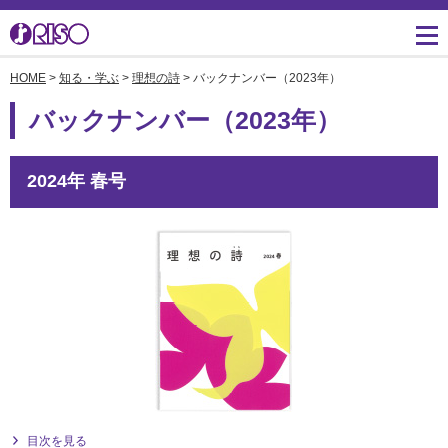
HOME
>
知る・学ぶ
>
理想の詩
> バックナンバー（2023年）
用途・事例紹介 トップ
サポート トップ
知る・学ぶTOP
企業情報TOP
ソリューション
かんたん会社案内
ごあいさつ
よくあるご質問（FAQ）
バックナンバー（2023年）
導入事例
広報誌『理想の詩』
会社概要
製品についてのお問い合
わせ一覧
2024年 春号
お役立ち記事
理想科学のものづくり
マネジメント
ダウンロード
素材ダウンロード
事業拠点一覧
数字でわかる理想科学
消耗品情報
あゆみ
閉じる
RISO ART
採用情報
閉じる
鹿島アントラーズ応援サ
株主・投資家情報
イト
環境への取り組み
閉じる
目次を見る