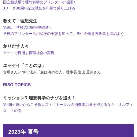
国立競技場で理想科学のプリンターが活躍！
Jリーグ30周年記念試合を印刷で盛り上げる！
教えて！理想先生
第9回「学校の印刷実態調査」
学校のプリンター活用状況の実態を知って、先生の働き方改革を進めよう！
創りだす人々
アートで目指す循環社会の実現
エッセイ「ことのは」
古母さん／NPO法人「森は海の恋人」理事長 畠山 重篤さん
RISO TOPICS
ミッションR 理想科学のナゾを追え！
第46回 速いからこそ低コスト！トータルの消費電力量を抑えるなら「オルフィ
ス」！の巻
2023年 夏号