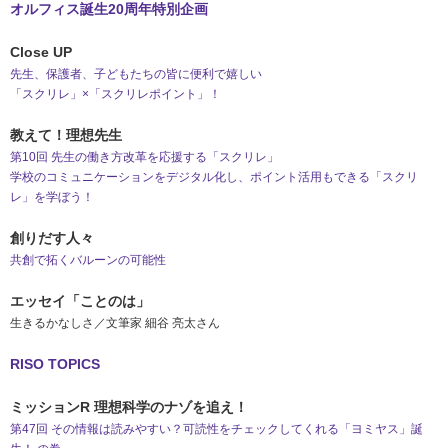
オルフィス誕生20周年特別企画
Close UP
先生、保護者、子どもたちの皆に便利で嬉しい
「スクリレ」×「スクリレポイント」！
教えて！理想先生
第10回 先生の働き方改革を応援する「スクリレ」
学校のコミュニケーションをデジタル化し、ポイント活用もできる「スクリ
レ」を学ぼう！
創りだす人々
共創で拓くバルーンの可能性
エッセイ「ことのは」
生きるかなしさ／文筆家 細谷 亮太さん
RISO TOPICS
ミッションR 理想科学のナゾを追え！
第47回 その情報は読みやすい？可読性をチェックしてくれる「ヨミヤス」誕