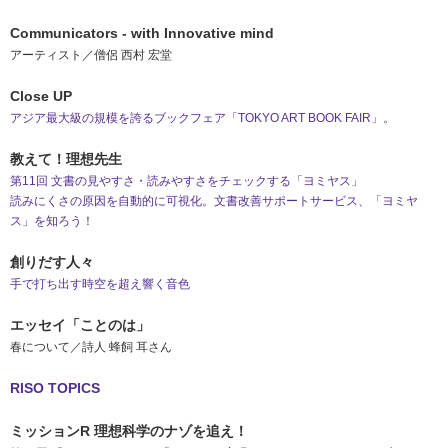
社会とのかかわり
Communicators - with Innovative mind
アーティスト／僧侶 西村 宏堂
閉じる
Close UP
アジア最大級の規模を誇るブックフェア「TOKYO ART BOOK FAIR」。
教えて！理想先生
第11回 文書の見やすさ・読みやすさをチェックする「ヨミヤス」
読みにくさの原因を自動的に可視化。文書改善サポートサービス、「ヨミヤ
ス」を知ろう！
創りだす人々
手で打ち出す時空を超え響く音色
エッセイ「ことのは」
春について／詩人 蜂飼 耳さん
RISO TOPICS
ミッションR 理想科学のナゾを追え！