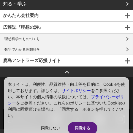
知る・学ぶ
かんたん会社案内
広報誌『理想の詩』
理想科学のものづくり
数字でわかる理想科学
鹿島アントラーズ応援サイト
ページトップへ戻る
本サイトは、利便性、品質維持・向上等を目的に、Cookieを使
お問い合わせ
サイトマップ
プライバシー
サイトポリシー
用しております。詳しくは、
サイトポリシー
をご参照くださ
ソーシャルメディアポリシー
い。本サイトの個人情報の取扱については、
プライバシーポリ
Global
English
シー
をご参照ください。これらのポリシーに基づいたCookieの
利用に同意頂ける場合は、「同意する」ボタンを押してくださ
い。
ソーシャルメディア
公式アカウント一覧
同意しない
同意する