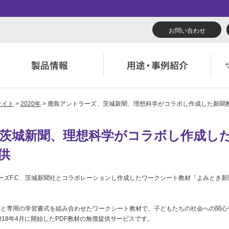
お問い合わせ
サイト
>
2020年
> 鹿島アントラーズ、茨城新聞、理想科学がコラボし作成した新聞
リューション
くあるご質問（FAQ）
んたん会社案内
あいさつ
広報誌『理想の詩』
会社概要
導入事例
製品につい
役立ち記事
ウンロード
字でわかる理想科学
業拠点一覧
RISO ART
あゆみ
素材ダウン
消耗品情報
茨城新聞、理想科学がコラボし作成し
供
主・投資家情報
環境への取り組み
閉じる
閉じる
閉じる
ラーズF.C、茨城新聞社とコラボレーションし作成したワークシート教材「よみとき新
閉じる
事と専用の学習書式を組み合わせたワークシート教材で、子どもたちの社会への関心
18年4月に開始したPDF教材の無償提供サービスです。