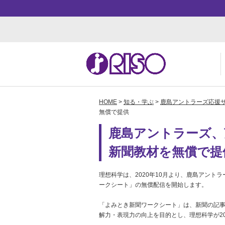
HOME
>
知る・学ぶ
>
鹿島アントラーズ応援
用途・事例紹介 トップ
サポート トップ
知る・学ぶTOP
企業情報TOP
ソ
よ
か
ご
無償で提供
お
ダ
数
事
鹿島アントラーズ、
新聞教材を無償で提
株
理想科学は、2020年10月より、鹿島アント
ークシート」の無償配信を開始します。
「よみとき新聞ワークシート」は、新聞の記
解力・表現力の向上を目的とし、理想科学が20