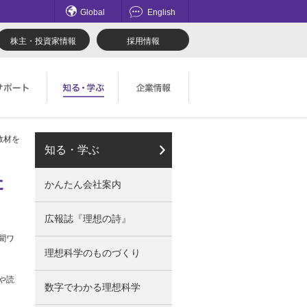
Global
English
株主・投資家情報
採用情報
教材を
てのお問い合わせ一覧
理想科学のものづくり
マネジメント
知る・学ぶ
ロード
鹿島アントラーズ応援サイト
採用情報
た
かんたん会社案内
社会とのかかわり
広報誌『理想の詩』
聞ワ
理想科学のものづくり
や読
数字でわかる理想科学