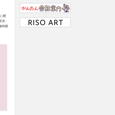
年に開
実演・
随時開