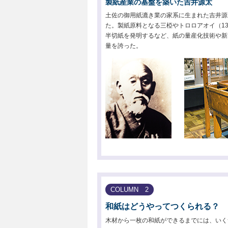
製紙産業の基盤を築いた吉井源太
土佐の御用紙漉き業の家系に生まれた吉井源
た。製紙原料となる三椏やトロロアオイ（13
半切紙を発明するなど、紙の量産化技術や新
量を誇った。
COLUMN 2
和紙はどうやってつくられる？
木材から一枚の和紙ができるまでには、いく