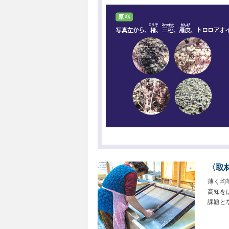
〈取
薄く均
高知を
課題と