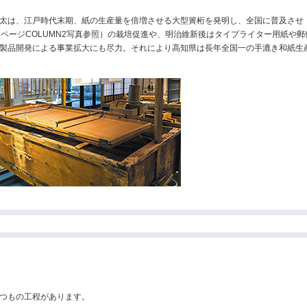
太は、江戸時代末期、紙の生産量を倍増させる大型簀桁を発明し、全国に普及させ
ページCOLUMN2写真参照）の栽培促進や、明治維新後はタイプライター用紙や郵
製品開発による事業拡大にも尽力。それにより高知県は長年全国一の手漉き和紙生
つもの工程があります。