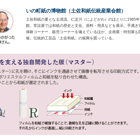
いの町紙の博物館（土佐和紙伝統産業会館）
土佐和紙の要となる清流、仁淀川（によどがわ）のほとりに1985
館。常設展では和紙の歴史と文化、原料・用具などを展示。手漉き
体験コーナー、販売コーナーを備えているほか、企画展・特別展も
催。伝統的工芸品「土佐和紙」の振興を図っている。