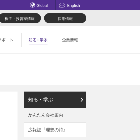
Global
English
株主・投資家情報
採用情報
てのお問い合わせ一覧
理想科学のものづくり
マネジメント
ロード
鹿島アントラーズ応援サイト
採用情報
社会とのかかわり
知る・学ぶ
かんたん会社案内
広報誌『理想の詩』