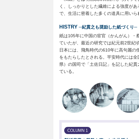
く、しっかりとした繊維による強度があ
で、生活に密着した多くの道具に用いら
HISTRY
─紀貫之も奨励した紙づくり─
紙は105年に中国の宦官（かんがん）・
ていたが、最近の研究では紀元前2世紀
日本には、飛鳥時代の610年に高句麗の
をもたらしたとされる。平安時代には全
県）の国司で「土佐日記」を記した紀貫
ている。
COLUMN 1