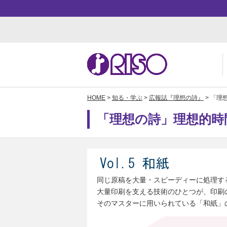
HOME
>
知る・学ぶ
>
広報誌『理想の詩』
> 「理
用途・事例紹介 トップ
サポート トップ
知る・学ぶTOP
企業情報TOP
ソ
よ
か
ご
「理想の詩」理想的時間
お
ダ
数
事
株
同じ原稿を大量・スピーディーに処理す
大量印刷を支える技術のひとつが、印刷
そのマスターに用いられている「和紙」