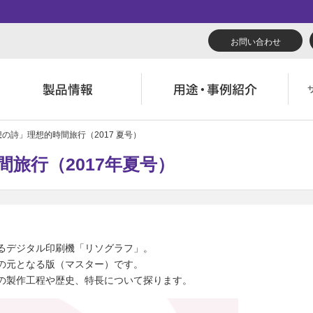
お問い合わせ
想の詩」理想的時間旅行（2017 夏号）
リューション
くあるご質問（FAQ）
んたん会社案内
あいさつ
広報誌『理想の詩』
会社概要
導入事例
製品につい
旅行（2017年夏号）
役立ち記事
ウンロード
字でわかる理想科学
業拠点一覧
RISO ART
あゆみ
素材ダウン
消耗品情報
主・投資家情報
環境への取り組み
閉じる
閉じる
閉じる
るデジタル印刷機「リソグラフ」。
閉じる
の元となる版（マスター）です。
の製作工程や歴史、特長について探ります。