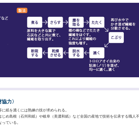
材協力〉
等に紙を漉くには熟練の技が求められる。
はじめ島根（石州和紙）や岐阜（美濃和紙）など全国の産地で技術を伝承する職人
なっている。