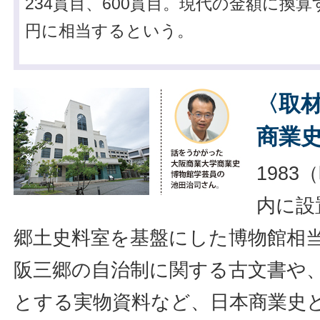
234貫目、600貫目。現代の金額に換算
円に相当するという。
〈取
商業
198
内に設
郷土史料室を基盤にした博物館相
阪三郷の自治制に関する古文書や
とする実物資料など、日本商業史