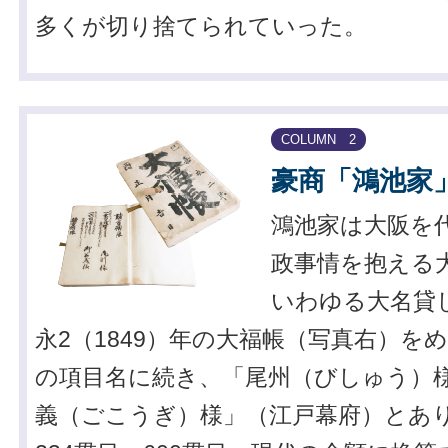
多くが切り捨てられていった。
COLUMN 2
豪商「鴻池家
鴻池家は大阪を
政事情を抱える
いわゆる大名貸
永2（1849）年の大福帳（写真右）を
の項目名に続き、「尾州（びしゅう）
義（ごこうぎ）様」（江戸幕府）とあ