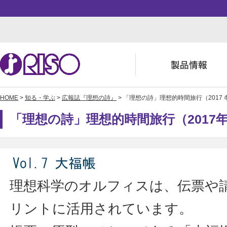
HOME
>
知る・学ぶ
>
広報誌『理想の詩』
> 「理想の詩」理想的時間旅行（2017 
用途・事例紹介 トップ
サポート トップ
知る・学ぶTOP
企業情報TOP
ソリューション
よくあるご質問（FAQ）
かんたん会社案内
ごあいさつ
「理想の詩」理想的時間旅行（2017
お役立ち記事
ダウンロード
数字でわかる理想科学
事業拠点一覧
株主・投資家情報
理想科学のオルフィスは、伝票や
リントに活用されています。