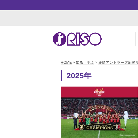
HOME
>
知る・学ぶ
>
鹿島アントラーズ応援
用途・事例紹介 トップ
サポート トップ
知る・学ぶTOP
企業情報TOP
ソ
よ
か
ご
2025年
お
ダ
数
事
株