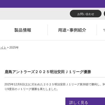
お問い合わせ
サイト
> 2025年
リューション
くあるご質問（FAQ）
んたん会社案内
あいさつ
広報誌『理想の詩』
会社概要
導入事例
製品につい
役立ち記事
ウンロード
字でわかる理想科学
業拠点一覧
RISO ART
あゆみ
素材ダウン
消耗品情報
主・投資家情報
環境への取り組み
鹿島アントラーズ２０２５明治安田Ｊ１リーグ優勝
閉じる
閉じる
閉じる
2025年12月6日(土)に行われた２０２５明治安田Ｊ１リーグ第38節で勝利し、
閉じる
り9度目のＪ１リーグ優勝を果たしました。
詳しく見る