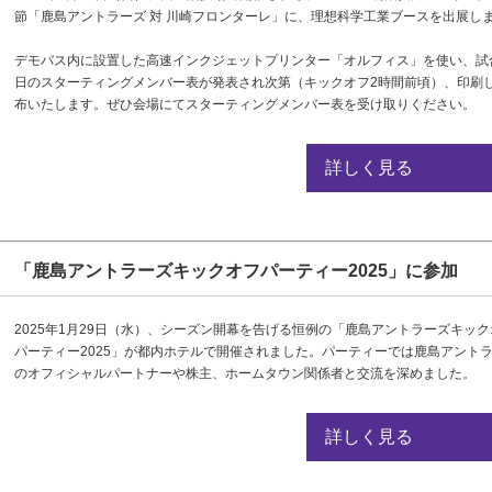
節「鹿島アントラーズ 対 川崎フロンターレ」に、理想科学工業ブースを出展し
デモバス内に設置した高速インクジェットプリンター「オルフィス」を使い、試
日のスターティングメンバー表が発表され次第（キックオフ2時間前頃）、印刷
布いたします。ぜひ会場にてスターティングメンバー表を受け取りください。
詳しく見る
「鹿島アントラーズキックオフパーティー2025」に参加
2025年1月29日（水）、シーズン開幕を告げる恒例の「鹿島アントラーズキック
パーティー2025」が都内ホテルで開催されました。パーティーでは鹿島アント
のオフィシャルパートナーや株主、ホームタウン関係者と交流を深めました。
詳しく見る