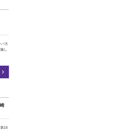
ンバ大
実施し
川崎
第16