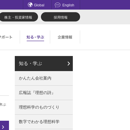
Global
English
株主・投資家情報
採用情報
てのお問い合わせ一覧
理想科学のものづくり
マネジメント
知る・学ぶ
ロード
鹿島アントラーズ応援サイト
採用情報
かんたん会社案内
社会とのかかわり
広報誌『理想の詩』
9年ぶ
理想科学のものづくり
数字でわかる理想科学