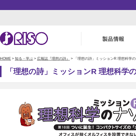
HOME
>
知る・学ぶ
>
広報誌『理想の詩』
> 「理想の詩」ミッションR 理想科学の
用途・事例紹介 トップ
サポート トップ
知る・学ぶTOP
企業情報TOP
ソリューション
よくあるご質問（FAQ）
かんたん会社案内
ごあいさつ
「理想の詩」ミッションR 理想科学の
お役立ち記事
ダウンロード
数字でわかる理想科学
事業拠点一覧
株主・投資家情報