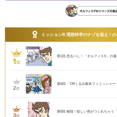
ミッションR 理想科学のナゾを追え！
第1回 恐るべし！「オルフィスX」の
第6回 「ORくるみ製本フィニッシャ
第8回 秘技！欲しい色がつくれちゃう