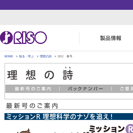
HOME
知る・学ぶ
理想の詩
2012 春号
用途・事例紹介 トップ
サポート トップ
知る・学ぶTOP
企業情報TOP
ソリューション
よくあるご質問（FAQ）
かんたん会社案内
ごあいさつ
お役立ち記事
ダウンロード
数字でわかる理想科学
事業拠点一覧
株主・投資家情報