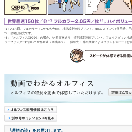
*1：A4片面、フルカラー：CMYK各色5%、標準設定連続プリント、RISO X インクF使用時。
*2：価格は目安です。
*3：「オルフィスX9050」の場合。A4片面横送り、標準設定連続プリント、フェイスダウン排
ラープリンターにおいて世界最速（当社調べ）。 排紙先・ 排紙機能によりプリントスピードは
『理想の詩』をお届けします。