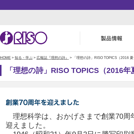
HOME
>
知る・学ぶ
>
広報誌『理想の詩』
> 「理想の詩」RISO TOPICS（2016 
用途・事例紹介 トップ
サポート トップ
知る・学ぶTOP
企業情報TOP
ソリューション
よくあるご質問（FAQ）
かんたん会社案内
ごあいさつ
「理想の詩」RISO TOPICS（2016
お役立ち記事
ダウンロード
数字でわかる理想科学
事業拠点一覧
株主・投資家情報
理想科学は、おかげさまで創業70周
迎えました。