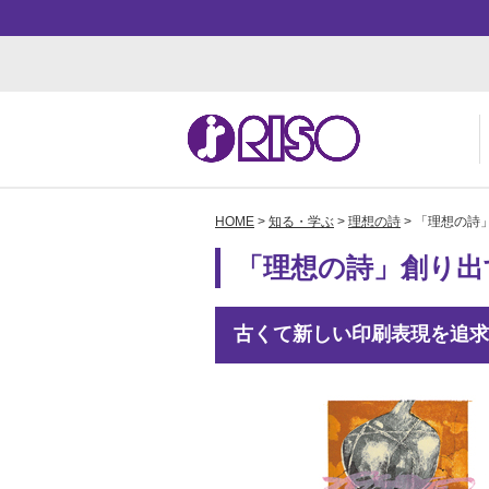
HOME
>
知る・学ぶ
>
理想の詩
> 「理想の詩
用途・事例紹介 トップ
サポート トップ
知る・学ぶTOP
企業情報TOP
ソ
よ
か
ご
「理想の詩」創り出す
お
ダ
数
事
株
古くて新しい印刷表現を追求