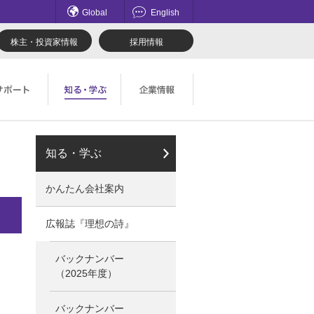
Global
English
株主・投資家情報
採用情報
てのお問い合わせ一覧
理想科学のものづくり
マネジメント
知る・学ぶ
ロード
鹿島アントラーズ応援サイト
採用情報
かんたん会社案内
社会とのかかわり
広報誌『理想の詩』
バックナンバー
（2025年度）
バックナンバー