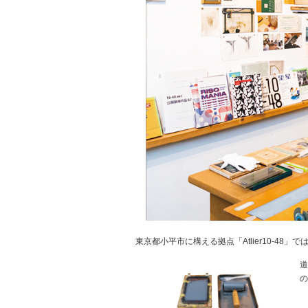
東京都小平市に構える拠点「Atlier10-4
道
の