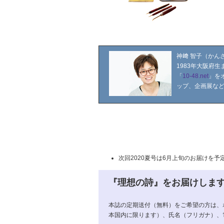
神﨑 智子（かん
1983年大阪府
「
10-48.net
」を
ップ、企画展な
次回2020夏号は6月上旬のお届けを予
『理想の詩』をお届けしま
本誌の定期送付（無料）をご希望の方は、
本国内に限ります）、氏名（フリガナ）、