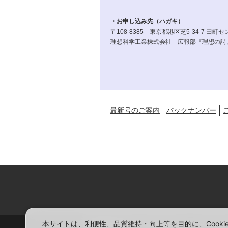
・お申し込み先（ハガキ）
〒108-8385 東京都港区芝5-34-7 田町
理想科学工業株式会社 広報部『理想の詩
最新号のご案内
バックナンバー
本サイトは、利便性、品質維持・向上等を目的に、Cook
お問い合わせ
サイトマップ
プライバ