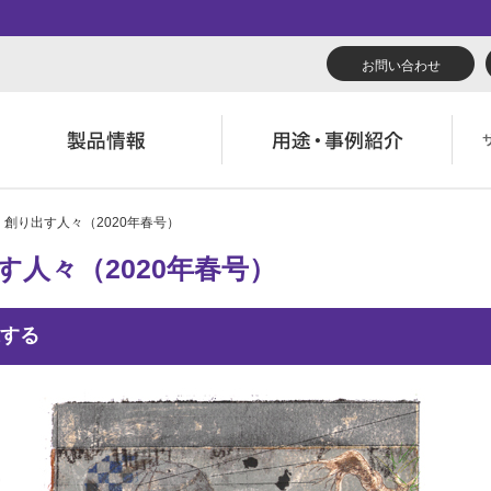
お問い合わせ
」創り出す人々（2020年春号）
リューション
くあるご質問（FAQ）
んたん会社案内
あいさつ
広報誌『理想の詩』
会社概要
導入事例
製品につい
人々（2020年春号）
役立ち記事
ウンロード
字でわかる理想科学
業拠点一覧
RISO ART
あゆみ
素材ダウン
消耗品情報
主・投資家情報
環境への取り組み
する
閉じる
閉じる
閉じる
閉じる