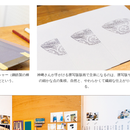
シャー（鋼鉄製の棒
神﨑さんが手がける謄写版版画で主体になるのは、謄写版
だという。
の細かな点の集積。自然と、やわらかくて繊細な仕上がり
る。