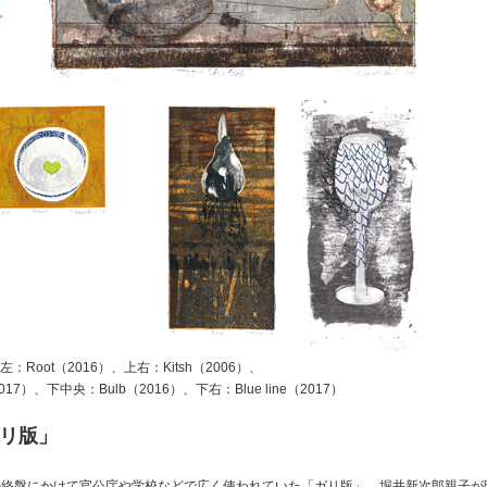
左：Root（2016）、上右：Kitsh（2006）、
017）、下中央：Bulb（2016）、下右：Blue line（2017）
リ版」
の終盤にかけて官公庁や学校などで広く使われていた「ガリ版」。堀井新次郎親子が