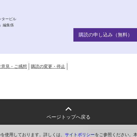
センタービル
』編集係
購読の申し込み（無料）
ご意見・ご感想
購読の変更・停止
ページトップへ戻る
ieを使用しております。詳しくは、
サイトポリシー
をご参照ください。
シー
サイトポリシー
ソーシャルメディア