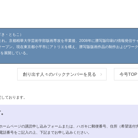
ざき・ともこ）
生まれ。京都精華大学芸術学部版画専攻を卒業後、2008年に謄写版印刷の情報発信サ
オープン。現在東京都小平市にアトリエを構え、謄写版版画作品の制作およびワー
どを展開している。
創り出す人々のバックナンバーを見る
今号TOP
定しております。
す。
ホームページの講読申し込みフォームまたは、ハガキに郵便番号、住所（希望送付先
電話番号をご記入の上、下記までお申し込みください。