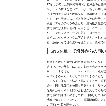
27年に開発した簡易複写機で、正式名称は謄
かしいその技術を使って、いま、新しい芸術
「ほかの版画表現とは異なり、謄写版は手描
す」。そう語るのは、版画作家の神﨑智子さ
を通じてその技術を教えたり、謄写版文化史
謄写版には孔版印刷の仕組みが使われている
たら、それをスクリーンに貼る。ローラーで
最初にスケッチブックに下絵を描き、それを
画。版画ならではの素朴な温かさと、繊細で
SNSを通じて海外からの問
版画を専攻した大学時代に謄写版のことを知
続けた。その熱心さは、古い文献を当たった
手づくりするほど。「ファインアート（純粋
自作できるから、安心して創作できることを
いてもよく知り、技法と文化史をまとめる必
近年、同じ孔版印刷技術を基盤とする「リソグ
な海外からも続々と問い合わせが入ってくる
謄写版に興味津々のようです。日本ならでは
情報発信をしていきたい」。謄写版印刷によ
の活動から目が離せない。