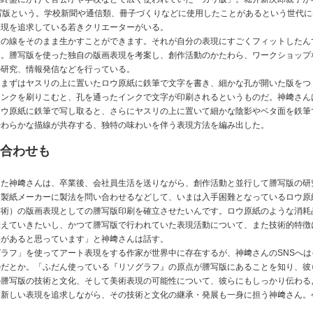
写版という。学校新聞や通信類、冊子づくりなどに使用したことがあるという世代に
表現を追求している若きクリエーターがいる。
きの線をそのまま生かすことができます。それが自分の表現にすごくフィットしたん
ん。謄写版を使った独自の版画表現を考案し、創作活動のかたわら、ワークショップ
の研究、情報発信などを行っている。
。まずはヤスリの上に置いたロウ原紙に鉄筆で文字を書き、細かな孔が開いた版をつ
インクを刷りこむと、孔を通ったインクで文字が印刷されるというものだ。神﨑さん
ロウ原紙に鉄筆で写し取ると、さらにヤスリの上に置いて細かな陰影やベタ面を鉄筆
やわらかな描線が共存する、独特の味わいを伴う表現方法を編み出した。
い合わせも
った神﨑さんは、卒業後、会社員生活を送りながら、創作活動と並行して謄写版の研
り製紙メーカーに製法を問い合わせるなどして、いまは入手困難となっているロウ原
芸術）の版画表現としての謄写版印刷を確立させたいんです。ロウ原紙のような消耗
伝えていきたいし、かつて謄写版で行われていた表現活動について、また技術的特徴
要があると思っています」と神﨑さんは話す。
ラフ」を使ってアート表現をする作家が世界中に存在するが、神﨑さんのSNSへは
のだとか。「ふだん使っている『リソグラフ』の原点が謄写版にあることを知り、彼
の謄写版の技術と文化、そして美術表現の可能性について、彼らにもしっかり伝わる
る新しい表現を追求しながら、その技術と文化の継承・発展も一身に担う神﨑さん。