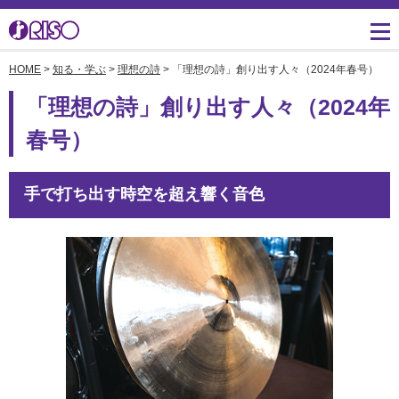
HOME
>
知る・学ぶ
>
理想の詩
> 「理想の詩」創り出す人々（2024年春号）
用途・事例紹介 トップ
サポート トップ
知る・学ぶTOP
企業情報TOP
ソリューション
かんたん会社案内
ごあいさつ
よくあるご質問（FAQ）
「理想の詩」創り出す人々（2024年
導入事例
広報誌『理想の詩』
会社概要
春号）
製品についてのお問い合
わせ一覧
お役立ち記事
理想科学のものづくり
マネジメント
手で打ち出す時空を超え響く音色
ダウンロード
素材ダウンロード
事業拠点一覧
数字でわかる理想科学
消耗品情報
あゆみ
閉じる
RISO ART
採用情報
閉じる
鹿島アントラーズ応援サ
株主・投資家情報
イト
環境への取り組み
閉じる