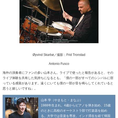
Øyvind Skarbø／撮影：Frid Tronstad
Antonio Fusco
海外の演奏者にファンの多い山本さん。ライブで使ったと報告があると、その
ライブ体験を共有した気持ちになるとも。「僕の一部がすべてのシンバルに宿
っている感覚があります。遠くにいても僕の一部が音を鳴らしてくれていると
思うと嬉しいですね」。
山本 学（やまもと・まなぶ）
1988年生まれ。4歳からピアノを弾き始め、15歳
のときに高校のオーケストラ部で打楽器を始め
る。大学では音楽を専攻。インド滞在を経て帰国