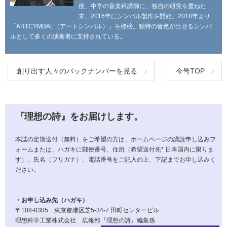
後、中学の音楽科講師に。独自の研究を重ねた
末、2016年にシンバル製作を開始。2018年より
「ARTCYMBAL（アートシンバル）」を標榜。独特の音色が出せるシンバ
ルとして多くの演奏者に支持されている。
創り出す人々のバックナンバーを見る
今号TOP
『理想の詩』をお届けします。
本誌の定期送付（無料）をご希望の方は、ホームページの講読申し込みフ
ォームまたは、ハガキに郵便番号、住所（希望送付先* 日本国内に限りま
す）、氏名（フリガナ）、電話番号をご記入の上、下記までお申し込みく
ださい。
・お申し込み先（ハガキ）
〒108-8385 東京都港区芝5-34-7 田町センタービル
理想科学工業株式会社 広報部『理想の詩』編集係