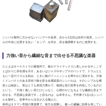
シンバル製作に欠かせないハンマーや金床。左から2点目は自作の道具。シンバ
ルの中央に位置する丸い「カップ」を叩き、音を微調整するのに使用する。
力強い音から繊細な音まで出せる不思議な楽器
たとえばオーケストラの最後列で、曲がクライマックスに差しかかるやここぞ
とばかりに存在感を示す。あるいはジャズやポップスのバンドで、ドラムとと
もに一定のリズムを刻み、ときに曲のフィニッシュを華やかに演出する。力強
くインパクトのある音色で曲を彩る金属楽器のシンバルは、そのシンプルな構
造とは相反し、実はとても表現力豊かで、複雑な音の世界を内包しているのだ
という。「力強く激しい音だけじゃなく、心穏やかになるような繊細な音まで
出せる。不思議な楽器です」と語るのは、山本学さん。手作業で1点1点シンバ
ルを製作し、世界中から注文が入る職人だ。
発祥はオスマン帝国の軍楽隊で、味方を鼓舞し、敵への威嚇に効果を発してい