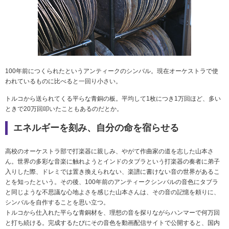
100年前につくられたというアンティークのシンバル。現在オーケストラで使
われているものに比べると一回り小さい。
トルコから送られてくる平らな青銅の板。平均して1枚につき1万回ほど、多い
ときで20万回叩いたこともあるのだとか。
エネルギーを刻み、自分の命を宿らせる
高校のオーケストラ部で打楽器に親しみ、やがて作曲家の道を志した山本さ
ん。世界の多彩な音楽に触れようとインドのタブラという打楽器の奏者に弟子
入りした際、ドレミでは置き換えられない、楽譜に書けない音の世界があるこ
とを知ったという。その後、100年前のアンティークシンバルの音色にタブラ
と同じような不思議な心地よさを感じた山本さんは、その音の記憶を頼りに、
シンバルを自作することを思い立つ。
トルコから仕入れた平らな青銅材を、理想の音を探りながらハンマーで何万回
と打ち続ける。完成するたびにその音色を動画配信サイトで公開すると、国内