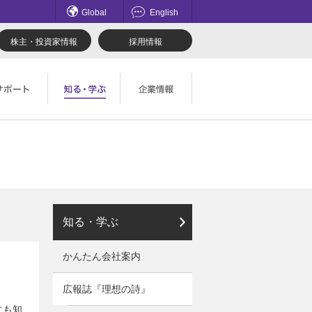
Global
English
株主・投資家情報
採用情報
てのお問い合わせ一覧
理想科学のものづくり
マネジメント
ロード
鹿島アントラーズ応援サイト
採用情報
社会とのかかわり
知る・学ぶ
かんたん会社案内
広報誌『理想の詩』
にも知