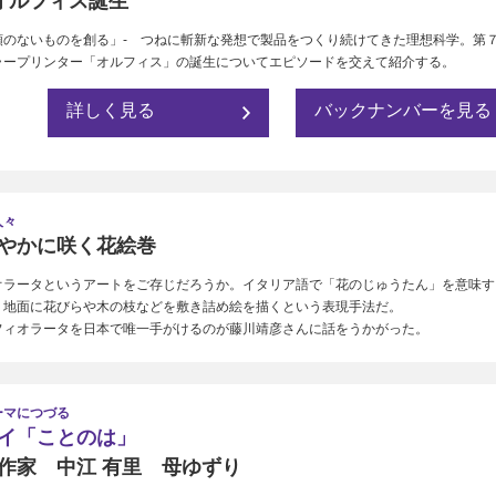
7 オルフィス誕生
類のないものを創る」- つねに斬新な発想で製品をつくり続けてきた理想科学。第
ラープリンター「オルフィス」の誕生についてエピソードを交えて紹介する。
詳しく見る
バックナンバーを見る
人々
やかに咲く花絵巻
オラータというアートをご存じだろうか。イタリア語で「花のじゅうたん」を意味す
、地面に花びらや木の枝などを敷き詰め絵を描くという表現手法だ。
フィオラータを日本で唯一手がけるのが藤川靖彦さんに話をうかがった。
ーマにつづる
イ「ことのは」
作家 中江 有里 母ゆずり