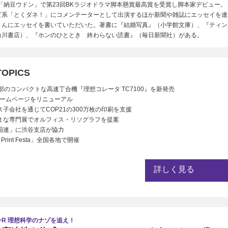
に「納豆ウドン」で第23回BKラジオドラマ脚本懸賞最高賞を受賞し脚本家デビュー。
ビ系「とくダネ！」にコメンテーターとして出演するほか新聞や雑誌にエッセイを連
さんにエッセイを書いていただいた。著書に『結婚写真』（小学館文庫）、『ティン
角川書店）、『ホンのひととき 終わらない読書』（毎日新聞社）がある。
TOPICS
0部のコンパクトな高速丁合機『理想コレータ TC7100』を新発売
Oホームページをリニューアル
ス子会社を通じてCOP21の300万枚の印刷を支援
まな専門展でオルフィス・リソグラフを提案
国連」に渋谷支店が協力
 Print Festa」全国各地で開催
詳しく見る
R 理想科学のナゾを追え！