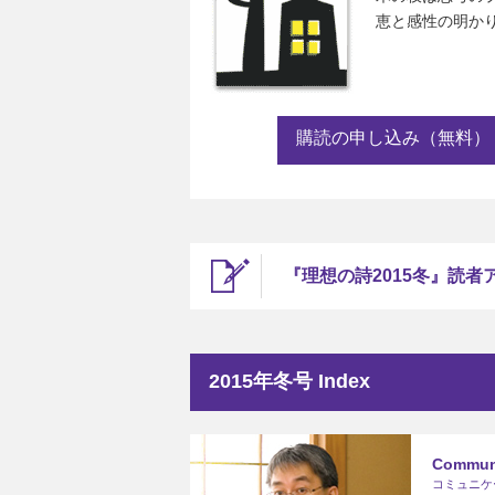
恵と感性の明か
購読の申し込み（無料）
『理想の詩2015冬』読者
2015年冬号 Index
Communi
コミュニケ