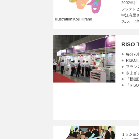
2002年
フジテレ
中江有里
illustration:Koji Hirano
スル』（
RISO 
毎分7
RIS
フラン
さまざ
「模擬
「RISO
ミッション