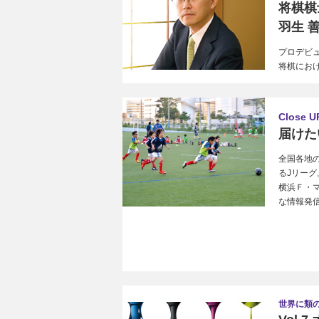
将棋棋
羽生 
プロデビ
将棋にお
Close U
届けた
全国各地
るJリーグ
横浜Ｆ・
な情報発
世界に類