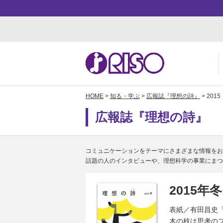
HOME
>
知る・学ぶ
>
広報誌『理想の詩』
> 201
用途・事例紹介 トップ
サポート トップ
知る・学ぶTOP
企業情報TOP
ソ
よ
か
ご
広報誌『理想の詩』
お
ダ
数
事
株
コミュニケーションをテーマにさまざまな情報をお
話題の人のインタビューや、理想科学の事業にまつ
2015年冬
表紙／有田昌史
木の枝は思考の