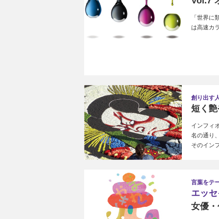
Vol.
「世界に
は高速カ
創り出す
短く艶
インフィ
名の通り
そのイン
言葉をテ
エッセ
女優・