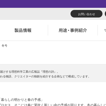
お問い合わせ
5 冬号
リューション
くあるご質問（FAQ）
んたん会社案内
あいさつ
広報誌『理想の詩』
会社概要
導入事例
製品につい
役立ち記事
ウンロード
字でわかる理想科学
業拠点一覧
RISO ART
あゆみ
素材ダウン
消耗品情報
主・投資家情報
環境への取り組み
届けする理想科学工業の広報誌『理想の詩』。
閉じる
閉じる
閉じる
わる物語、クリエイターの独創を紹介する企画などで構成しています。
閉じる
「暮らしの明かりと春の予感」
プロセス、そこには春に芽吹く新しい命の予感が宿ります。冬の暮らし