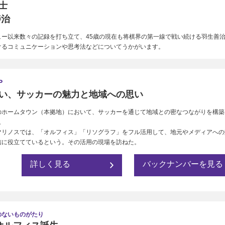
士
善治
ュー以来数々の記録を打ち立て、45歳の現在も将棋界の第一線で戦い続ける羽生善
けるコミュニケーションや思考法などについてうかがいます。
P
い、サッカーの魅力と地域への思い
のホームタウン（本拠地）において、サッカーを通じて地域との密なつながりを構築
。
マリノスでは、「オルフィス」「リソグラフ」をフル活用して、地元やメディアへの
信に役立てているという。その活用の現場を訪ねた。
詳しく見る
バックナンバーを見る
のないものがたり