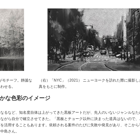
鹿池がモチーフ。静謐な
（右）「NYC」（2021） ニューヨークを訪れた際に撮影し
思わせる。
真をもとに制作。
かな色彩のイメージ
になるなど、知名度自体は上がってきた黒板アートだが、先人のいないジャンルなた
しながら自分で確立させてきた。「黒板とチョーク以外に決まった道具はないので、
どを活用することもあります。依頼される案件のたびに失敗や発見があり、そこから
と中島さん。