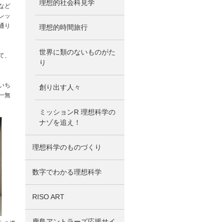
理想的社会科見学
など
レッ
通り
理想的時間旅行
世界に類のないものがた
て、
り
いち
創り出す人々
一無
ミッションR 理想科学の
ナゾを追え！
理想科学のものづくり
数字でわかる理想科学
RISO ART
鹿島アントラーズ応援サイ