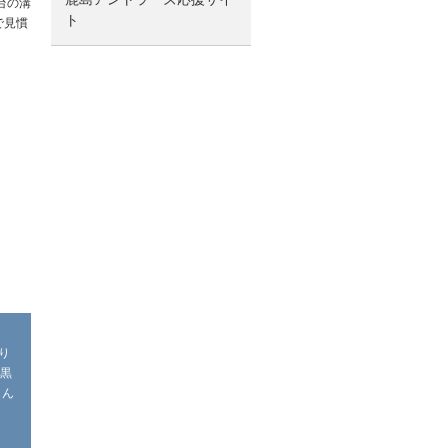
台の溝
ト
で見慣
り
で黒
もん