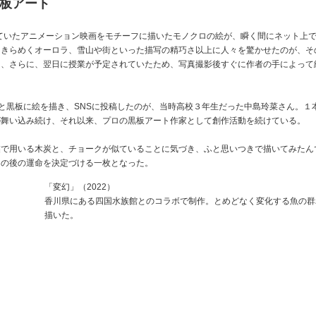
板アート
していたアニメーション映画をモチーフに描いたモノクロの絵が、瞬く間にネット上
にきらめくオーロラ、雪山や街といった描写の精巧さ以上に人々を驚かせたのが、そ
り、さらに、翌日に授業が予定されていたため、写真撮影後すぐに作者の手によって
“と黒板に絵を描き、SNSに投稿したのが、当時高校３年生だった中島玲菜さん。１
が舞い込み続け、それ以来、プロの黒板アート作家として創作活動を続けている。
業で用いる木炭と、チョークが似ていることに気づき、ふと思いつきで描いてみたん
その後の運命を決定づける一枚となった。
「変幻」（2022）
香川県にある四国水族館とのコラボで制作。とめどなく変化する魚の群
描いた。