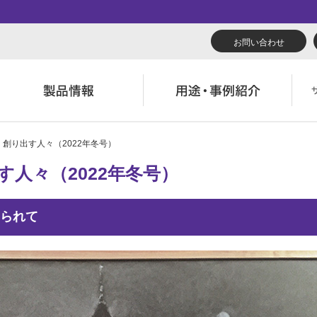
お問い合わせ
」創り出す人々（2022年冬号）
リューション
くあるご質問（FAQ）
んたん会社案内
あいさつ
広報誌『理想の詩』
会社概要
導入事例
製品につい
人々（2022年冬号）
役立ち記事
ウンロード
字でわかる理想科学
業拠点一覧
RISO ART
あゆみ
素材ダウン
消耗品情報
主・投資家情報
環境への取り組み
られて
閉じる
閉じる
閉じる
閉じる