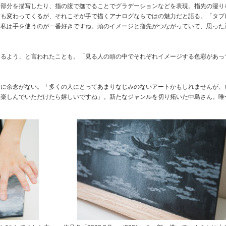
い部分を描写したり、指の腹で撫でることでグラデーションなどを表現。指先の湿り
方も変わってくるが、それこそが手で描くアナログならではの魅力だと語る。「タブ
、私は手を使うのが一番好きですね。頭のイメージと指先がつながっていて、思った
えるよう」と言われたことも。「見る人の頭の中でそれぞれイメージする色彩があっ
備に余念がない。「多くの人にとってあまりなじみのないアートかもしれませんが、
に楽しんでいただけたら嬉しいですね」。新たなジャンルを切り拓いた中島さん。唯