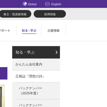
Global
English
株主・投資家情報
採用情報
てのお問い合わせ一覧
理想科学のものづくり
マネジメント
知る・学ぶ
ロード
鹿島アントラーズ応援サイト
採用情報
かんたん会社案内
社会とのかかわり
広報誌『理想の詩』
バックナンバー
（2025年度）
バックナンバー