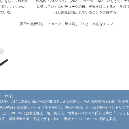
し”をしてくれた中
作品名「2022 3月」（2021）の一部。描いていくうちに土
定着しにくいため、
に落ちていく白いチョークの粉。実物を目にすると、学校
ている。
れた黒板に描かれていることを実感する。
愛用の黒板消し、チョーク、練り消しゴムと、小さなチップ。
ま・れな）
高校3年生の時に黒板に描いた絵がSNSで大きな話題に。その後宮部みゆき著『過ぎ去
DOKAWA）の表紙カバーイラストを担当。映画や小説、ゲームのPRイベントなど
ほか、2017年には村上隆氏、蜷川実花氏、増田セバスチャン氏らと共に「ドラえ
1年香川県善通寺市第一高校デザイン科にて黒板アートについての授業を実施。