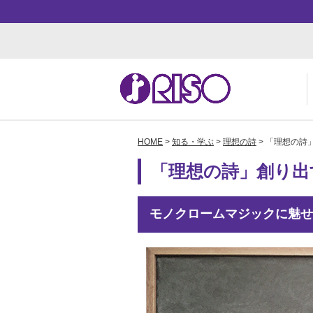
HOME
>
知る・学ぶ
>
理想の詩
> 「理想の詩
用途・事例紹介 トップ
サポート トップ
知る・学ぶTOP
企業情報TOP
ソ
よ
か
ご
「理想の詩」創り出す
お
ダ
数
事
株
モノクロームマジックに魅せ