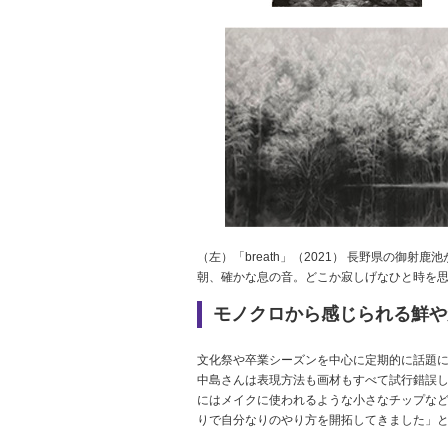
（左）「breath」（2021） 長野県の御射
朝、確かな息の音。どこか寂しげなひと時を
モノクロから感じられる鮮や
文化祭や卒業シーズンを中心に定期的に話題
中島さんは表現方法も画材もすべて試行錯誤
にはメイクに使われるような小さなチップな
りで自分なりのやり方を開拓してきました」