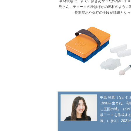
取材現場で、すでに描きあがった作品の“手直
島さん。チョークの粉はほかの画材のように
長期展示や保存の手段が課題となっ
中島 玲菜（なかじ
1996年生まれ。
し王国の城』（KA
板アートを作成する
展」に参加。202