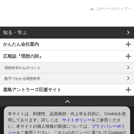
このページのトップへ
知る・学ぶ
かんたん会社案内
広報誌『理想の詩』
理想科学のものづくり
数字でわかる理想科学
鹿島アントラーズ応援サイト
ページトップへ戻る
本サイトは、利便性、品質維持・向上等を目的に、Cookieを使
お問い合わせ
サイトマップ
プライバシー
サイトポリシー
用しております。詳しくは、
サイトポリシー
をご参照くださ
ソーシャルメディアポリシー
い。本サイトの個人情報の取扱については、
プライバシーポリ
Global
English
シー
をご参照ください。これらのポリシーに基づいたCookieの