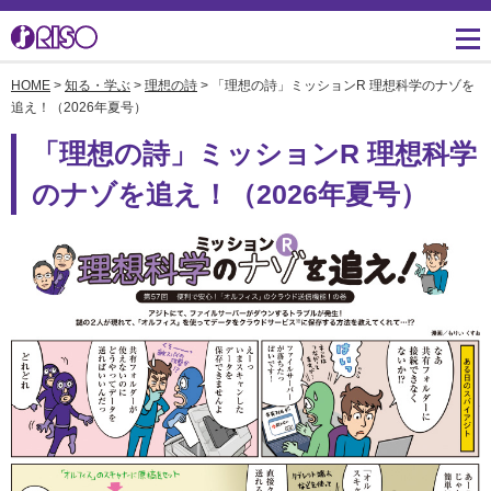
HOME
>
知る・学ぶ
>
理想の詩
> 「理想の詩」ミッションR 理想科学のナゾを
用途・事例紹介 トップ
サポート トップ
知る・学ぶTOP
企業情報TOP
ソリューション
かんたん会社案内
ごあいさつ
追え！（2026年夏号）
よくあるご質問（FAQ）
「理想の詩」ミッションR 理想科学
導入事例
広報誌『理想の詩』
会社概要
製品についてのお問い合
のナゾを追え！（2026年夏号）
わせ一覧
お役立ち記事
理想科学のものづくり
マネジメント
ダウンロード
素材ダウンロード
事業拠点一覧
数字でわかる理想科学
消耗品情報
あゆみ
閉じる
RISO ART
採用情報
閉じる
鹿島アントラーズ応援サ
株主・投資家情報
イト
環境への取り組み
閉じる