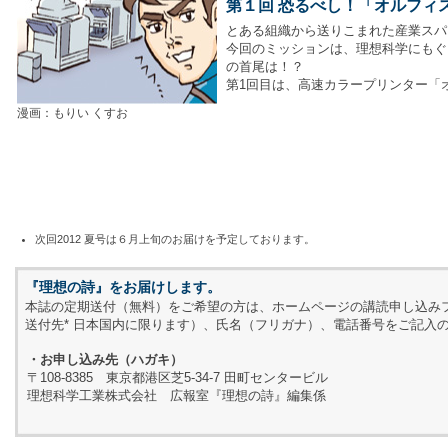
第１回 恐るべし！「オルフィ
とある組織から送りこまれた産業スパ
今回のミッションは、理想科学にもぐ
の首尾は！？
第1回目は、高速カラープリンター「
漫画：もりい くすお
次回2012 夏号は６月上旬のお届けを予定しております。
『理想の詩』をお届けします。
本誌の定期送付（無料）をご希望の方は、ホームページの講読申し込み
送付先* 日本国内に限ります）、氏名（フリガナ）、電話番号をご記入
・お申し込み先（ハガキ）
〒108-8385 東京都港区芝5-34-7 田町センタービル
理想科学工業株式会社 広報室『理想の詩』編集係