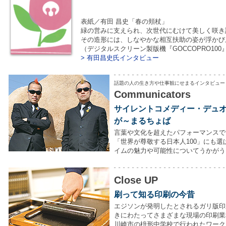
表紙／有田 昌史「春の頬杖」
緑の営みに支えられ、次世代にむけて美しく咲き
その造形には、しなやかな相互扶助の姿が浮かび
（デジタルスクリーン製版機『GOCCOPRO10
> 有田昌史氏インタビュー
話題の人の生き方や仕事観にせまるインタビュー
Communicators
サイレントコメディー・デュ
が～まるちょば
言葉や文化を超えたパフォーマンスで世界
「世界が尊敬する日本人100」にも
イムの魅力や可能性についてうかがう
Close UP
刷って知る印刷の今昔
エジソンが発明したとされるガリ版印
きにわたってさまざまな現場の印刷業
川崎市の枡形中学校で行われたワーク