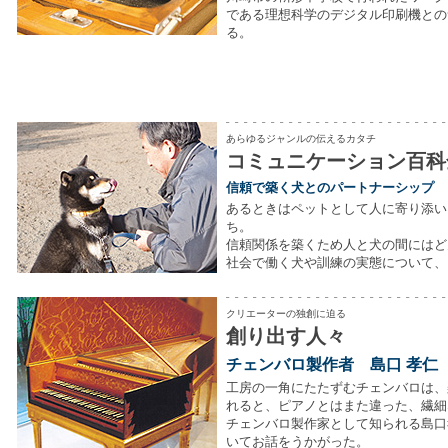
である理想科学のデジタル印刷機との
る。
あらゆるジャンルの伝えるカタチ
コミュニケーション百科
信頼で築く犬とのパートナーシップ
あるときはペットとして人に寄り添い
ち。
信頼関係を築くため人と犬の間にはど
社会で働く犬や訓練の実態について、
クリエーターの独創に迫る
創り出す人々
チェンバロ製作者 島口 孝仁
工房の一角にたたずむチェンバロは、
れると、ピアノとはまた違った、繊細
チェンバロ製作家として知られる島口
いてお話をうかがった。