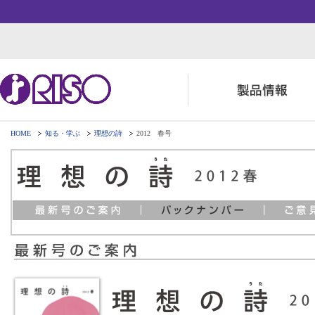
HOME
知る・学ぶ
理想の詩
2012 春号
用途・事例紹介 トップ
サポート トップ
知る・学ぶTOP
企業情報TOP
ソリューション
よくあるご質問（FAQ）
かんたん会社案内
ごあいさつ
お役立ち記事
ダウンロード
数字でわかる理想科学
事業拠点一覧
株主・投資家情報