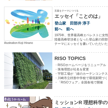
言葉をテーマにつづる
エッセイ「ことのは」
登山家 田部井 淳子
前へ 前へ
1975年、世界最高峰エベレストに女
陸最高峰登頂者となった登山家の田部
illustration:Koji Hirano
テーマにエッセイを書いていただいた
RISO TOPICS
・RISOホームページをリニューアル
・珠海理想が社名を変更
・宇部工場が「緑のカーテンコンテス
・川崎市立枡形中学校で環境新聞づく
・「RISOフェア」全国各地で開催
ミッションR 理想科学