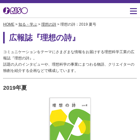
HOME
>
知る・学ぶ
>
理想の詩
> 理想の詩：2019 夏号
用途・事例紹介 トップ
サポート トップ
知る・学ぶTOP
企業情報TOP
ソリューション
かんたん会社案内
ごあいさつ
よくあるご質問（FAQ）
広報誌『理想の詩』
導入事例
広報誌『理想の詩』
会社概要
製品についてのお問い合
コミュニケーションをテーマにさまざまな情報をお届けする理想科学工業の広
わせ一覧
お役立ち記事
理想科学のものづくり
マネジメント
報誌『理想の詩』。
話題の人のインタビューや、理想科学の事業にまつわる物語、クリエイターの
ダウンロード
独創を紹介する企画などで構成しています。
素材ダウンロード
事業拠点一覧
数字でわかる理想科学
消耗品情報
あゆみ
2019年夏
閉じる
RISO ART
採用情報
閉じる
鹿島アントラーズ応援サ
株主・投資家情報
イト
環境への取り組み
閉じる