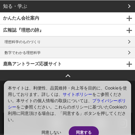
知る・学ぶ
かんたん会社案内
広報誌『理想の詩』
理想科学のものづくり
数字でわかる理想科学
鹿島アントラーズ応援サイト
ページトップへ戻る
本サイトは、利便性、品質維持・向上等を目的に、Cookieを使
お問い合わせ
サイトマップ
プライバシー
サイトポリシー
用しております。詳しくは、
サイトポリシー
をご参照くださ
ソーシャルメディアポリシー
い。本サイトの個人情報の取扱については、
プライバシーポリ
Global
English
シー
をご参照ください。これらのポリシーに基づいたCookieの
利用に同意頂ける場合は、「同意する」ボタンを押してくださ
い。
ソーシャルメディア
公式アカウント一覧
同意しない
同意する