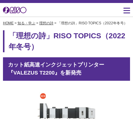
HOME
>
知る・学ぶ
>
理想の詩
> 「理想の詩」RISO TOPICS（2022年冬号）
用途・事例紹介 トップ
サポート トップ
知る・学ぶTOP
企業情報TOP
ソリューション
かんたん会社案内
ごあいさつ
よくあるご質問（FAQ）
「理想の詩」RISO TOPICS（2022
導入事例
広報誌『理想の詩』
会社概要
年冬号）
製品についてのお問い合
わせ一覧
お役立ち記事
理想科学のものづくり
マネジメント
カット紙高速インクジェットプリンター
ダウンロード
素材ダウンロード
事業拠点一覧
数字でわかる理想科学
『VALEZUS T2200』を新発売
消耗品情報
あゆみ
閉じる
RISO ART
採用情報
閉じる
鹿島アントラーズ応援サ
株主・投資家情報
イト
環境への取り組み
閉じる