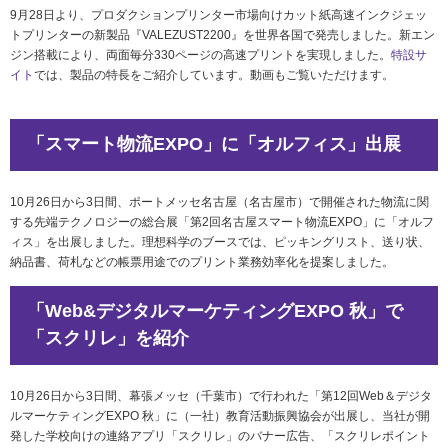
社会とのかかわり
9月28日より、プロダクションプリンター市場向けカット紙高速インクジェッ
トプリンターの新製品『VALEZUST2200』を世界各国で発売しました。新エン
ジン搭載により、両面毎分330ページの高速プリントを実現しました。
特設サ
閉じる
イト
では、製品の特長をご紹介しています。動画もご覧いただけます。
「スマート物流EXPO」に「オルフィス」出展
10月26日から3日間、ポートメッセ名古屋（名古屋市）で開催された物流に関
する先端テクノロジーの総合展「第2回名古屋スマート物流EXPO」に「オルフ
ィス」を出展しました。理想科学のブースでは、ピッキングリスト、送り状、
納品書、荷札などの帳票用途でのプリント業務効率化を提案しました。
「Web&デジタルマーケティングEXPO 秋」で
「スクリレ」を紹介
10月26日から3日間、幕張メッセ（千葉市）で行われた「第12回Web＆デジタ
ルマーケティングEXPO 秋」に（一社）教育活動振興協会が出展し、当社が開
発した学校向けの連絡アプリ「スクリレ」のバナー広告、「スクリレポイント