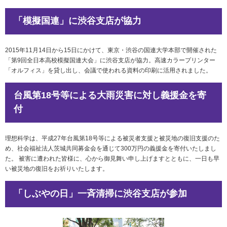
社会とのかかわり
「模擬国連」に渋谷支店が協力
閉じる
2015年11月14日から15日にかけて、東京・渋谷の国連大学本部で開催された
「第9回全日本高校模擬国連大会」に渋谷支店が協力。高速カラープリンター
「オルフィス」を貸し出し、会議で使われる資料の印刷に活用されました。
台風第18号等による大雨災害に対し義援金を寄
付
理想科学は、平成27年台風第18号等による被災者支援と被災地の復旧支援のた
め、社会福祉法人茨城共同募金会を通じて300万円の義援金を寄付いたしまし
た。 被害に遭われた皆様に、心から御見舞い申し上げますとともに、一日も早
い被災地の復旧をお祈りいたします。
「しぶやの日」一斉清掃に渋谷支店が参加