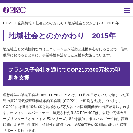
HOME
>
企業情報
>
社会とのかかわり
> 地域社会とのかかわり 2015年
用途・事例紹介 トップ
サポート トップ
知る・学ぶTOP
企業情報TOP
ソリューション
かんたん会社案内
ごあいさつ
よくあるご質問（FAQ）
地域社会とのかかわり 2015年
導入事例
広報誌『理想の詩』
会社概要
製品についてのお問い合
地域社会との積極的なコミュニケーション活動と連携を心がけることで、信頼
わせ一覧
お役立ち記事
理想科学のものづくり
マネジメント
獲得に努めるとともに、事業特性を活かした支援を実施しています。
ダウンロード
素材ダウンロード
事業拠点一覧
フランス子会社を通じてCOP21の300万枚の印
数字でわかる理想科学
刷を支援
消耗品情報
あゆみ
閉じる
RISO ART
理想科学の販売子会社 RISO FRANCE S.A.は、11月30日からパリで始まった国
採用情報
閉じる
連の第21回気候変動枠組条約国会議（COP21）の印刷を支援しています。
鹿島アントラーズ応援サ
COP21には世界196の国と地域から2万人以上の国連関係者の出席が見込まれま
株主・投資家情報
イト
す。オフィシャルパートナーに選定されたRISO FRANCEは、会期中高速カラ
ープリンター「オルフィス EXシリーズ」8台を設置。省エネルギー性能、高速
環境への取り組み
印刷による高い生産性、信頼性が評価され、約300万枚の印刷物の出力と保守
閉じる
サポートを行います。