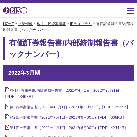
HOME
>
企業情報
>
株主・投資家情報
>
IRライブラリ
> 有価証券報告書/内部統
用途・事例紹介 トップ
サポート トップ
知る・学ぶTOP
企業情報TOP
ソリューション
かんたん会社案内
ごあいさつ
制報告書（バックナンバー）
よくあるご質問（FAQ）
有価証券報告書/内部統制報告書（バ
導入事例
広報誌『理想の詩』
会社概要
製品についてのお問い合
ックナンバー）
わせ一覧
お役立ち記事
理想科学のものづくり
マネジメント
ダウンロード
素材ダウンロード
事業拠点一覧
2022年3月期
数字でわかる理想科学
消耗品情報
あゆみ
有価証券報告書/内部統制報告書（2021年4月1日～2022年3月31日)
閉じる
RISO ART
【PDF：1346KB】
採用情報
閉じる
第3四半期報告書（2021年10月1日～2021年12月31日)【PDF：297KB】
鹿島アントラーズ応援サ
株主・投資家情報
イト
第2四半期報告書（2021年7月1日～2021年9月30日)【PDF：308KB】
環境への取り組み
第1四半期報告書（2021年4月1日～2021年6月30日)【PDF：4244KB】
閉じる